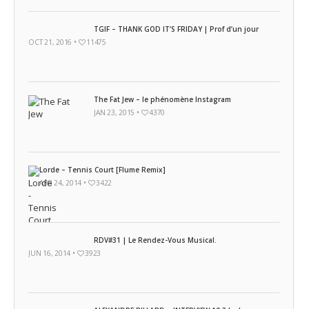
TGIF – THANK GOD IT’S FRIDAY | Prof d’un jour
OCT 21, 2016 •
11475
The Fat Jew – le phénomène Instagram
JAN 23, 2015 •
4370
Lorde – Tennis Court [Flume Remix]
APR 24, 2014 •
3422
RDV#31 | Le Rendez-Vous Musical.
JUN 16, 2014 •
3923