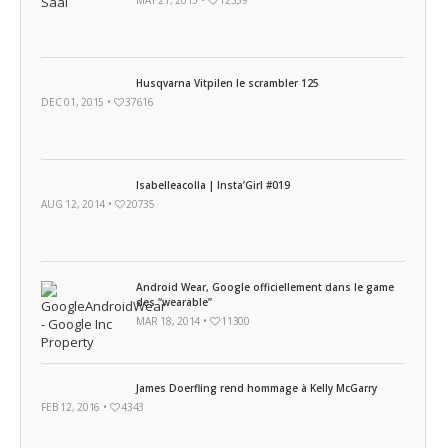
MAY 21, 2015 •
12539
Husqvarna Vitpilen le scrambler 125
DEC 01, 2015 •
37616
Isabelleacolla | Insta’Girl #019
AUG 12, 2014 •
20735
Android Wear, Google officiellement dans le game
des “wearable”
MAR 18, 2014 •
11300
James Doerfling rend hommage à Kelly McGarry
FEB 12, 2016 •
4343