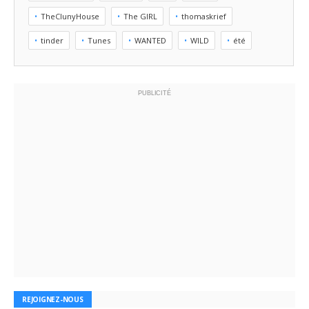
TheClunyHouse
The GIRL
thomaskrief
tinder
Tunes
WANTED
WILD
été
PUBLICITÉ
REJOIGNEZ-NOUS