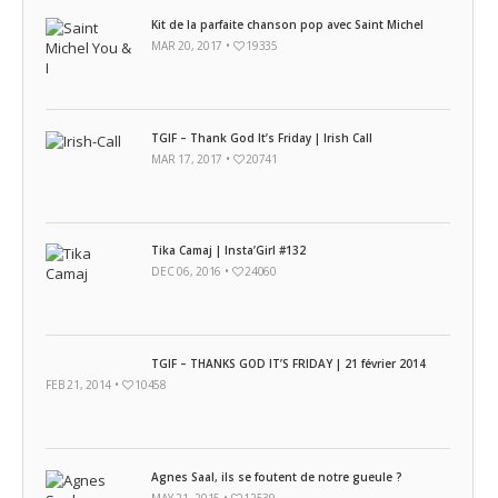
Kit de la parfaite chanson pop avec Saint Michel
MAR 20, 2017 •
19335
TGIF – Thank God It’s Friday | Irish Call
MAR 17, 2017 •
20741
Tika Camaj | Insta’Girl #132
DEC 06, 2016 •
24060
TGIF – THANKS GOD IT’S FRIDAY | 21 février 2014
FEB 21, 2014 •
10458
Agnes Saal, ils se foutent de notre gueule ?