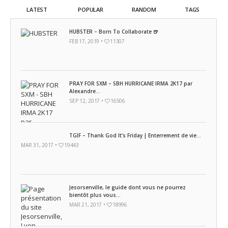
LATEST
POPULAR
RANDOM
TAGS
HUBSTER – Born To Collaborate 🍺
FEB 17, 2019 •
11307
PRAY FOR SXM – SBH HURRICANE IRMA 2K17 par
Alexandre...
SEP 12, 2017 •
16506
TGIF – Thank God It’s Friday | Enterrement de vie...
MAR 31, 2017 •
19443
Jesorsenville, le guide dont vous ne pourrez
bientôt plus vous...
MAR 21, 2017 •
18996