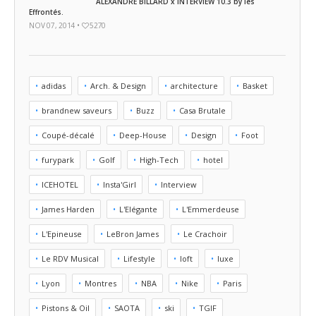
ALEXANDRE BILLARD x INTERVIEW 10.3 by les
Effrontés.
NOV 07, 2014 •
5270
adidas
Arch. & Design
architecture
Basket
brandnew saveurs
Buzz
Casa Brutale
Coupé-décalé
Deep-House
Design
Foot
furypark
Golf
High-Tech
hotel
ICEHOTEL
Insta'Girl
Interview
James Harden
L'Elégante
L'Emmerdeuse
L'Epineuse
LeBron James
Le Crachoir
Le RDV Musical
Lifestyle
loft
luxe
Lyon
Montres
NBA
Nike
Paris
Pistons & Oil
SAOTA
ski
TGIF