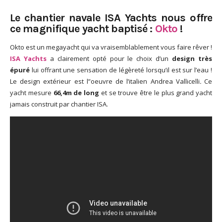
God It’s Friday | Irish Call
Le chantier navale ISA Yachts nous offre
Mar 16, 2017 |
Joyeux
ce magnifique yacht baptisé :
Okto
!
anniversaire Lara Croft !
Mar 10, 2017 |
TGIF – Thank
Okto est un megayacht qui va vraisemblablement vous faire rêver !
God It’s Friday | Journée de
ISA Yachts
a clairement opté pour le choix d’un
design très
la Femme
épuré
lui offrant une sensation de légèreté lorsqu’il est sur l’eau !
Mar 06, 2017 |
No Money
Le design extérieur est l”oeuvre de l’italien
Andrea Vallicelli
.
Ce
Kids s’offre un clip très
yacht mesure
66,4m de long
et se trouve être le plus grand yacht
esthétique pour leur
jamais construit par chantier ISA.
nouveau single
Mar 02, 2017 |
Sacré nom
d’une pipe !