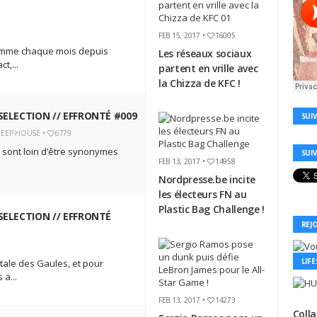
FEB 15, 2017 •
16005
 comme chaque mois depuis
Les réseaux sociaux
t,...
partent en vrille avec
la Chizza de KFC !
SELECTION // EFFRONTÉ #009
SUI
EEP HOUSE
•
6779
 sont loin d’être synonymes
SUI
FEB 13, 2017 •
14958
Nordpresse.be incite
les électeurs FN au
Plastic Bag Challenge !
SELECTION // EFFRONTÉ
REJ
LIFE
ale des Gaules, et pour
 a...
FEB 13, 2017 •
14273
Coll