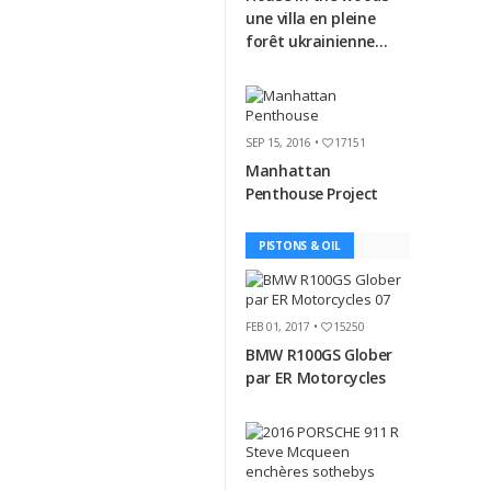
une villa en pleine
forêt ukrainienne…
SEP 15, 2016 •
17151
Manhattan
Penthouse Project
PISTONS & OIL
FEB 01, 2017 •
15250
BMW R100GS Glober
par ER Motorcycles