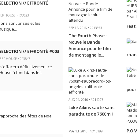
SELECTION // EFFRONTÉ
EP HOUSE
•
3623
ions sont prises et les
Feat.
SEP 12, 2016 •
13853
usique...
The Fourth Phase :
Nouvelle Bande
Annonce pour le film
SELECTION // EFFRONTÉ #003
chan
de montagne le...
EEP HOUSE
•
3847
s’effacera définitivement ce
-House à fond dans les
pour
AUG 01, 2016 •
14027
Luke Aikins saute sans
parachute de 7600m !
 rapproche des fêtes de Noël
P.O.W
MAY 13, 2016 •
13199