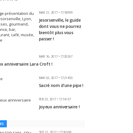
MAR 21, 2017 •
18999
Jesorsenville, le guide
dont vous ne pourrez
bientôt plus vous
passer !
MAR 16, 2017 •
20267
x anniversaire Lara Croft !
MAR 02, 2017 •
21450
Sacré nom d’une pipe !
FEB 23, 2017 •
14137
Joyeux anniversaire !
ES
SEP 12, 2017 •
16508