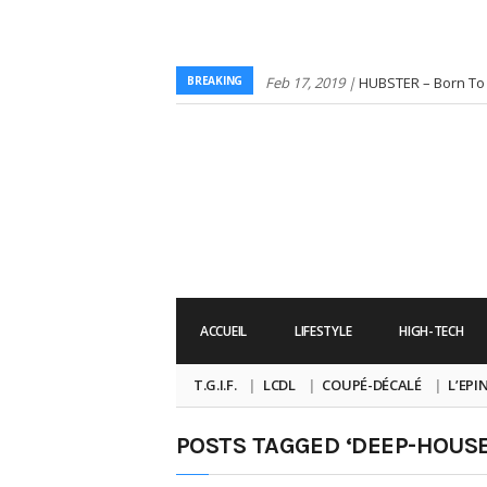
BREAKING
Feb 17, 2019 |
HUBSTER – Born To 
Sep 12, 2017 |
PRAY FOR SXM – SB
Billard Feat. Nasree Diop
Mar 31, 2017 |
TGIF – Thank God It
Mar 21, 2017 |
Jesorsenville, le g
passer !
Mar 20, 2017 |
Kit de la parfaite 
Mar 17, 2017 |
TGIF – Thank God It’
Mar 16, 2017 |
Joyeux anniversaire
Mar 10, 2017 |
TGIF – Thank God It
ACCUEIL
LIFESTYLE
HIGH-TECH
Mar 06, 2017 |
No Money Kids s’off
nouveau single
Mar 02, 2017 |
Sacré nom d’une pi
T.G.I.F.
LCDL
COUPÉ-DÉCALÉ
L’EPI
POSTS TAGGED ‘DEEP-HOUSE