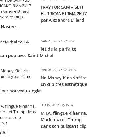
PRAY FOR SXM – SBH
HURRICANE IRMA 2K17
par Alexandre Billard
 Nasree...
MAR 20, 2017 •
19341
Kit de la parfaite
son pop avec Saint Michel
MAR 06, 2017 •
19543
No Money Kids s’offre
un clip très esthétique
 leur nouveau single
FEB 15, 2017 •
16646
M.I.A. flingue Rihanna,
Madonna et Trump
dans son puissant clip
.A. !