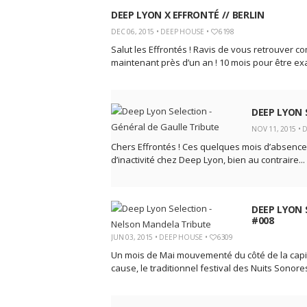
DEEP LYON X EFFRONTÉ // BERLIN
DEC 06, 2015 •
DEEP HOUSE
•
6198
Salut les Effrontés ! Ravis de vous retrouver
maintenant près d’un an ! 10 mois pour être exac
DEEP LYON 
NOV 11, 2015 •
D
Chers Effrontés ! Ces quelques mois d’absence
d’inactivité chez Deep Lyon, bien au contraire...
DEEP LYON 
#008
JUN 03, 2015 •
DEEP HOUSE
•
6309
Un mois de Mai mouvementé du côté de la capit
cause, le traditionnel festival des Nuits Sonores