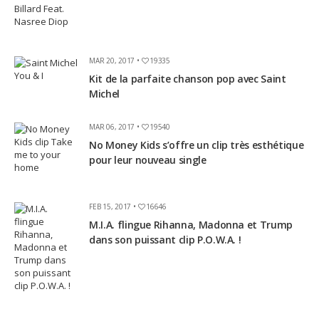
MAR 20, 2017 •
19335
Kit de la parfaite chanson pop avec Saint
Michel
MAR 06, 2017 •
19540
No Money Kids s’offre un clip très esthétique
pour leur nouveau single
FEB 15, 2017 •
16646
M.I.A. flingue Rihanna, Madonna et Trump
dans son puissant clip P.O.W.A. !