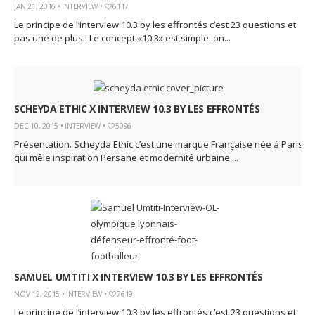
JAN 21, 2016 •
INTERVIEW
•
6117
God It’s Friday | Irish Call
Le principe de l’interview 10.3 by les effrontés c’est 23 questions et
Mar 16, 2017 |
Joyeux
pas une de plus ! Le concept «10.3» est simple: on...
anniversaire Lara Croft !
Mar 10, 2017 |
TGIF – Thank
God It’s Friday | Journée de
la Femme
SCHEYDA ETHIC X INTERVIEW 10.3 BY LES EFFRONTÉS
Mar 06, 2017 |
No Money
DEC 10, 2015 •
INTERVIEW
•
5096
Kids s’offre un clip très
Présentation. Scheyda Ethic c’est une marque Française née à Paris
esthétique pour leur
qui mêle inspiration Persane et modernité urbaine....
nouveau single
Mar 02, 2017 |
Sacré nom
d’une pipe !
SAMUEL UMTITI X INTERVIEW 10.3 BY LES EFFRONTÉS
NOV 12, 2015 •
INTERVIEW
•
7619
Le principe de l’interview 10.3 by les effrontés c’est 23 questions et