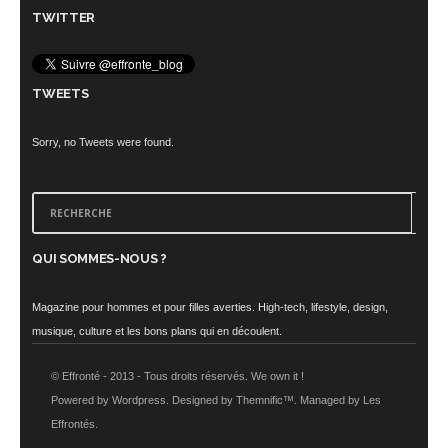
TWITTER
TWEETS
Sorry, no Tweets were found.
QUI SOMMES-NOUS ?
Magazine pour hommes et pour filles averties. High-tech, lifestyle, design,
musique, culture et les bons plans qui en découlent.
© Effronté - 2013 - Tous droits réservés. We own it !
Powered by Wordpress. Designed by Themnific™. Managed by Les
Effrontés.