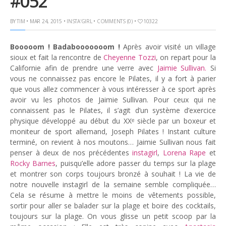
#052
God It’s Friday | Irish Call
BY
TIM
• MAR 24, 2015 •
INSTA'GIRL
•
COMMENTS (0)
•
10322
Mar 16, 2017 |
Joyeux
anniversaire Lara Croft !
Mar 10, 2017 |
TGIF – Thank
Booooom ! Badabooooooom !
Après avoir visité un village
sioux et fait la rencontre de
Cheyenne Tozzi
, on repart pour la
God It’s Friday | Journée de
Californie afin de prendre une verre avec
Jaimie Sullivan.
Si
la Femme
vous ne connaissez pas encore le Pilates, il y a fort à parier
Mar 06, 2017 |
No Money
que vous allez commencer à vous intéresser à ce sport après
Kids s’offre un clip très
avoir vu les photos de Jaimie Sullivan. Pour ceux qui ne
esthétique pour leur
connaissent pas le Pilates, il s’agit d’un système d’exercice
nouveau single
physique développé au début du XXᵉ siècle par un boxeur et
Mar 02, 2017 |
Sacré nom
moniteur de sport allemand, Joseph Pilates ! Instant culture
d’une pipe !
terminé, on revient à nos moutons… Jaimie Sullivan nous fait
penser à deux de nos précédentes
instagirl
,
Lorena Rape
et
Rocky Barnes
, puisqu’elle adore passer du temps sur la plage
et montrer son corps toujours bronzé à souhait ! La vie de
notre nouvelle instagirl de la semaine semble compliquée…
Cela se résume à mettre le moins de vêtements possible,
sortir pour aller se balader sur la plage et boire des cocktails,
toujours sur la plage. On vous glisse un petit scoop par la