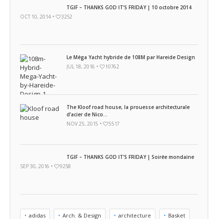
TGIF – THANKS GOD IT’S FRIDAY | 10 octobre 2014
OCT 10, 2014 •
3252
Le Méga Yacht hybride de 108M par Hareide Design
JUL 18, 2016 •
10762
The Kloof road house, la prouesse architecturale
d’acier de Nico...
NOV 25, 2015 •
5517
TGIF – THANKS GOD IT’S FRIDAY | Soirée mondaine
SEP 30, 2016 •
9258
adidas
Arch. & Design
architecture
Basket