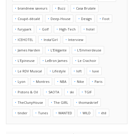
brandnew saveurs
Buzz
Casa Brutale
Coupé-décalé
Deep-House
Design
Foot
furypark
Golf
High-Tech
hotel
ICEHOTEL
Insta'Girl
Interview
James Harden
L'Elégante
L'Emmerdeuse
L'Epineuse
LeBron James
Le Crachoir
Le RDV Musical
Lifestyle
loft
luxe
Lyon
Montres
NBA
Nike
Paris
Pistons & Oil
SAOTA
ski
TGIF
TheClunyHouse
The GIRL
thomaskrief
tinder
Tunes
WANTED
WILD
été