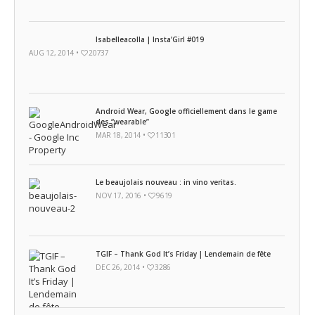
Isabelleacolla | Insta’Girl #019
AUG 12, 2014 •
20737
Android Wear, Google officiellement dans le game
des “wearable”
MAR 18, 2014 •
11301
Le beaujolais nouveau : in vino veritas.
NOV 17, 2016 •
9619
TGIF – Thank God It’s Friday | Lendemain de fête
DEC 26, 2014 •
3286