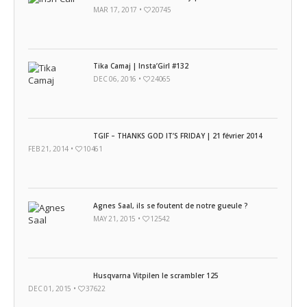
MAR 17, 2017 •
20745
Tika Camaj | Insta’Girl #132
DEC 06, 2016 •
24065
TGIF – THANKS GOD IT’S FRIDAY | 21 février 2014
FEB 21, 2014 •
10461
Agnes Saal, ils se foutent de notre gueule ?
MAY 21, 2015 •
12542
Husqvarna Vitpilen le scrambler 125
DEC 01, 2015 •
37622