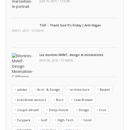
JUN 15, 2015 •
3245
TGIF – Thank God It’s Friday | Anti-Vegan
FEB 17, 2017 •
10519
Les montres MVMT, design et minimalistes.
NOV 30, 2015 •
16678
adidas
Arch. & Design
architecture
Basket
brandnew saveurs
Buzz
Casa Brutale
Coupé-décalé
Deep-House
Design
Foot
furypark
Golf
High-Tech
hotel