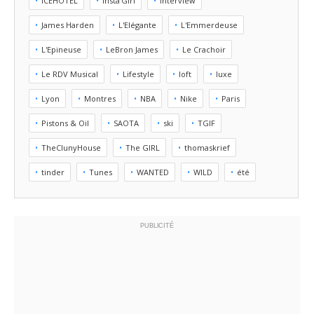
ICEHOTEL
Insta'Girl
Interview
James Harden
L'Elégante
L'Emmerdeuse
L'Epineuse
LeBron James
Le Crachoir
Le RDV Musical
Lifestyle
loft
luxe
Lyon
Montres
NBA
Nike
Paris
Pistons & Oil
SAOTA
ski
TGIF
TheClunyHouse
The GIRL
thomaskrief
tinder
Tunes
WANTED
WILD
été
PUBLICITÉ