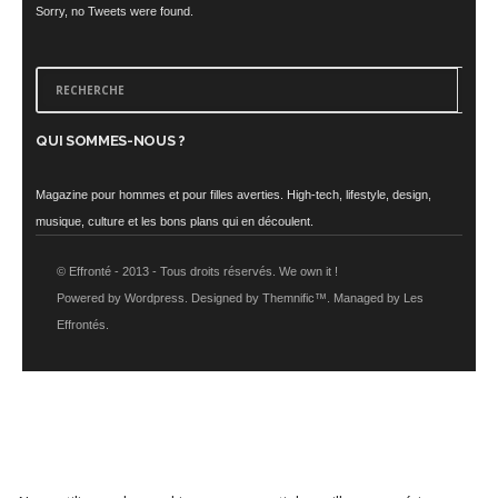
Sorry, no Tweets were found.
QUI SOMMES-NOUS ?
Magazine pour hommes et pour filles averties. High-tech, lifestyle, design,
musique, culture et les bons plans qui en découlent.
© Effronté - 2013 - Tous droits réservés. We own it !
Powered by Wordpress. Designed by Themnific™. Managed by Les
Effrontés.