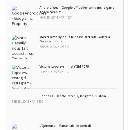
Android Wear, Google officiellement dans le game
des “wearable”
MAR 18, 2014 •
11301
Marcel Desailly nous fait asssister sur Twitter à
l’égalisation de...
SEP 28, 2016 •
8827
Victoria Lopyreva | Insta’Girl #079
SEP 29, 2015 •
13520
Honda CX500 Cafe Racer By Kingston Custom
FEB 18, 2014 •
16690
L’épineuse | Marseillais, le portrait