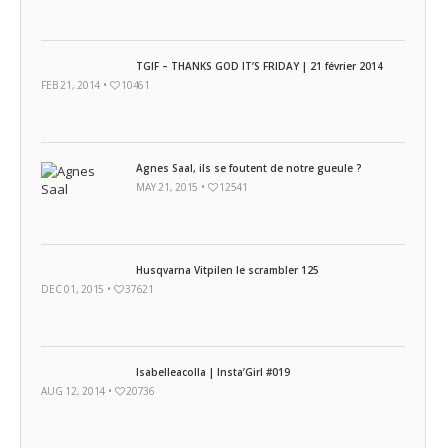
TGIF – THANKS GOD IT’S FRIDAY | 21 février 2014
FEB 21, 2014 •
10461
Agnes Saal, ils se foutent de notre gueule ?
MAY 21, 2015 •
12541
Husqvarna Vitpilen le scrambler 125
DEC 01, 2015 •
37621
Isabelleacolla | Insta’Girl #019
AUG 12, 2014 •
20736