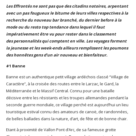
Les Effrontés ne sont pas que des citadins notoires, arpentant
God It’s Friday | Irish Call
avec un pas fougueux le bitume de leurs villes respectives à la
Mar 16, 2017 |
Joyeux
recherche du nouveau bar branché, du dernier before à la
anniversaire Lara Croft !
mode ou du resto top tendance dans lequel il faut
Mar 10, 2017 |
TGIF – Thank
impérativement être vu pour rester dans le classement
God It’s Friday | Journée de
des personnalités qui comptent en ville.
Les voyages forment
la Femme
la jeunesse et les week-ends ailleurs remplissent les poumons
Mar 06, 2017 |
No Money
des honnêtes gens d’un air nouveau et bienfaiteur.
Kids s’offre un clip très
esthétique pour leur
#1 Banne
nouveau single
Mar 02, 2017 |
Sacré nom
Banne est un authentique petit village ardéchois classé “Village de
d’une pipe !
Caractère”, à la croisée des routes entre le Larzac, le Gard, la
Méditerranée et le Massif Central. Connu pour une bataille
décisive entre les résistants et les troupes allemandes pendant la
seconde guerre mondiale, ce village perché est aujourd’hui un lieu
touristique estival connu des amateurs de canoë, de randonnées,
de belles ballades dans la nature, d’art, de fête et de bonne chair.
Etant à proximité de Vallon Pont d’Arc, de sa fameuse grotte