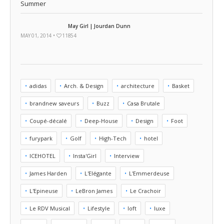
May Girl | Jourdan Dunn
MAY 01, 2014 •
11854
adidas
Arch. & Design
architecture
Basket
brandnew saveurs
Buzz
Casa Brutale
Coupé-décalé
Deep-House
Design
Foot
furypark
Golf
High-Tech
hotel
ICEHOTEL
Insta'Girl
Interview
James Harden
L'Elégante
L'Emmerdeuse
L'Epineuse
LeBron James
Le Crachoir
Le RDV Musical
Lifestyle
loft
luxe