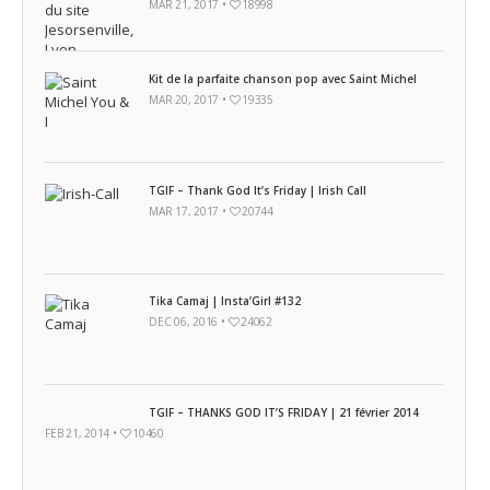
MAR 21, 2017 •
18998
Kit de la parfaite chanson pop avec Saint Michel
MAR 20, 2017 •
19335
TGIF – Thank God It’s Friday | Irish Call
MAR 17, 2017 •
20744
Tika Camaj | Insta’Girl #132
DEC 06, 2016 •
24062
TGIF – THANKS GOD IT’S FRIDAY | 21 février 2014
FEB 21, 2014 •
10460