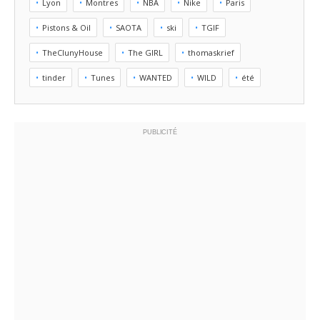
Lyon
Montres
NBA
Nike
Paris
Pistons & Oil
SAOTA
ski
TGIF
TheClunyHouse
The GIRL
thomaskrief
tinder
Tunes
WANTED
WILD
été
PUBLICITÉ