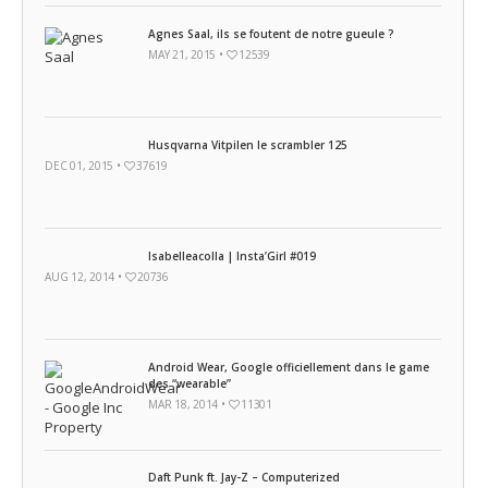
Agnes Saal, ils se foutent de notre gueule ?
MAY 21, 2015 •
12539
Husqvarna Vitpilen le scrambler 125
DEC 01, 2015 •
37619
Isabelleacolla | Insta’Girl #019
AUG 12, 2014 •
20736
Android Wear, Google officiellement dans le game
des “wearable”
MAR 18, 2014 •
11301
Daft Punk ft. Jay-Z – Computerized