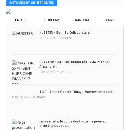
INSTA'GIRL BY LES EFFRONTÉS
LATEST
POPULAR
RANDOM
TAGS
HUBSTER – Born To Collaborate 🍺
FEB 17, 2019 •
11309
PRAY FOR SXM – SBH HURRICANE IRMA 2K17 par
Alexandre...
SEP 12, 2017 •
16507
TGIF – Thank God It’s Friday | Enterrement de vie...
MAR 31, 2017 •
19449
Jesorsenville, le guide dont vous ne pourrez
bientôt plus vous...