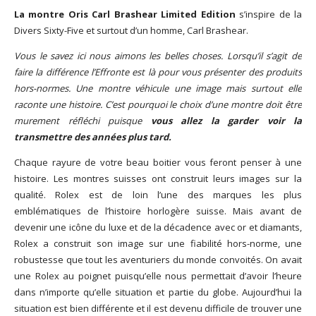
La montre Oris Carl Brashear Limited Edition
s’inspire de la
God It’s Friday | Irish Call
Divers Sixty-Five et surtout d’un homme, Carl Brashear.
Mar 16, 2017 |
Joyeux
anniversaire Lara Croft !
Vous le savez ici nous aimons les belles choses. Lorsqu’il s’agit de
Mar 10, 2017 |
TGIF – Thank
faire la différence l’Effronte est là pour vous présenter des produits
God It’s Friday | Journée de
hors-normes. Une montre véhicule une image mais surtout elle
la Femme
raconte une histoire. C’est pourquoi le choix d’une montre doit être
Mar 06, 2017 |
No Money
murement réfléchi puisque
vous allez la garder voir la
Kids s’offre un clip très
transmettre des années plus tard.
esthétique pour leur
nouveau single
Chaque rayure de votre beau boitier vous feront penser à une
Mar 02, 2017 |
Sacré nom
histoire. Les montres suisses ont construit leurs images sur la
d’une pipe !
qualité. Rolex est de loin l’une des marques les plus
emblématiques de l’histoire horlogère suisse. Mais avant de
devenir une icône du luxe et de la décadence avec or et diamants,
Rolex a construit son image sur une fiabilité hors-norme, une
robustesse que tout les aventuriers du monde convoités. On avait
une Rolex au poignet puisqu’elle nous permettait d’avoir l’heure
dans n’importe qu’elle situation et partie du globe. Aujourd’hui la
situation est bien différente et il est devenu difficile de trouver une