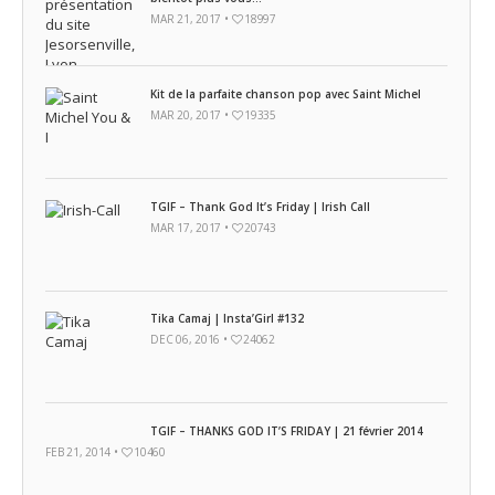
MAR 21, 2017 •
18997
Kit de la parfaite chanson pop avec Saint Michel
MAR 20, 2017 •
19335
TGIF – Thank God It’s Friday | Irish Call
MAR 17, 2017 •
20743
Tika Camaj | Insta’Girl #132
DEC 06, 2016 •
24062
TGIF – THANKS GOD IT’S FRIDAY | 21 février 2014
FEB 21, 2014 •
10460