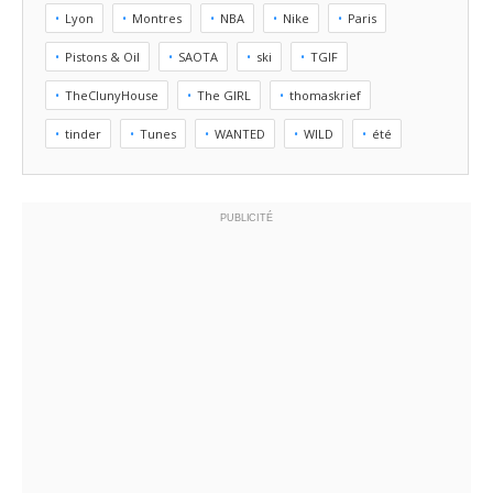
Lyon
Montres
NBA
Nike
Paris
Pistons & Oil
SAOTA
ski
TGIF
TheClunyHouse
The GIRL
thomaskrief
tinder
Tunes
WANTED
WILD
été
PUBLICITÉ