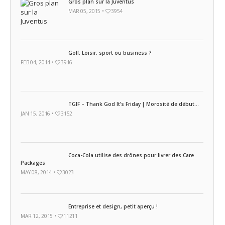
Gros plan sur la Juventus
MAR 05, 2015 •
3954
Golf. Loisir, sport ou business ?
FEB 04, 2014 •
3916
TGIF – Thank God It’s Friday | Morosité de début...
JAN 15, 2016 •
3152
Coca-Cola utilise des drônes pour livrer des Care
Packages
MAY 08, 2014 •
3023
Entreprise et design, petit aperçu !
MAR 12, 2015 •
11211