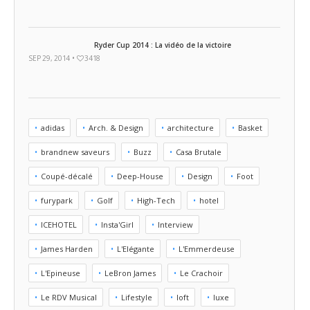
Ryder Cup 2014 : La vidéo de la victoire
SEP 29, 2014 •
3418
adidas
Arch. & Design
architecture
Basket
brandnew saveurs
Buzz
Casa Brutale
Coupé-décalé
Deep-House
Design
Foot
furypark
Golf
High-Tech
hotel
ICEHOTEL
Insta'Girl
Interview
James Harden
L'Elégante
L'Emmerdeuse
L'Epineuse
LeBron James
Le Crachoir
Le RDV Musical
Lifestyle
loft
luxe