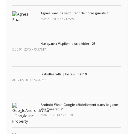
Agnes Saal, ils se foutent de notre gueule ?
MAY 21, 2015 •
12539
Husqvarna Vitpilen le scrambler 125
DEC 01, 2015 •
37617
Isabelleacolla | Insta’Girl #019
AUG 12, 2014 •
20735
Android Wear, Google officiellement dans le game
des “wearable”
MAR 18, 2014 •
11301