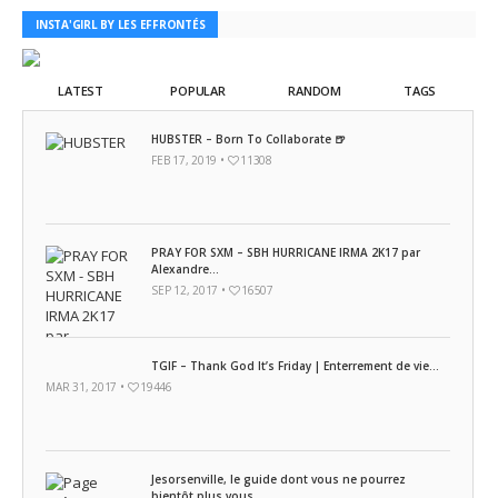
INSTA'GIRL BY LES EFFRONTÉS
LATEST
POPULAR
RANDOM
TAGS
HUBSTER – Born To Collaborate 🍺
FEB 17, 2019 •
11308
PRAY FOR SXM – SBH HURRICANE IRMA 2K17 par
Alexandre...
SEP 12, 2017 •
16507
TGIF – Thank God It’s Friday | Enterrement de vie...
MAR 31, 2017 •
19446
Jesorsenville, le guide dont vous ne pourrez
bientôt plus vous...