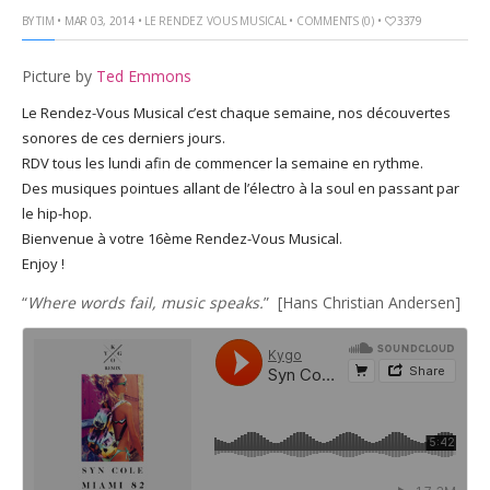
BY
TIM
• MAR 03, 2014 •
LE RENDEZ VOUS MUSICAL
•
COMMENTS (0)
•
3379
God It’s Friday | Irish Call
Mar 16, 2017 |
Joyeux
anniversaire Lara Croft !
Picture by
Ted Emmons
Mar 10, 2017 |
TGIF – Thank
Le Rendez-Vous Musical c’est chaque semaine, nos découvertes
God It’s Friday | Journée de
sonores de ces derniers jours.
la Femme
RDV tous les lundi afin de commencer la semaine en rythme.
Mar 06, 2017 |
No Money
Des musiques pointues allant de l’électro à la soul en passant par
Kids s’offre un clip très
le hip-hop.
esthétique pour leur
Bienvenue à votre 16ème Rendez-Vous Musical.
nouveau single
Enjoy !
Mar 02, 2017 |
Sacré nom
d’une pipe !
“
Where words fail, music speaks.
” [Hans Christian Andersen]