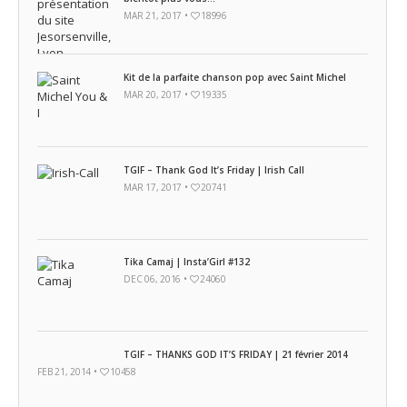
MAR 21, 2017 •
18996
Kit de la parfaite chanson pop avec Saint Michel
MAR 20, 2017 •
19335
TGIF – Thank God It’s Friday | Irish Call
MAR 17, 2017 •
20741
Tika Camaj | Insta’Girl #132
DEC 06, 2016 •
24060
TGIF – THANKS GOD IT’S FRIDAY | 21 février 2014
FEB 21, 2014 •
10458