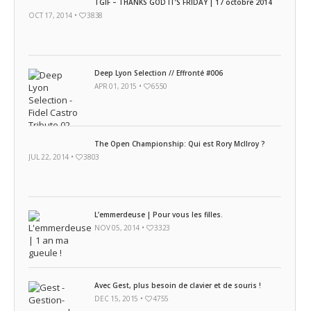
TGIF – THANKS GOD IT’S FRIDAY | 17 octobre 2014
OCT 17, 2014 •
3838
Deep Lyon Selection // Effronté #006
APR 01, 2015 •
6550
The Open Championship: Qui est Rory McIlroy ?
JUL 22, 2014 •
3803
L’emmerdeuse | Pour vous les filles.
NOV 05, 2014 •
3323
Avec Gest, plus besoin de clavier et de souris !
DEC 15, 2015 •
4755