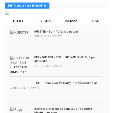
INSTA'GIRL BY LES EFFRONTÉS
LATEST
POPULAR
RANDOM
TAGS
HUBSTER – Born To Collaborate 🍺
FEB 17, 2019 •
11307
PRAY FOR SXM – SBH HURRICANE IRMA 2K17 par
Alexandre...
SEP 12, 2017 •
16506
TGIF – Thank God It’s Friday | Enterrement de vie...
MAR 31, 2017 •
19443
Jesorsenville, le guide dont vous ne pourrez
bientôt plus vous...