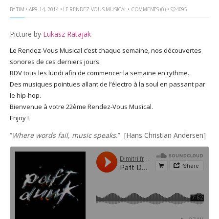
BY
TIM
• APR 14, 2014 •
LE RENDEZ VOUS MUSICAL
•
COMMENTS (0)
•
4095
God It’s Friday | Irish Call
Mar 16, 2017 |
Joyeux
anniversaire Lara Croft !
Picture by
Lukasz Ratajak
Mar 10, 2017 |
TGIF – Thank
Le Rendez-Vous Musical c’est chaque semaine, nos découvertes
God It’s Friday | Journée de
sonores de ces derniers jours.
la Femme
RDV tous les lundi afin de commencer la semaine en rythme.
Mar 06, 2017 |
No Money
Des musiques pointues allant de l’électro à la soul en passant par
Kids s’offre un clip très
le hip-hop.
esthétique pour leur
Bienvenue à votre 22ème Rendez-Vous Musical.
nouveau single
Enjoy !
Mar 02, 2017 |
Sacré nom
d’une pipe !
“
Where words fail, music speaks.
” [Hans Christian Andersen]