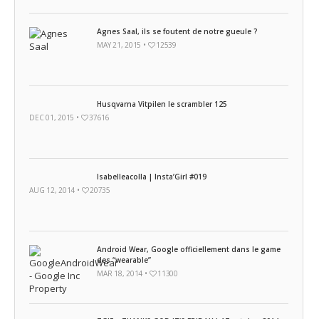
Agnes Saal, ils se foutent de notre gueule ?
MAY 21, 2015 •
12539
Husqvarna Vitpilen le scrambler 125
DEC 01, 2015 •
37616
Isabelleacolla | Insta’Girl #019
AUG 12, 2014 •
20735
Android Wear, Google officiellement dans le game
des “wearable”
MAR 18, 2014 •
11300