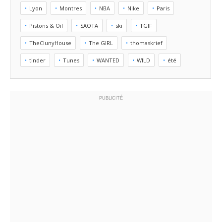
Lyon
Montres
NBA
Nike
Paris
Pistons & Oil
SAOTA
ski
TGIF
TheClunyHouse
The GIRL
thomaskrief
tinder
Tunes
WANTED
WILD
été
PUBLICITÉ