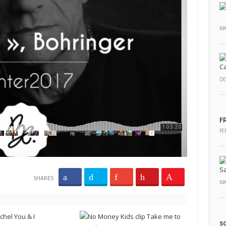
MA
DE
F
FE
SHARES
MA
s