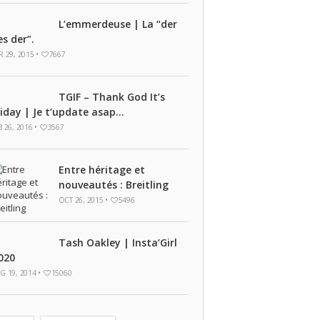
L’emmerdeuse | La “der
es der”.
R 29, 2015 •
7667
TGIF – Thank God It’s
riday | Je t’update asap...
B 26, 2016 •
3567
Entre héritage et
nouveautés : Breitling
OCT 26, 2015 •
5496
Tash Oakley | Insta’Girl
020
G 19, 2014 •
15060