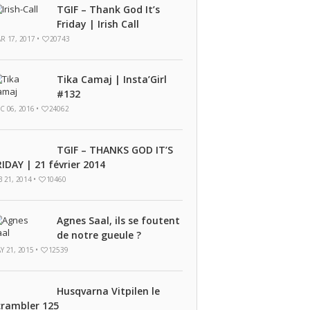
TGIF – Thank God It’s
Friday | Irish Call
R 17, 2017 •
20743
Tika Camaj | Insta’Girl
#132
C 06, 2016 •
24062
TGIF – THANKS GOD IT’S
RIDAY | 21 février 2014
B 21, 2014 •
10460
Agnes Saal, ils se foutent
de notre gueule ?
Y 21, 2015 •
12539
Husqvarna Vitpilen le
crambler 125