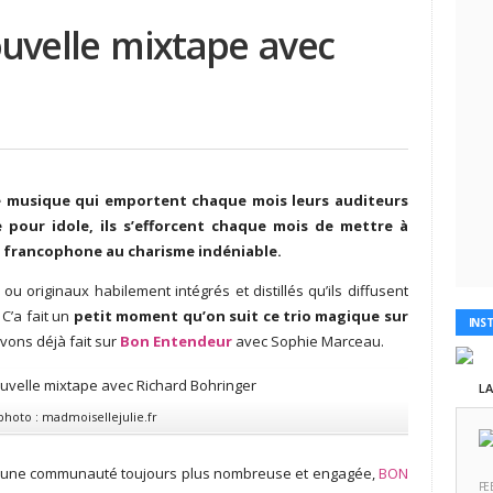
uvelle mixtape avec
 musique qui emportent chaque mois leurs auditeurs
 pour idole, ils s’efforcent chaque mois de mettre à
 francophone au charisme indéniable.
u originaux habilement intégrés et distillés qu’ils diffusent
C’a fait un
petit moment qu’on suit ce trio magique sur
INS
avons déjà fait sur
Bon Entendeur
avec Sophie Marceau.
L
photo :
madmoisellejulie.fr
une communauté toujours plus nombreuse et engagée,
BON
FE