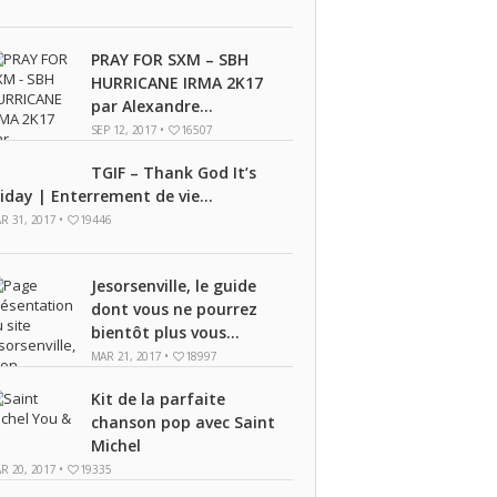
PRAY FOR SXM – SBH
HURRICANE IRMA 2K17
par Alexandre...
SEP 12, 2017 •
16507
TGIF – Thank God It’s
riday | Enterrement de vie...
R 31, 2017 •
19446
Jesorsenville, le guide
dont vous ne pourrez
bientôt plus vous...
MAR 21, 2017 •
18997
Kit de la parfaite
chanson pop avec Saint
Michel
R 20, 2017 •
19335