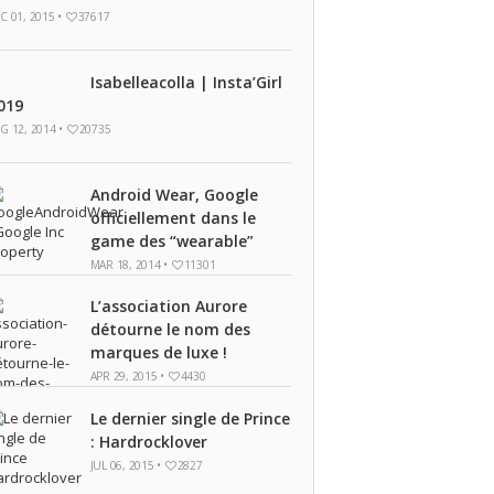
C 01, 2015 •
37617
Isabelleacolla | Insta’Girl
019
G 12, 2014 •
20735
Android Wear, Google
officiellement dans le
game des “wearable”
MAR 18, 2014 •
11301
L’association Aurore
détourne le nom des
marques de luxe !
APR 29, 2015 •
4430
Le dernier single de Prince
: Hardrocklover
JUL 06, 2015 •
2827