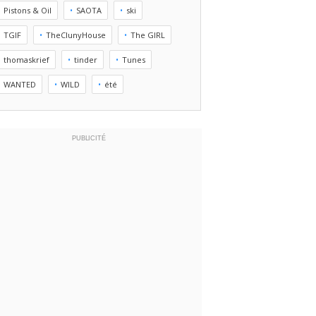
Pistons & Oil
SAOTA
ski
TGIF
TheClunyHouse
The GIRL
thomaskrief
tinder
Tunes
WANTED
WILD
été
PUBLICITÉ