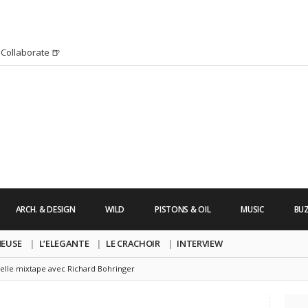
Collaborate 🍺
H HURRICANE IRMA 2K17 par Alexandre
’s Friday | Enterrement de vie de Garçon
uide dont vous ne pourrez bientôt plus vous
chanson pop avec Saint Michel
s Friday | Irish Call
 Lara Croft !
’s Friday | Journée de la Femme
ARCH. & DESIGN
WILD
PISTONS & OIL
MUSIC
BU
re un clip très esthétique pour leur
pe !
NEUSE
L’ELEGANTE
LE CRACHOIR
INTERVIEW
elle mixtape avec Richard Bohringer