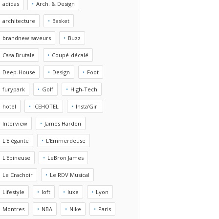
adidas
Arch. & Design
architecture
Basket
brandnew saveurs
Buzz
Casa Brutale
Coupé-décalé
Deep-House
Design
Foot
furypark
Golf
High-Tech
hotel
ICEHOTEL
Insta'Girl
Interview
James Harden
L'Elégante
L'Emmerdeuse
L'Epineuse
LeBron James
Le Crachoir
Le RDV Musical
Lifestyle
loft
luxe
Lyon
Montres
NBA
Nike
Paris