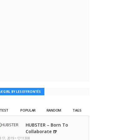
TA'GIRL BY LES EFFRONTÉS
ATEST
POPULAR
RANDOM
TAGS
HUBSTER – Born To
Collaborate 🍺
B 17, 2019 •
11308