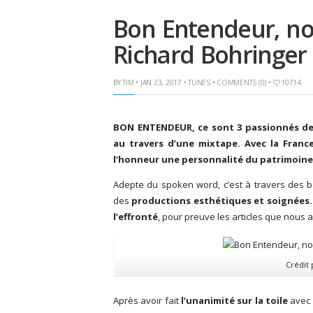
Bon Entendeur, no
Richard Bohringer
BY
TIM
• JAN 23, 2017 •
TUNES
•
COMMENTS (0)
•
10714
BON ENTENDEUR, ce sont 3 passionnés de
au travers d’une mixtape. Avec la France
l’honneur une personnalité du patrimoine
Adepte du spoken word, c’est à travers des b o
des
productions esthétiques et soignées.
l’effronté
, pour preuve les articles que nous 
Crédit 
Après avoir fait
l’unanimité sur la toile
avec 