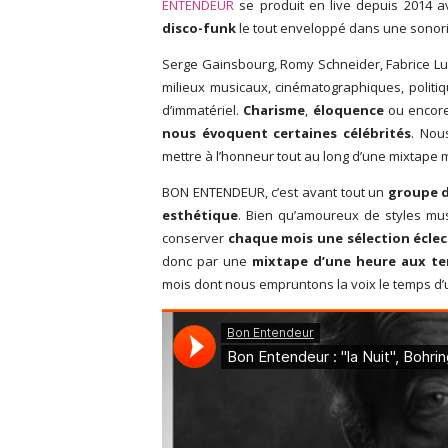
ENTENDEUR
se produit en live depuis 2014 av
disco-funk
le tout enveloppé dans une sonorité
Serge Gainsbourg, Romy Schneider, Fabrice Luc
milieux musicaux, cinématographiques, politiq
d’immatériel.
Charisme
,
éloquence
ou encor
nous évoquent certaines célébrités
. Nou
mettre à l’honneur tout au long d’une mixtape 
BON ENTENDEUR, c’est avant tout un
groupe d
esthétique
. Bien qu’amoureux de styles m
conserver
chaque mois une sélection écle
donc par une
mixtape d’une heure aux te
mois dont nous empruntons la voix le temps d’u