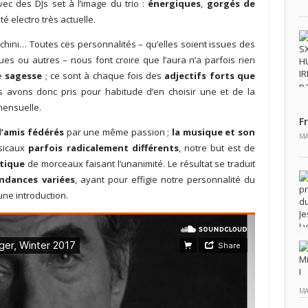
ec des DJs set à l’image du trio :
énergiques
,
gorgés de
 electro très actuelle.
hini… Toutes ces personnalités – qu’elles soient issues des
ues ou autres – nous font croire que l’aura n’a parfois rien
e
sagesse
; ce sont à chaque fois des
adjectifs forts que
s avons donc pris pour habitude d’en choisir une et de la
mensuelle.
F
’amis fédérés
par une même passion ;
la musique et son
MA
usicaux
parfois radicalement différents
, notre but est de
ctique
de morceaux faisant l’unanimité. Le résultat se traduit
ndances variées
, ayant pour effigie notre personnalité du
ne introduction.
MA