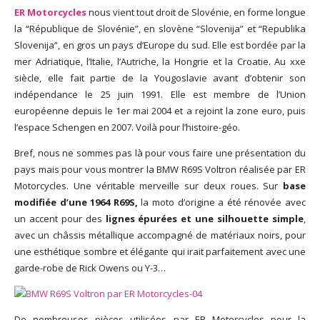
ER Motorcycles
nous vient tout droit de Slovénie, en forme longue
God It’s Friday | Irish Call
la “République de Slovénie”, en slovène “Slovenija” et “Republika
Mar 16, 2017 |
Joyeux
Slovenija”, en gros un pays d’Europe du sud. Elle est bordée par la
anniversaire Lara Croft !
mer Adriatique, l’Italie, l’Autriche, la Hongrie et la Croatie. Au xxe
Mar 10, 2017 |
TGIF – Thank
siècle, elle fait partie de la Yougoslavie avant d’obtenir son
God It’s Friday | Journée de
indépendance le 25 juin 1991. Elle est membre de l’Union
la Femme
européenne depuis le 1er mai 2004 et a rejoint la zone euro, puis
Mar 06, 2017 |
No Money
l’espace Schengen en 2007. Voilà pour l’histoire-géo.
Kids s’offre un clip très
esthétique pour leur
Bref, nous ne sommes pas là pour vous faire une présentation du
nouveau single
pays mais pour vous montrer la BMW R69S Voltron réalisée par ER
Mar 02, 2017 |
Sacré nom
Motorcycles. Une véritable merveille sur deux roues. Sur
base
d’une pipe !
modifiée d’une 1964 R69S,
la moto d’origine a été rénovée avec
un accent pour des
lignes épurées et une silhouette simple
,
avec un châssis métallique accompagné de matériaux noirs, pour
une esthétique sombre et élégante qui irait parfaitement avec une
garde-robe de Rick Owens ou Y-3…
De nombreuses pièces utilisées par ER Motorcycles pour la