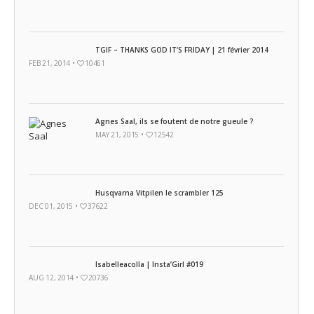
TGIF – THANKS GOD IT’S FRIDAY | 21 février 2014
FEB 21, 2014 •
10461
Agnes Saal, ils se foutent de notre gueule ?
MAY 21, 2015 •
12542
Husqvarna Vitpilen le scrambler 125
DEC 01, 2015 •
37622
Isabelleacolla | Insta’Girl #019
AUG 12, 2014 •
20736