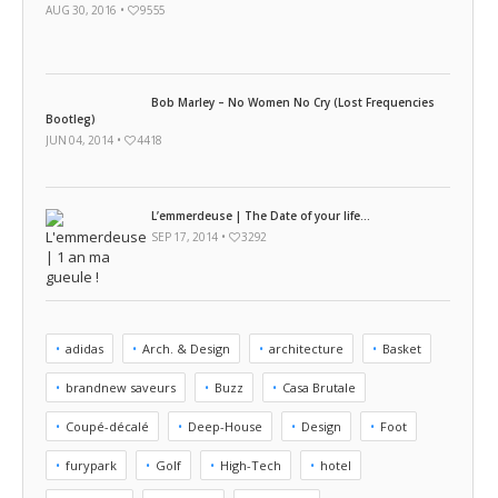
AUG 30, 2016 •
9555
Bob Marley – No Women No Cry (Lost Frequencies
Bootleg)
JUN 04, 2014 •
4418
L’emmerdeuse | The Date of your life…
SEP 17, 2014 •
3292
adidas
Arch. & Design
architecture
Basket
brandnew saveurs
Buzz
Casa Brutale
Coupé-décalé
Deep-House
Design
Foot
furypark
Golf
High-Tech
hotel