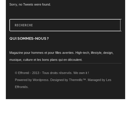
Sorry, no Tweets were found.
QUI SOMMES-NOUS ?
Magazine pour hommes et pour filles averties. High-tech, lifestyle, design,
musique, culture et les bons plans qui en découlent.
© Effronté - 2013 - Tous droits réservés. We own it !
Powered by Wordpress. Designed by Themnific™. Managed by Les
Effrontés.