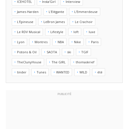
ICEHOTEL
Insta'Girl
Interview
James Harden
L'Elégante
L'Emmerdeuse
L'Epineuse
LeBron James
Le Crachoir
Le RDV Musical
Lifestyle
loft
luxe
Lyon
Montres
NBA
Nike
Paris
Pistons & Oil
SAOTA
ski
TGIF
TheClunyHouse
The GIRL
thomaskrief
tinder
Tunes
WANTED
WILD
été
PUBLICITÉ