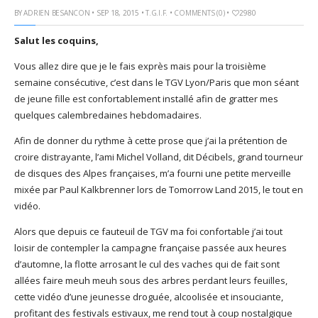
BY
ADRIEN BESANCON
• SEP 18, 2015 •
T.G.I.F.
•
COMMENTS (0)
•
2980
God It’s Friday | Irish Call
Mar 16, 2017 |
Joyeux
Salut les coquins,
anniversaire Lara Croft !
Mar 10, 2017 |
TGIF – Thank
Vous allez dire que je le fais exprès mais pour la troisième
God It’s Friday | Journée de
semaine consécutive, c’est dans le TGV Lyon/Paris que mon séant
la Femme
de jeune fille est confortablement installé afin de gratter mes
Mar 06, 2017 |
No Money
quelques calembredaines hebdomadaires.
Kids s’offre un clip très
Afin de donner du rythme à cette prose que j’ai la prétention de
esthétique pour leur
croire distrayante, l’ami Michel Volland, dit Décibels, grand tourneur
nouveau single
de disques des Alpes françaises, m’a fourni une petite merveille
Mar 02, 2017 |
Sacré nom
mixée par Paul Kalkbrenner lors de Tomorrow Land 2015, le tout en
d’une pipe !
vidéo.
Alors que depuis ce fauteuil de TGV ma foi confortable j’ai tout
loisir de contempler la campagne française passée aux heures
d’automne, la flotte arrosant le cul des vaches qui de fait sont
allées faire meuh meuh sous des arbres perdant leurs feuilles,
cette vidéo d’une jeunesse droguée, alcoolisée et insouciante,
profitant des festivals estivaux, me rend tout à coup nostalgique