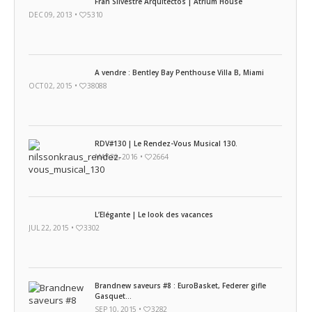
Fran Silvestre Arquitectos | Atrium House
DEC 09, 2013 •
5310
A vendre : Bentley Bay Penthouse Villa B, Miami
OCT 02, 2015 •
38088
RDV#130 | Le Rendez-Vous Musical 130.
MAY 30, 2016 •
2664
L’Elégante | Le look des vacances
JUL 22, 2015 •
3302
Brandnew saveurs #8 : EuroBasket, Federer gifle
Gasquet…
SEP 10, 2015 •
3282