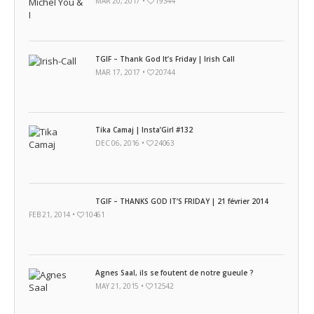
MAR 20, 2017 •
19344
TGIF – Thank God It’s Friday | Irish Call
MAR 17, 2017 •
20744
Tika Camaj | Insta’Girl #132
DEC 06, 2016 •
24063
TGIF – THANKS GOD IT’S FRIDAY | 21 février 2014
FEB 21, 2014 •
10461
Agnes Saal, ils se foutent de notre gueule ?
MAY 21, 2015 •
12542