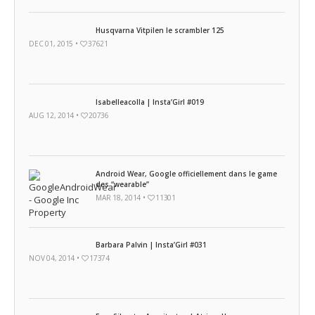
Husqvarna Vitpilen le scrambler 125
DEC 01, 2015 •
37621
Isabelleacolla | Insta’Girl #019
AUG 12, 2014 •
20736
Android Wear, Google officiellement dans le game
des “wearable”
MAR 18, 2014 •
11301
Barbara Palvin | Insta’Girl #031
NOV 04, 2014 •
17374