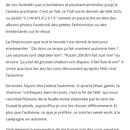
de ces festivités pas si lointaines et pourtant terminées jusqu’à
l’année prochaine. C’est un fait: ce TGIF est le dernier de l’été 2015,
ou plutôt “S U M M E R 2 0 1 5” comme on peut le lire en titre des
albums photos Facebook des petites fashionistas ou des
trentenaires sur le retour.
J’ai l’impression que tout le monde s’est donné le mot pour
m’emmerder. “
Dis donc ce temps ça fait vraiment automne hein ?
Les vacances sont déjà bien loin”, “Putain 20H30 il fait nuit noir”
ou
encore
“ça y’est les grosses chaleurs ont disparu. Il fait frais le soir”.
A
croire que tous les ans les cons découvrent qu’après l’été c’est
l’automne.
De toutes façons moi j’adore l’automne. Si quand j’étais gamin, la
chanson “colchiques dans les prés, c’est la fin de l’été” qui nous
racontait l’histoire de la feuille morte emportée par le vent me
foutait le plomb, aujourd’hui je vois les choses différemment. Et
plus que l’automne, ce que je préfère, ce sont les week-ends à la
campagne en automne.
Globalement la perspective de me barrer loin des cons pendant