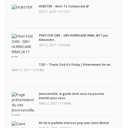
HUBSTER – Born To Collaborate 🍺
FEB 17, 2019 •
11313
PRAY FOR SXM – SBH HURRICANE IRMA 2K17 par
Alexandre...
SEP 12, 2017 •
16508
TGIF – Thank God It’s Friday | Enterrement de vie...
MAR 31, 2017 •
19465
Jesorsenville, le guide dont vous ne pourrez
bientôt plus vous...
MAR 21, 2017 •
18999
Kit de la parfaite chanson pop avec Saint Michel