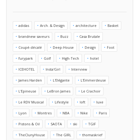
adidas
Arch. & Design
architecture
Basket
brandnew saveurs
Buzz
Casa Brutale
Coupé-décalé
Deep-House
Design
Foot
furypark
Golf
High-Tech
hotel
ICEHOTEL
Insta'Girl
Interview
James Harden
L'Elégante
L'Emmerdeuse
L'Epineuse
LeBron James
Le Crachoir
Le RDV Musical
Lifestyle
loft
luxe
Lyon
Montres
NBA
Nike
Paris
Pistons & Oil
SAOTA
ski
TGIF
TheClunyHouse
The GIRL
thomaskrief