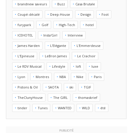
brandnew saveurs
Buzz
Casa Brutale
Coupé-décalé
Deep-House
Design
Foot
furypark
Golf
High-Tech
hotel
ICEHOTEL
Insta'Girl
Interview
James Harden
L'Elégante
L'Emmerdeuse
L'Epineuse
LeBron James
Le Crachoir
Le RDV Musical
Lifestyle
loft
luxe
Lyon
Montres
NBA
Nike
Paris
Pistons & Oil
SAOTA
ski
TGIF
TheClunyHouse
The GIRL
thomaskrief
tinder
Tunes
WANTED
WILD
été
PUBLICITÉ