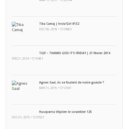
MAR 17, 2017 •
20744
Tika Camaj | Insta’Girl #132
DEC 06, 2016 •
24063
TGIF – THANKS GOD IT’S FRIDAY | 21 février 2014
FEB 21, 2014 •
10461
Agnes Saal, ils se foutent de notre gueule ?
MAY 21, 2015 •
12541
Husqvarna Vitpilen le scrambler 125
DEC 01, 2015 •
37621