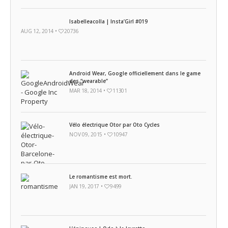
Isabelleacolla | Insta’Girl #019
AUG 12, 2014 •
20736
Android Wear, Google officiellement dans le game
des “wearable”
MAR 18, 2014 •
11301
Vélo électrique Otor par Oto Cycles
NOV 09, 2015 •
10947
Le romantisme est mort.
JAN 19, 2017 •
9499