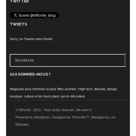
TWITTER
TWEETS
Sorry, no Tweets were found.
QUI SOMMES-NOUS ?
Magazine pour hommes et pour filles averties. High-tech, lifestyle, design,
musique, culture et les bons plans qui en découlent.
© Effronté - 2013 - Tous droits réservés. We own it !
Powered by Wordpress. Designed by Themnific™. Managed by Les
Effrontés.