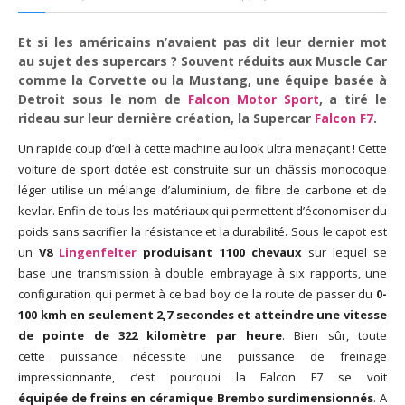
God It’s Friday | Irish Call
Mar 16, 2017 |
Joyeux
Et si les américains n’avaient pas dit leur dernier mot
au sujet des supercars ? Souvent réduits aux Muscle Car
anniversaire Lara Croft !
comme la Corvette ou la Mustang, une équipe basée à
Mar 10, 2017 |
TGIF – Thank
Detroit sous le nom de
Falcon Motor Sport
, a tiré le
God It’s Friday | Journée de
rideau sur leur dernière création, la Supercar
Falcon F7
.
la Femme
Mar 06, 2017 |
No Money
Un rapide coup d’œil à cette machine au look ultra menaçant ! Cette
Kids s’offre un clip très
voiture de sport dotée est construite sur un châssis monocoque
esthétique pour leur
léger utilise un mélange d’aluminium, de fibre de carbone et de
nouveau single
kevlar. Enfin de tous les matériaux qui permettent d’économiser du
Mar 02, 2017 |
Sacré nom
poids sans sacrifier la résistance et la durabilité. Sous le capot est
d’une pipe !
un
V8
Lingenfelter
produisant 1100 chevaux
sur lequel se
base une transmission à double embrayage à six rapports, une
configuration qui permet à ce bad boy de la route de passer du
0-
100 kmh en seulement 2,7 secondes et atteindre une vitesse
de pointe de 322 kilomètre par heure
. Bien sûr, toute
cette puissance nécessite une puissance de freinage
impressionnante, c’est pourquoi la Falcon F7
se voit
équipée de freins en céramique Brembo surdimensionnés
. A