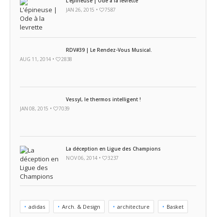
L’épineuse | Ode à la levrette
JAN 26, 2015 •
7587
RDV#39 | Le Rendez-Vous Musical.
AUG 11, 2014 •
2838
Vessyl, le thermos intelligent !
JAN 08, 2015 •
7039
La déception en Ligue des Champions
NOV 06, 2014 •
3237
adidas
Arch. & Design
architecture
Basket