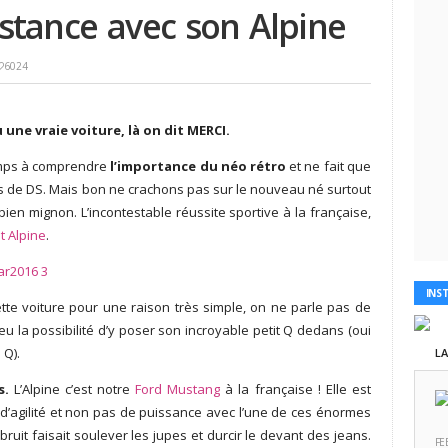
istance avec son Alpine
6024
ne vraie voiture, là on dit MERCI.
temps à comprendre
l’importance du néo rétro
et ne fait que
es de DS. Mais bon ne crachons pas sur le nouveau né surtout
en mignon. L’incontestable réussite sportive à la française,
t Alpine
.
INS
tte voiture pour une raison très simple, on ne parle pas de
 la possibilité d’y poser son incroyable petit Q dedans (oui
 Q).
L
s.
L’Alpine c’est notre
Ford Mustang
à la française ! Elle est
ici d’agilité et non pas de puissance avec l’une de ces énormes
 bruit faisait soulever les jupes et durcir le devant des jeans.
FE