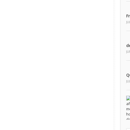
F
JU
d
JU
Q
JU