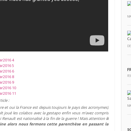
MA
DE
F
FE
icle :
MA
eure et oui la France est depuis toujours le pays des acronymes)
lt joué les colabos avec la gestapo enfin vous m’avez compris
Renault est nationalisé à la fin de la guerre ! Mais attention
il
lpine alors nous fermons cette parenthèse en passant la
s