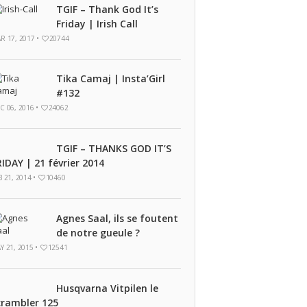
TGIF – Thank God It’s
Friday | Irish Call
R 17, 2017 •
20744
Tika Camaj | Insta’Girl
#132
C 06, 2016 •
24062
TGIF – THANKS GOD IT’S
RIDAY | 21 février 2014
B 21, 2014 •
10460
Agnes Saal, ils se foutent
de notre gueule ?
Y 21, 2015 •
12541
Husqvarna Vitpilen le
crambler 125