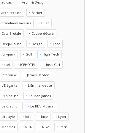
adidas
Arch. & Design
architecture
Basket
brandnew saveurs
Buzz
Casa Brutale
Coupé-décalé
Deep-House
Design
Foot
furypark
Golf
High-Tech
hotel
ICEHOTEL
Insta'Girl
Interview
James Harden
L'Elégante
L'Emmerdeuse
L'Epineuse
LeBron James
Le Crachoir
Le RDV Musical
Lifestyle
loft
luxe
Lyon
Montres
NBA
Nike
Paris