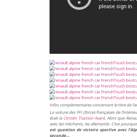
Infos complémentaires concernant le titre de l’art
La voiture des FFI (forces françaises de l’intéri
était la
Citroën Traction Avan
t. Alors que Renau
avec les méchants, les allemands. C’est pourquoi 
est question de victoire sportive avec l’A
seconde…