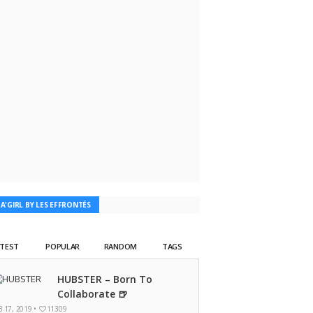
TA'GIRL BY LES EFFRONTÉS
ATEST
POPULAR
RANDOM
TAGS
HUBSTER – Born To
Collaborate 🍺
B 17, 2019 •
11309