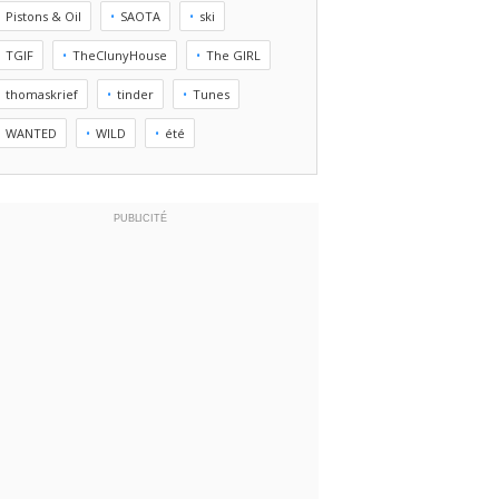
Pistons & Oil
SAOTA
ski
TGIF
TheClunyHouse
The GIRL
thomaskrief
tinder
Tunes
WANTED
WILD
été
PUBLICITÉ