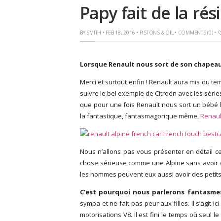
Papy fait de la rés
BY
SMITH
• FEB 18, 2016 •
PISTONS & OIL
•
COMMENTS (0)
•
Lorsque Renault nous sort de son chapeau u
Merci et surtout enfin ! Renault aura mis du 
suivre le bel exemple de Citroën avec les séri
que pour une fois Renault nous sort un bébé bi
la fantastique, fantasmagorique même,
Renaul
Nous n’allons pas vous présenter en détail ce
chose sérieuse comme une Alpine sans avoir eu
les hommes peuvent eux aussi avoir des petits
C’est pourquoi nous parlerons fantasme
sympa et ne fait pas peur aux filles. Il s’agit 
motorisations V8. Il est fini le temps où seul le