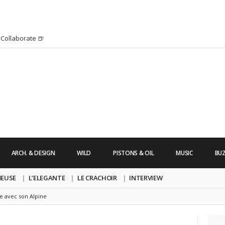
Collaborate 🍺
H HURRICANE IRMA 2K17 par Alexandre
’s Friday | Enterrement de vie de Garçon
uide dont vous ne pourrez bientôt plus vous
chanson pop avec Saint Michel
s Friday | Irish Call
 Lara Croft !
’s Friday | Journée de la Femme
ARCH. & DESIGN
WILD
PISTONS & OIL
MUSIC
BU
re un clip très esthétique pour leur
pe !
NEUSE
L’ELEGANTE
LE CRACHOIR
INTERVIEW
ce avec son Alpine