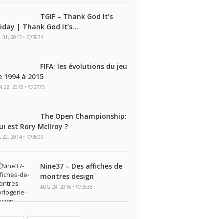
TGIF – Thank God It’s
riday | Thank God It’s...
L 31, 2015 •
3934
FIFA: les évolutions du jeu
e 1994 à 2015
N 22, 2015 •
2775
The Open Championship:
ui est Rory McIlroy ?
L 22, 2014 •
3809
Nine37 – Des affiches de
montres design
AUG 08, 2016 •
9538