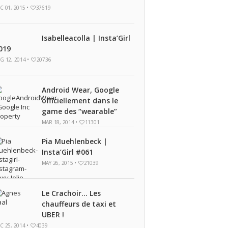
C 01, 2015 •
37619
Isabelleacolla | Insta’Girl
019
G 12, 2014 •
20736
Android Wear, Google
officiellement dans le
game des “wearable”
MAR 18, 2014 •
11301
Pia Muehlenbeck |
Insta’Girl #061
MAY 26, 2015 •
21039
Le Crachoir… Les
chauffeurs de taxi et
UBER !
C 25, 2014 •
4039