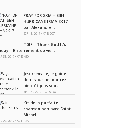
PRAY FOR SXM – SBH
HURRICANE IRMA 2K17
par Alexandre...
SEP 12, 2017 •
16507
TGIF – Thank God It’s
riday | Enterrement de vie...
R 31, 2017 •
19450
Jesorsenville, le guide
dont vous ne pourrez
bientôt plus vous...
MAR 21, 2017 •
18998
Kit de la parfaite
chanson pop avec Saint
Michel
R 20, 2017 •
19335