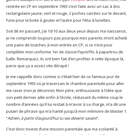
rentrée en CP en septembre 1993 s’est faite avec un sac à dos
rectangulaire jaune, vert et rouge, 2 poches carrées sur le devant,
l’une pour la boite à gouter et l’autre pour l’étui à lunettes.
Soit dit en passant, j’ai 10/10 aux deux yeux depuis ma naissance,
je ne comprends toujours pas pourquoi mes parents m’ont acheté
une paire de loutches à mon entrée en CP, si ce n’est pour
compléter mon uniforme 1er de classe/fayot/fils à papa/trou de
balle. Remarquez, ils ont bien fait d’en profiter à cette époque là,
parce que ça a assez vite dérapé !
Je me rappelle donc comme si c’était hier de ce fameux jour de
septembre 1993 où je traversais le chambre parentale pour aller
me raser (non je déconne). Mon père, enthousiaste à l’idée que
son petit dernier aille enfin à l’école, réduisant du même coup le
nombre d’années qu’il lui restait à m’avoir à sa charge, m’a dit une
putain de phrase qui m’a hanté jusqu’à mon mémoire de Master 1.
“
Adrien, à partir d’aujourd’hui tu vas devenir savant
“.
C’est donc investi d’une mission parentale que ma scolarité à