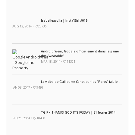
Isabelleacolla | Insta’Girl #019
AUG 12, 2014 •
20736
Android Wear, Google officiellement dans le game
des “wearable”
MAR 18, 2014 •
11301
La vidéo de Guillaume Canet sur les “Porcs” fait le...
JAN 08, 2017 •
9499
TGIF – THANKS GOD IT’S FRIDAY | 21 février 2014
FEB 21, 2014 •
10460