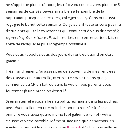
ne s’applique plus qu’à nous, les néo vieux qui n’avons plus que 5
semaines de congés payés, mais bien à l’ensemble de la
population puisque les écoliers, collégiens et lycéens ont aussi
regagné le bahut cette semaine. Oui je sais, il reste encore pas mal
d’étudiants qui se la touchent et qui s’amusent à vous dire “
moi je
reprends qu’en octobre
“. Et bah profites en bien, et surtout fais en
sorte de repiquer le plus longtemps possible !!
Vous vous rappelez vous des jours de rentrée quand on était
gamin ?
Très franchement, j’ai assez peu de souvenirs de mes rentrées
des classes en maternelle, m’en voulez pas ! Disons que ça
commence au CP en fait, où sans le vouloir vos parents vous
foutent déjà une pression d’enculé…
Si en maternelle vous alliez au bahut les mains dans les poches,
avec éventuellement une peluche, pour la rentrée à l’école
primaire vous avez quand même l’obligation de remplir votre
trousse et votre cartable. Même si j’imagine que désormais les
gamins attaquent le sac à dos type
Eastpak
dès la maternelle, ma