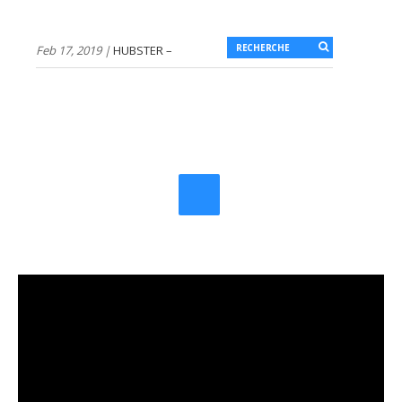
Feb 17, 2019 |
HUBSTER –
Born To Collaborate 🍺
Sep 12, 2017 |
PRAY FOR
SXM – SBH HURRICANE
IRMA 2K17 par Alexandre
Billard Feat. Nasree Diop
Mar 31, 2017 |
TGIF – Thank
God It’s Friday |
Enterrement de vie de
Garçon
Mar 21, 2017 |
Jesorsenville, le guide dont
vous ne pourrez bientôt
plus vous passer !
Mar 20, 2017 |
Kit de la
parfaite chanson pop avec
Saint Michel
Mar 17, 2017 |
TGIF – Thank