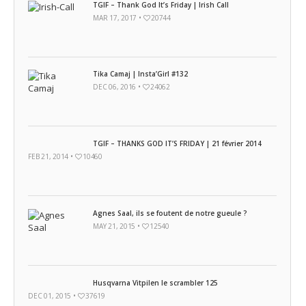
TGIF – Thank God It’s Friday | Irish Call
MAR 17, 2017 •
20744
Tika Camaj | Insta’Girl #132
DEC 06, 2016 •
24062
TGIF – THANKS GOD IT’S FRIDAY | 21 février 2014
FEB 21, 2014 •
10460
Agnes Saal, ils se foutent de notre gueule ?
MAY 21, 2015 •
12540
Husqvarna Vitpilen le scrambler 125
DEC 01, 2015 •
37619