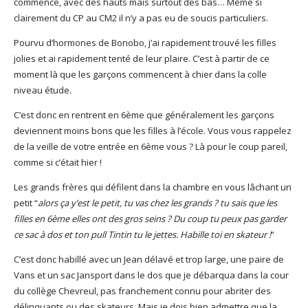
commencé, avec des hauts mais surtout des bas… Même si
clairement du CP au CM2 il n’y a pas eu de soucis particuliers.
Pourvu d’hormones de Bonobo, j’ai rapidement trouvé les filles
jolies et ai rapidement tenté de leur plaire. C’est à partir de ce
moment là que les garçons commencent à chier dans la colle
niveau étude.
C’est donc en rentrent en 6ème que généralement les garçons
deviennent moins bons que les filles à l’école. Vous vous rappelez
de la veille de votre entrée en 6ème vous ? Là pour le coup pareil,
comme si c’était hier !
Les grands frères qui défilent dans la chambre en vous lâchant un
petit “
alors ça y’est le petit, tu vas chez les grands ? tu sais que les
filles en 6ème elles ont des gros seins ? Du coup tu peux pas garder
ce sac à dos et ton pull Tintin tu le jettes. Habille toi en skateur !
”
C’est donc habillé avec un Jean délavé et trop large, une paire de
Vans et un sac Jansport dans le dos que je débarqua dans la cour
du collège Chevreul, pas franchement connu pour abriter des
délinquants ou des skateurs. Mais je dois bien admettre que la