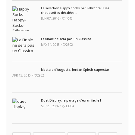
La sélection Happy Socks par l’effronté ! Des
chaussettes décalées...
JUN 07, 2016 •
4046
La finale ne sera pas un Classico
MAY 14, 2015 •
2802
Masters d’Augusta: Jordan Spieth superstar
APR 15, 2015 •
2932
Duet Display, le partage d’écran facile !
SEP 20, 2016 •
13764