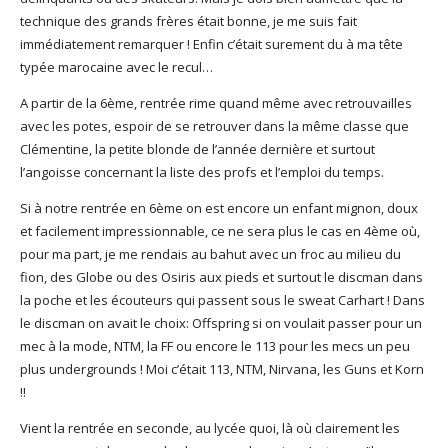
technique des grands frères était bonne, je me suis fait
immédiatement remarquer ! Enfin c’était surement du à ma tête
typée marocaine avec le recul…
A partir de la 6ème, rentrée rime quand même avec retrouvailles
avec les potes, espoir de se retrouver dans la même classe que
Clémentine, la petite blonde de l’année dernière et surtout
l’angoisse concernant la liste des profs et l’emploi du temps.
Si à notre rentrée en 6ème on est encore un enfant mignon, doux
et facilement impressionnable, ce ne sera plus le cas en 4ème où,
pour ma part, je me rendais au bahut avec un froc au milieu du
fion, des Globe ou des Osiris aux pieds et surtout le discman dans
la poche et les écouteurs qui passent sous le sweat Carhart ! Dans
le discman on avait le choix: Offspring si on voulait passer pour un
mec à la mode, NTM, la FF ou encore le 113 pour les mecs un peu
plus undergrounds ! Moi c’était 113, NTM, Nirvana, les Guns et Korn
!!
Vient la rentrée en seconde, au lycée quoi, là où clairement les