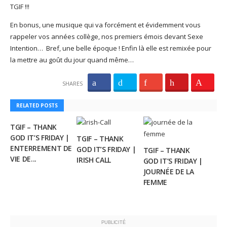
TGIF !!!
En bonus, une musique qui va forcément et évidemment vous
rappeler vos années collège, nos premiers émois devant Sexe
Intention… Bref, une belle époque ! Enfin là elle est remixée pour
la mettre au goût du jour quand même…
SHARES
RELATED POSTS
TGIF – THANK
GOD IT’S FRIDAY |
TGIF – THANK
ENTERREMENT DE
GOD IT’S FRIDAY |
TGIF – THANK
VIE DE...
IRISH CALL
GOD IT’S FRIDAY |
JOURNÉE DE LA
FEMME
PUBLICITÉ