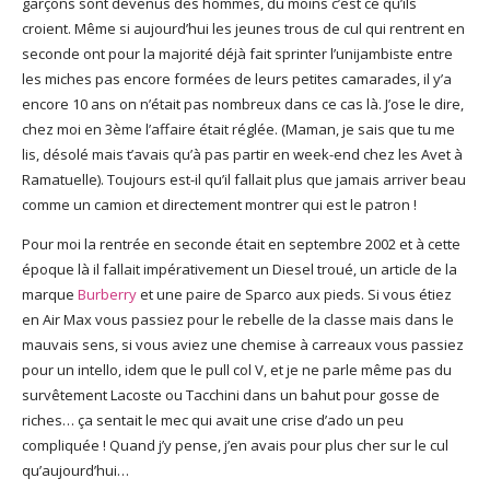
garçons sont devenus des hommes, du moins c’est ce qu’ils
croient. Même si aujourd’hui les jeunes trous de cul qui rentrent en
seconde ont pour la majorité déjà fait sprinter l’unijambiste entre
les miches pas encore formées de leurs petites camarades, il y’a
encore 10 ans on n’était pas nombreux dans ce cas là. J’ose le dire,
chez moi en 3ème l’affaire était réglée. (Maman, je sais que tu me
lis, désolé mais t’avais qu’à pas partir en week-end chez les Avet à
Ramatuelle). Toujours est-il qu’il fallait plus que jamais arriver beau
comme un camion et directement montrer qui est le patron !
Pour moi la rentrée en seconde était en septembre 2002 et à cette
époque là il fallait impérativement un Diesel troué, un article de la
marque
Burberry
et une paire de Sparco aux pieds. Si vous étiez
en Air Max vous passiez pour le rebelle de la classe mais dans le
mauvais sens, si vous aviez une chemise à carreaux vous passiez
pour un intello, idem que le pull col V, et je ne parle même pas du
survêtement Lacoste ou Tacchini dans un bahut pour gosse de
riches… ça sentait le mec qui avait une crise d’ado un peu
compliquée ! Quand j’y pense, j’en avais pour plus cher sur le cul
qu’aujourd’hui…