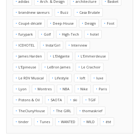
adidas
Arch. & Design
architecture
Basket
brandnew saveurs
Buzz
Casa Brutale
Coupé-décalé
Deep-House
Design
Foot
furypark
Golf
High-Tech
hotel
ICEHOTEL
Insta'Girl
Interview
James Harden
L'Elégante
L'Emmerdeuse
L'Epineuse
LeBron James
Le Crachoir
Le RDV Musical
Lifestyle
loft
luxe
Lyon
Montres
NBA
Nike
Paris
Pistons & Oil
SAOTA
ski
TGIF
TheClunyHouse
The GIRL
thomaskrief
tinder
Tunes
WANTED
WILD
été