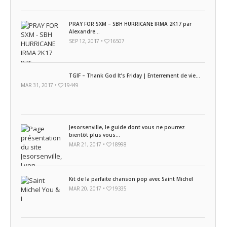
PRAY FOR SXM – SBH HURRICANE IRMA 2K17 par
Alexandre...
SEP 12, 2017 •
16507
TGIF – Thank God It’s Friday | Enterrement de vie...
MAR 31, 2017 •
19449
Jesorsenville, le guide dont vous ne pourrez
bientôt plus vous...
MAR 21, 2017 •
18998
Kit de la parfaite chanson pop avec Saint Michel
MAR 20, 2017 •
19335