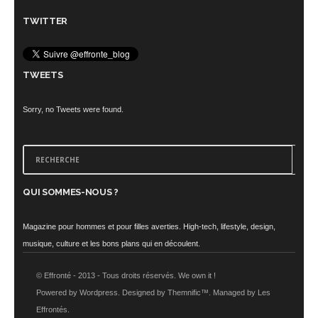
TWITTER
TWEETS
Sorry, no Tweets were found.
QUI SOMMES-NOUS ?
Magazine pour hommes et pour filles averties. High-tech, lifestyle, design,
musique, culture et les bons plans qui en découlent.
© Effronté - 2013 - Tous droits réservés. We own it !
Powered by Wordpress. Designed by Themnific™. Managed by Les
Effrontés.