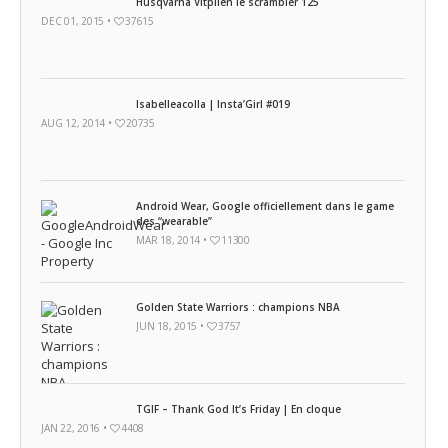
Husqvarna Vitpilen le scrambler 125
DEC 01, 2015 •
37615
Isabelleacolla | Insta’Girl #019
AUG 12, 2014 •
20735
Android Wear, Google officiellement dans le game
des “wearable”
MAR 18, 2014 •
11300
Golden State Warriors : champions NBA
JUN 18, 2015 •
3757
TGIF – Thank God It’s Friday | En cloque
JAN 22, 2016 •
4408