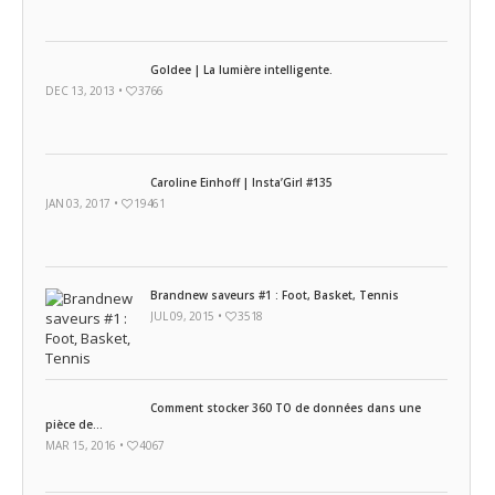
Goldee | La lumière intelligente.
DEC 13, 2013 •
3766
Caroline Einhoff | Insta’Girl #135
JAN 03, 2017 •
19461
Brandnew saveurs #1 : Foot, Basket, Tennis
JUL 09, 2015 •
3518
Comment stocker 360 TO de données dans une
pièce de...
MAR 15, 2016 •
4067