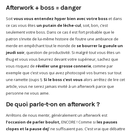
Afterwork + boss = danger
Soit
vous vous entendez hyper bien avec votre boss
et dans
ce cas vous êtes
un putain de lèche-cul
, soit, bon, c’est
seulement votre boss. Dans ce cas il est fort probable que le
patron s’invite de lui-même histoire de foutre une ambiance de
merde en empêchant tout le monde de
se bourrer la gueule un
jeudi soir
, question de productivité. Si malgré tout vous êtes un
thug et vous vous beurrez devant votre supérieur, sachez que
vous risquez de
révéler une grosse connerie
, comme par
exemple que c’est vous qui avez photocopié vos burnes sur tout
une ramette (oups !).
Si le boss c’est vous
alors arrêtez de lire cet
article, vous ne serez jamais invité à un afterwork parce que
personne ne vous aime.
De quoi parle-t-on en afterwork ?
Arrêtons de nous mentir, généralement un afterwork est
l’occasion de parler boulot,
ENCORE ! Comme si
les pauses
clopes et la pause dej’
ne suffisaient pas. C’est vrai que débattre