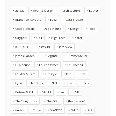
adidas
Arch. & Design
architecture
Basket
brandnew saveurs
Buzz
Casa Brutale
Coupé-décalé
Deep-House
Design
Foot
furypark
Golf
High-Tech
hotel
ICEHOTEL
Insta'Girl
Interview
James Harden
L'Elégante
L'Emmerdeuse
L'Epineuse
LeBron James
Le Crachoir
Le RDV Musical
Lifestyle
loft
luxe
Lyon
Montres
NBA
Nike
Paris
Pistons & Oil
SAOTA
ski
TGIF
TheClunyHouse
The GIRL
thomaskrief
tinder
Tunes
WANTED
WILD
été