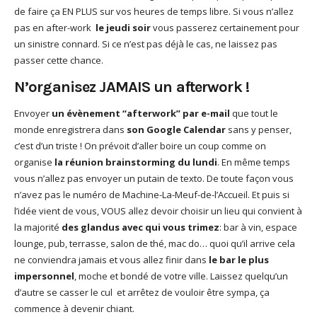
de faire ça EN PLUS sur vos heures de temps libre. Si vous n’allez
pas en after-work
le jeudi soir
vous passerez certainement pour
un sinistre connard. Si ce n’est pas déjà le cas, ne laissez pas
passer cette chance.
N’organisez JAMAIS un afterwork !
Envoyer
un évènement “afterwork” par e-mail
que tout le
monde enregistrera dans
son Google Calendar
sans y penser,
c’est d’un triste ! On prévoit d’aller boire un coup comme on
organise
la réunion brainstorming du lundi
. En même temps
vous n’allez pas envoyer un putain de texto. De toute façon vous
n’avez pas le numéro de Machine-La-Meuf-de-l’Accueil. Et puis si
l’idée vient de vous, VOUS allez devoir choisir un lieu qui convient à
la majorité
des glandus avec qui vous trimez
: bar à vin, espace
lounge, pub, terrasse, salon de thé, mac do… quoi qu’il arrive cela
ne conviendra jamais et vous allez finir dans
le bar le plus
impersonnel
, moche et bondé de votre ville. Laissez quelqu’un
d’autre se casser le cul et arrêtez de vouloir être sympa, ça
commence à devenir chiant.