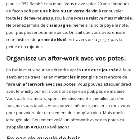
plan. Le B52 flambé c’est mort ! Vous n’avez plus 20 ans ! Attaquez
de façon soft par
une bière ou un verre de vin
à renouveler
toute les demie-heures jusqu’à une ivresse relative mais maîtrisée.
Ne prenez jamais de
champagne
, même si la boite paye la note,
pour pas passer pour une pince. On sait que vous avez encore
cette histoire de
prime de Noël
en travers de la gorge, pas la
peine d’en rajouter.
Organisez un after-work avec vos potes.
En fait le mieux pour se détendre après
une dure journée
à faire
semblant de travailler en mattant
les insta’girls
c’est encore de
faire
un afterwork avec ses potes
. Vous pouvez attaquer direct
avec le whisky pur et ils vous ont déjà vu à poil, pas de malaise.
Vous parlerez meufs, sport, investissement immobilier, on s’en
fout, mais pas boulot. Vous pouvez même organiser ça chez vous
pour pouvoir rouler directement du canap’ au pieu. Mais quelle
idée géniale ! Seulement voilà, un afterwork avec des potes ça
s’appelle
un APERO
! Révélation !
En cas de gueule de bois.