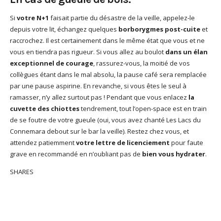
Si
votre N+1
faisait partie du désastre de la veille, appelez-le
depuis votre lit, échangez quelques
borborygmes post-cuite
et
raccrochez. Il est certainement dans le même état que vous et ne
vous en tiendra pas rigueur. Si vous allez au boulot
dans un élan
exceptionnel de courage
, rassurez-vous, la moitié de vos
collègues étant dans le mal absolu, la pause café sera remplacée
par une pause aspirine. En revanche, si vous êtes le seul à
ramasser, n’y allez surtout pas ! Pendant que vous enlacez
la
cuvette des chiottes
tendrement, tout l’open-space est en train
de se foutre de votre gueule (oui, vous avez chanté Les Lacs du
Connemara debout sur le bar la veille). Restez chez vous, et
attendez patiemment
votre lettre de licenciement
pour faute
grave en recommandé en n’oubliant pas de
bien vous hydrater
.
SHARES