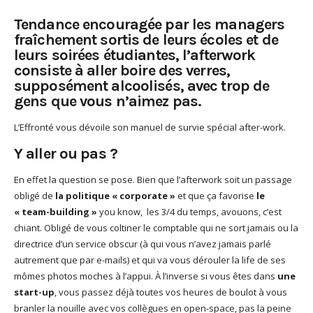
God It’s Friday | Irish Call
Tendance encouragée par les managers
Mar 16, 2017 |
Joyeux
fraîchement sortis de leurs écoles et de
anniversaire Lara Croft !
leurs soirées étudiantes, l’afterwork
Mar 10, 2017 |
TGIF – Thank
consiste à aller boire des verres,
God It’s Friday | Journée de
supposément alcoolisés, avec trop de
la Femme
gens que vous n’aimez pas.
Mar 06, 2017 |
No Money
L’Effronté vous dévoile son manuel de survie spécial after-work.
Kids s’offre un clip très
esthétique pour leur
Y aller ou pas ?
nouveau single
Mar 02, 2017 |
Sacré nom
En effet la question se pose. Bien que l’afterwork soit un passage
d’une pipe !
obligé de
la politique « corporate »
et que ça favorise
le
« team-building »
you know, les 3/4 du temps, avouons, c’est
chiant. Obligé de vous coltiner le comptable qui ne sort jamais ou la
directrice d’un service obscur (à qui vous n’avez jamais parlé
autrement que par e-mails) et qui va vous dérouler la life de ses
mômes photos moches à l’appui. À l’inverse si vous êtes dans
une
start-up
, vous passez déjà toutes vos heures de boulot à vous
branler la nouille avec vos collègues en open-space, pas la peine