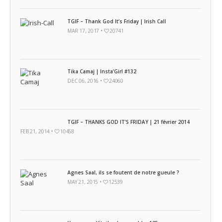
TGIF – Thank God It’s Friday | Irish Call
MAR 17, 2017 •
20741
Tika Camaj | Insta’Girl #132
DEC 06, 2016 •
24060
TGIF – THANKS GOD IT’S FRIDAY | 21 février 2014
FEB 21, 2014 •
10458
Agnes Saal, ils se foutent de notre gueule ?
MAY 21, 2015 •
12539