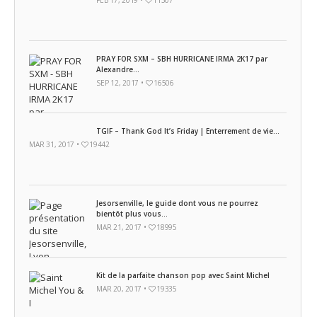
FEB 17, 2019 •
11307
PRAY FOR SXM – SBH HURRICANE IRMA 2K17 par
Alexandre...
SEP 12, 2017 •
16506
TGIF – Thank God It’s Friday | Enterrement de vie...
MAR 31, 2017 •
19442
Jesorsenville, le guide dont vous ne pourrez
bientôt plus vous...
MAR 21, 2017 •
18995
Kit de la parfaite chanson pop avec Saint Michel
MAR 20, 2017 •
19335