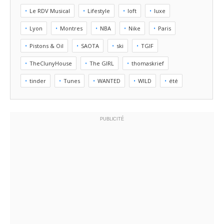
Le RDV Musical
Lifestyle
loft
luxe
Lyon
Montres
NBA
Nike
Paris
Pistons & Oil
SAOTA
ski
TGIF
TheClunyHouse
The GIRL
thomaskrief
tinder
Tunes
WANTED
WILD
été
PUBLICITÉ