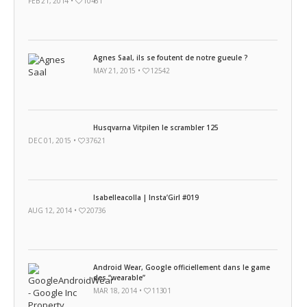
FEB 21, 2014 •
10461
Agnes Saal, ils se foutent de notre gueule ?
MAY 21, 2015 •
12542
Husqvarna Vitpilen le scrambler 125
DEC 01, 2015 •
37621
Isabelleacolla | Insta’Girl #019
AUG 12, 2014 •
20736
Android Wear, Google officiellement dans le game
des “wearable”
MAR 18, 2014 •
11301