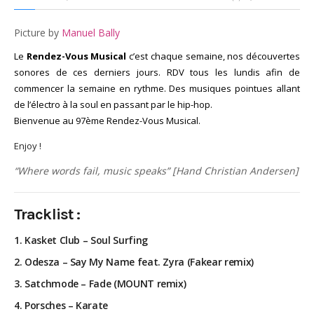
God It’s Friday | Irish Call
Mar 16, 2017 |
Joyeux
Picture by
Manuel Bally
anniversaire Lara Croft !
Le
Rendez-Vous Musical
c’est chaque semaine, nos découvertes
Mar 10, 2017 |
TGIF – Thank
sonores de ces derniers jours.
RDV tous les lundis afin de
God It’s Friday | Journée de
commencer la semaine en rythme.
Des musiques pointues allant
la Femme
de l’électro à la soul en passant par le hip-hop.
Mar 06, 2017 |
No Money
Bienvenue au 97ème Rendez-Vous Musical.
Kids s’offre un clip très
esthétique pour leur
Enjoy !
nouveau single
“Where words fail, music speaks” [Hand Christian Andersen]
Mar 02, 2017 |
Sacré nom
d’une pipe !
Tracklist :
1. Kasket Club – Soul Surfing
2. Odesza – Say My Name feat. Zyra (Fakear remix)
3. Satchmode – Fade (MOUNT remix)
4. Porsches – Karate