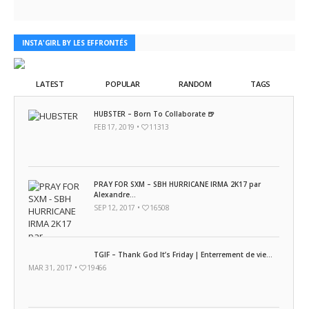
INSTA'GIRL BY LES EFFRONTÉS
LATEST
POPULAR
RANDOM
TAGS
HUBSTER – Born To Collaborate 🍺
FEB 17, 2019 •
11313
PRAY FOR SXM – SBH HURRICANE IRMA 2K17 par
Alexandre...
SEP 12, 2017 •
16508
TGIF – Thank God It’s Friday | Enterrement de vie...
MAR 31, 2017 •
19466