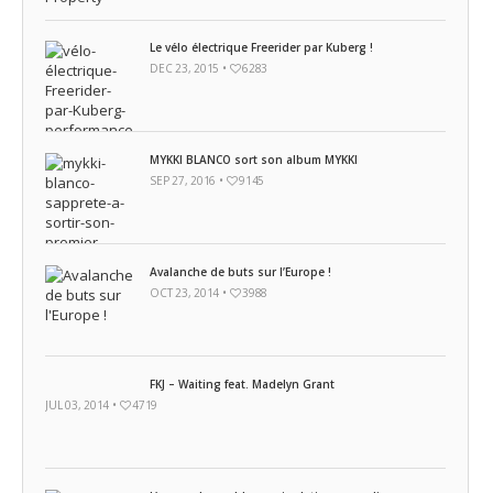
Le vélo électrique Freerider par Kuberg !
DEC 23, 2015 •
6283
MYKKI BLANCO sort son album MYKKI
SEP 27, 2016 •
9145
Avalanche de buts sur l’Europe !
OCT 23, 2014 •
3988
FKJ – Waiting feat. Madelyn Grant
JUL 03, 2014 •
4719