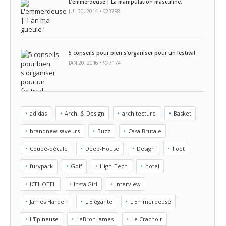
L’emmerdeuse | La manipulation masculine.
JUL 30, 2014 •
3798
5 conseils pour bien s’organiser pour un festival
JAN 20, 2016 •
7174
adidas
Arch. & Design
architecture
Basket
brandnew saveurs
Buzz
Casa Brutale
Coupé-décalé
Deep-House
Design
Foot
furypark
Golf
High-Tech
hotel
ICEHOTEL
Insta'Girl
Interview
James Harden
L'Elégante
L'Emmerdeuse
L'Epineuse
LeBron James
Le Crachoir