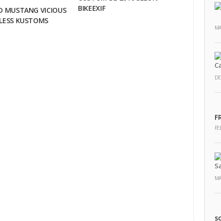
BIKEEXIF
D MUSTANG VICIOUS
ELESS KUSTOMS
MA
DE
F
FE
MA
s