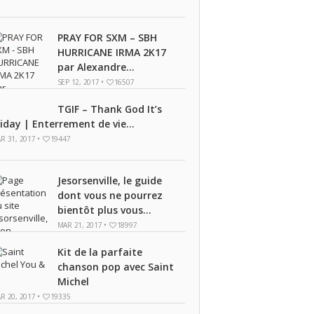
PRAY FOR SXM – SBH
HURRICANE IRMA 2K17
par Alexandre...
SEP 12, 2017 •
16507
TGIF – Thank God It’s
riday | Enterrement de vie...
R 31, 2017 •
19447
Jesorsenville, le guide
dont vous ne pourrez
bientôt plus vous...
MAR 21, 2017 •
18997
Kit de la parfaite
chanson pop avec Saint
Michel
R 20, 2017 •
19335