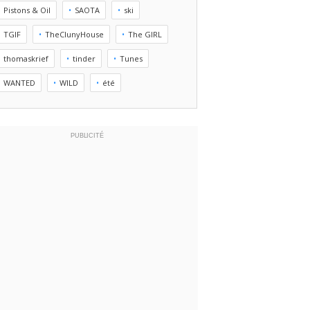
Pistons & Oil
SAOTA
ski
TGIF
TheClunyHouse
The GIRL
thomaskrief
tinder
Tunes
WANTED
WILD
été
PUBLICITÉ