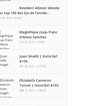
Resident Advisor dévoile
on top 100 des DJs de l’année...
C 09, 2014 •
3223
Magnifique coup-franc
d’Alexis Sanchez
OCT 22, 2015 •
3189
Joan Smalls | Insta’Girl
#134
DEC 20, 2016 •
17526
Elizabeth Cameron
Turner | Insta’Girl #103
MAR 15, 2016 •
30525