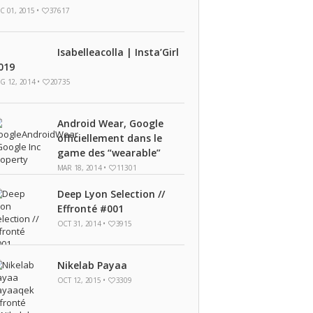
C 01, 2015 •
37617
Isabelleacolla | Insta’Girl
019
G 12, 2014 •
20735
Android Wear, Google
officiellement dans le
game des “wearable”
MAR 18, 2014 •
11301
Deep Lyon Selection //
Effronté #001
OCT 31, 2014 •
3915
Nikelab Payaa
OCT 12, 2015 •
3309