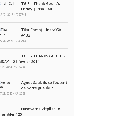
TGIF – Thank God It’s
Friday | Irish Call
R 17, 2017 •
20743
Tika Camaj | Insta’Girl
#132
C 06, 2016 •
24062
TGIF – THANKS GOD IT’S
RIDAY | 21 février 2014
B 21, 2014 •
10460
Agnes Saal, ils se foutent
de notre gueule ?
Y 21, 2015 •
12539
Husqvarna Vitpilen le
crambler 125