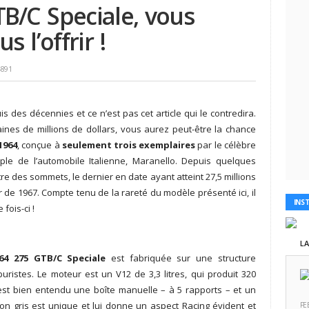
TB/C Speciale, vous
 l’offrir !
4891
s des décennies et ce n’est pas cet article qui le contredira.
aines de millions de dollars, vous aurez peut-être la chance
1964
, conçue à
seulement
trois
exemplaires
par le célèbre
mple de l’automobile Italienne, Maranello. Depuis quelques
re des sommets, le dernier en date ayant atteint 27,5 millions
 de 1967. Compte tenu de la rareté du modèle présenté ici, il
INS
fois-ci !
L
964 275 GTB/C Speciale
est fabriquée sur une structure
uristes. Le moteur est un V12 de 3,3 litres, qui produit 320
est bien entendu une boîte manuelle – à 5 rapports – et un
ton gris est unique et lui donne un aspect Racing évident et
FE