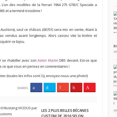
. L’un des modèles de la Ferrari 1964 275 GTB/C Speciale a
65 et a terminé troisième !
Auctions
), seul ce châssis (06701) sera mis en vente, étant à
as vendus avant longtemps. Alors cassez vite la tirelire et
cquérir ce bijou.
F
MA
 se rhabiller avec son
Aston Martin
DB5 devant. Est-ce que
ous ce que vous en pensez en commentaires !
eter (toutes les infos sont
là
), envoyez-nous une photo!)
SHARES
LES 2 PLUS BELLES BÉCANES
MA
CUSTOM DE 2016 SELON