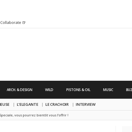
Collaborate 🍺
H HURRICANE IRMA 2K17 par Alexandre
’s Friday | Enterrement de vie de Garçon
uide dont vous ne pourrez bientôt plus vous
chanson pop avec Saint Michel
s Friday | Irish Call
 Lara Croft !
’s Friday | Journée de la Femme
ARCH. & DESIGN
WILD
PISTONS & OIL
MUSIC
BU
re un clip très esthétique pour leur
pe !
NEUSE
L’ELEGANTE
LE CRACHOIR
INTERVIEW
peciale, vous pourrez bientôt vous l’offrir !