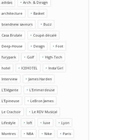
adidas
Arch. & Design
architecture
Basket
brandnew saveurs
Buzz
Casa Brutale
Coupé-décalé
Deep-House
Design
Foot
furypark
Golf
High-Tech
hotel
ICEHOTEL
Insta'Girl
Interview
James Harden
L'Elégante
L'Emmerdeuse
L'Epineuse
LeBron James
Le Crachoir
Le RDV Musical
Lifestyle
loft
luxe
Lyon
Montres
NBA
Nike
Paris