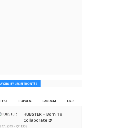
TA'GIRL BY LES EFFRONTÉS
ATEST
POPULAR
RANDOM
TAGS
HUBSTER – Born To
Collaborate 🍺
B 17, 2019 •
11308