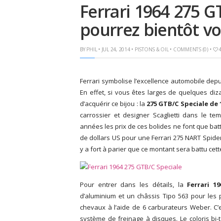
Ferrari 1964 275 G
pourrez bientôt vous
BY
PHIL
• JUL 24, 2014 •
PISTONS & OIL
•
COMMENTS (0)
•
Ferrari symbolise l’excellence automobile depui
En effet, si vous êtes larges de quelques diz
d’acquérir ce bijou : la
275 GTB/C Speciale de 
carrossier et designer Scaglietti dans le te
années les prix de ces bolides ne font que batt
de dollars US pour une Ferrari 275 NART Spider
y a fort à parier que ce montant sera battu cette 
Pour entrer dans les détails, la
Ferrari 1
d’aluminium et un châssis Tipo 563 pour les p
chevaux à l’aide de 6 carburateurs Weber. C’
système de freinage à disques. Le coloris bi-