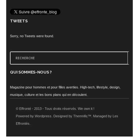
TWEETS
Sorry, no Tweets were found.
QUI SOMMES-NOUS ?
Magazine pour hommes et pour filles averties. High-tech, lifestyle, design,
musique, culture et les bons plans qui en découlent.
© Effronté - 2013 - Tous droits réservés. We own it !
Powered by Wordpress. Designed by Themnific™. Managed by Les
Effrontés.