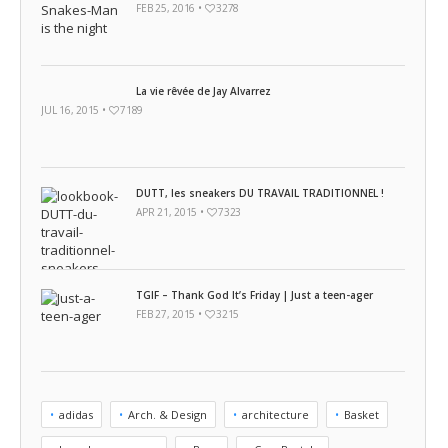
FEB 25, 2016 •
3278
La vie rêvée de Jay Alvarrez
JUL 16, 2015 •
7189
DUTT, les sneakers DU TRAVAIL TRADITIONNEL !
APR 21, 2015 •
7323
TGIF – Thank God It’s Friday | Just a teen-ager
FEB 27, 2015 •
3215
adidas
Arch. & Design
architecture
Basket