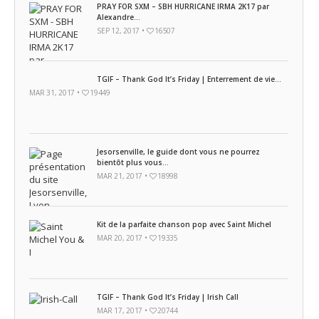
PRAY FOR SXM – SBH HURRICANE IRMA 2K17 par
Alexandre...
SEP 12, 2017 •
16507
TGIF – Thank God It’s Friday | Enterrement de vie...
MAR 31, 2017 •
19449
Jesorsenville, le guide dont vous ne pourrez
bientôt plus vous...
MAR 21, 2017 •
18998
Kit de la parfaite chanson pop avec Saint Michel
MAR 20, 2017 •
19335
TGIF – Thank God It’s Friday | Irish Call
MAR 17, 2017 •
20744