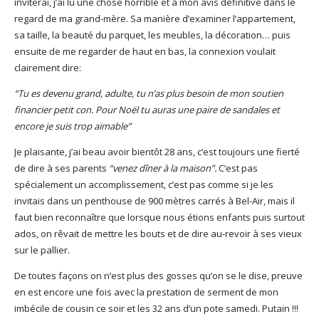
inviterai, j’ai lu une chose horrible et à mon avis définitive dans le
regard de ma grand-mère. Sa manière d’examiner l’appartement,
sa taille, la beauté du parquet, les meubles, la décoration… puis
ensuite de me regarder de haut en bas, la connexion voulait
clairement dire:
“Tu es devenu grand, adulte, tu n’as plus besoin de mon soutien
financier petit con. Pour Noël tu auras une paire de sandales et
encore je suis trop aimable”
Je plaisante, j’ai beau avoir bientôt 28 ans, c’est toujours une fierté
de dire à ses parents
“venez dîner à la maison”.
C’est pas
spécialement un accomplissement, c’est pas comme si je les
invitais dans un penthouse de 900 mètres carrés à Bel-Air, mais il
faut bien reconnaître que lorsque nous étions enfants puis surtout
ados, on rêvait de mettre les bouts et de dire au-revoir à ses vieux
sur le pallier.
De toutes façons on n’est plus des gosses qu’on se le dise, preuve
en est encore une fois avec la prestation de serment de mon
imbécile de cousin ce soir et les 32 ans d’un pote samedi. Putain !!!