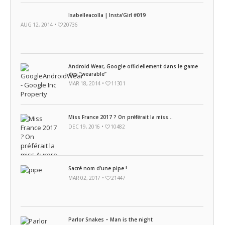
Isabelleacolla | Insta’Girl #019
AUG 12, 2014 •
20736
Android Wear, Google officiellement dans le game
des “wearable”
MAR 18, 2014 •
11301
Miss France 2017 ? On préférait la miss…
DEC 19, 2016 •
10482
Sacré nom d’une pipe !
MAR 02, 2017 •
21447
Parlor Snakes – Man is the night