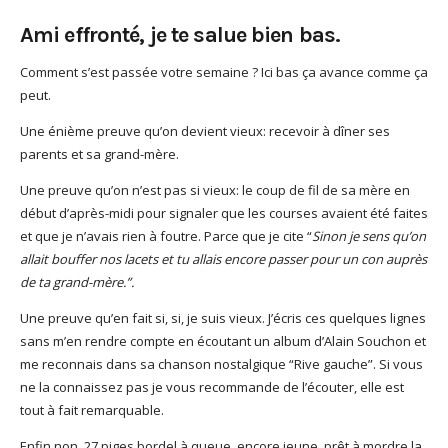
God It’s Friday | Irish Call
Ami effronté, je te salue bien bas.
Mar 16, 2017 |
Joyeux
anniversaire Lara Croft !
Comment s’est passée votre semaine ? Ici bas ça avance comme ça
Mar 10, 2017 |
TGIF – Thank
peut.
God It’s Friday | Journée de
Une énième preuve qu’on devient vieux: recevoir à dîner ses
la Femme
parents et sa grand-mère.
Mar 06, 2017 |
No Money
Kids s’offre un clip très
Une preuve qu’on n’est pas si vieux: le coup de fil de sa mère en
esthétique pour leur
début d’après-midi pour signaler que les courses avaient été faites
nouveau single
et que je n’avais rien à foutre. Parce que je cite “
Sinon je sens qu’on
Mar 02, 2017 |
Sacré nom
allait bouffer nos lacets et tu allais encore passer pour un con auprès
d’une pipe !
de ta grand-mère.”.
Une preuve qu’en fait si, si, je suis vieux. J’écris ces quelques lignes
sans m’en rendre compte en écoutant un album d’Alain Souchon et
me reconnais dans sa chanson nostalgique “Rive gauche”. Si vous
ne la connaissez pas je vous recommande de l’écouter, elle est
tout à fait remarquable.
Enfin non, 27 piges bordel à queue, encore jeune, prêt à mordre la