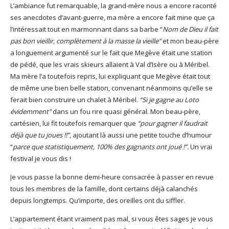
L’ambiance fut remarquable, la grand-mère nous a encore raconté
ses anecdotes d’avant-guerre, ma mère a encore fait mine que ça
l’intéressait tout en marmonnant dans sa barbe “
Nom de Dieu il fait
pas bon vieillir, complètement à la masse la vieille”
et mon beau-père
a longuement argumenté sur le fait que Megève était une station
de pédé, que les vrais skieurs allaient à Val d’Isère ou à Méribel.
Ma mère l’a toutefois repris, lui expliquant que Megève était tout
de même une bien belle station, convenant néanmoins qu’elle se
ferait bien construire un chalet à Méribel.
“Si je gagne au Loto
évidemment”
dans un fou rire quasi général. Mon beau-père,
cartésien, lui fit toutefois remarquer que
“pour gagner il faudrait
déjà que tu joues !!”
, ajoutant là aussi une petite touche d’humour
“
parce que statistiquement, 100% des gagnants ont joué !”.
Un vrai
festival je vous dis !
Je vous passe la bonne demi-heure consacrée à passer en revue
tous les membres de la famille, dont certains déjà calanchés
depuis longtemps. Qu’importe, des oreilles ont du siffler.
L’appartement étant vraiment pas mal, si vous êtes sages je vous