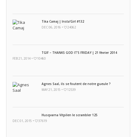
Tika Camaj | Insta’Girl #132
DEC 06, 2016 •
24062
TGIF – THANKS GOD IT’S FRIDAY | 21 février 2014
FEB 21, 2014 •
10460
Agnes Saal, ils se foutent de notre gueule ?
MAY 21, 2015 •
12539
Husqvarna Vitpilen le scrambler 125
DEC 01, 2015 •
37619