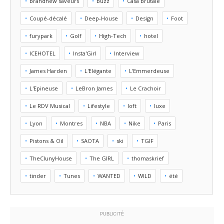
brandnew saveurs
Buzz
Casa Brutale
Coupé-décalé
Deep-House
Design
Foot
furypark
Golf
High-Tech
hotel
ICEHOTEL
Insta'Girl
Interview
James Harden
L'Elégante
L'Emmerdeuse
L'Epineuse
LeBron James
Le Crachoir
Le RDV Musical
Lifestyle
loft
luxe
Lyon
Montres
NBA
Nike
Paris
Pistons & Oil
SAOTA
ski
TGIF
TheClunyHouse
The GIRL
thomaskrief
tinder
Tunes
WANTED
WILD
été
PUBLICITÉ