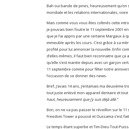
Bah oui bande de pines, heureusement qu’on s’
mondiale et les relations internationales, voire 
Mais comme vous vous êtes coltinés cette intro
je pouvais bien foutre le 11 septembre 2001 en
que je l’ai appris par une certaine Margaux à qu
immeuble après les cours. C’est grâce à sa mère 
profité pour lui annoncer la nouvelle. Enfin com
d’elles-mêmes, il faut bien reconnaitre que ça 
qu’elle s’est mariée depuis avec un garçon c
11 septembre comme pour fêter notre anniversa
l’occasion de se donner des news.
Bref, j’avais 14 ans, j’entamais ma deuxième tro
tout juste enlevé mon appareil dentaire et tout c
haut, heureusement que j’y suis déjà allé.”
Bon, on ne va pas passer le réveillon sur le 11 
Freedom Tower a poussé et Oussama s’est fait b
Le temps étant superbe et Tim-Dieu-Tout-Puissa