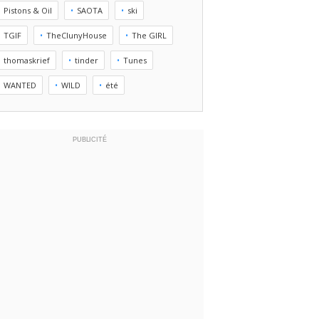
Pistons & Oil
SAOTA
ski
TGIF
TheClunyHouse
The GIRL
thomaskrief
tinder
Tunes
WANTED
WILD
été
PUBLICITÉ