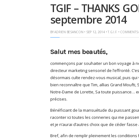
TGIF – THANKS GOD
septembre 2014
BY
ADRIEN BESANCON
• SEP 12, 2014 •
T.G.I.F.
•
COMMENTS (
Salut mes beautés,
commençons par souhaiter un bon voyage à notr
directeur marketing sensoriel de l’effronté. C’e
désormais culte rendez-vous musical, puis qui vou
bien reconnaître que Tim, allias Grand Moufti, 
Notre-Dame de Lorette, Sa toute puissance… enf
précises.
Bénéficiant de la mansuétude du puissant gouro
raconter ici toutes les conneries qui me passen
et je n’aurai d’autres choix que de céder fasse à
Bref, afin de remplir pleinement les conditions f