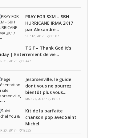
PRAY FOR SXM – SBH
HURRICANE IRMA 2K17
par Alexandre...
SEP 12, 2017 •
16507
TGIF – Thank God It’s
riday | Enterrement de vie...
R 31, 2017 •
19447
Jesorsenville, le guide
dont vous ne pourrez
bientôt plus vous...
MAR 21, 2017 •
18997
Kit de la parfaite
chanson pop avec Saint
Michel
R 20, 2017 •
19335