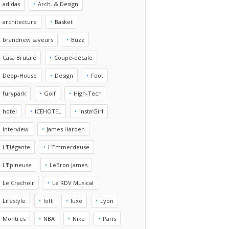
adidas
Arch. & Design
architecture
Basket
brandnew saveurs
Buzz
Casa Brutale
Coupé-décalé
Deep-House
Design
Foot
furypark
Golf
High-Tech
hotel
ICEHOTEL
Insta'Girl
Interview
James Harden
L'Elégante
L'Emmerdeuse
L'Epineuse
LeBron James
Le Crachoir
Le RDV Musical
Lifestyle
loft
luxe
Lyon
Montres
NBA
Nike
Paris