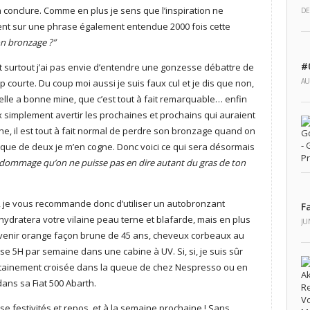
à conclure. Comme en plus je sens que l’inspiration ne
DE
cent sur une phrase également entendue 2000 fois cette
on bronzage ?”
#
 et surtout j’ai pas envie d’entendre une gonzesse débattre de
AU
 courte. Du coup moi aussi je suis faux cul et je dis que non,
’elle a bonne mine, que c’est tout à fait remarquable… enfin
x simplement avertir les prochaines et prochains qui auraient
ne, il est tout à fait normal de perdre son bronzage quand on
 que de deux je m’en cogne. Donc voici ce qui sera désormais
 dommage qu’on ne puisse pas en dire autant du gras de ton
rd, je vous recommande donc d’utiliser un autobronzant
F
hydratera votre vilaine peau terne et blafarde, mais en plus
JU
venir orange façon brune de 45 ans, cheveux corbeaux au
se 5H par semaine dans une cabine à UV. Si, si, je suis sûr
tainement croisée dans la queue de chez Nespresso ou en
dans sa Fiat 500 Abarth.
 festivités et repos, et à la semaine prochaine ! Sans