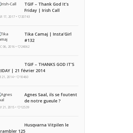
TGIF – Thank God It’s
Friday | Irish Call
R 17, 2017 •
20743
Tika Camaj | Insta’Girl
#132
C 06, 2016 •
24062
TGIF – THANKS GOD IT’S
RIDAY | 21 février 2014
B 21, 2014 •
10460
Agnes Saal, ils se foutent
de notre gueule ?
Y 21, 2015 •
12539
Husqvarna Vitpilen le
crambler 125