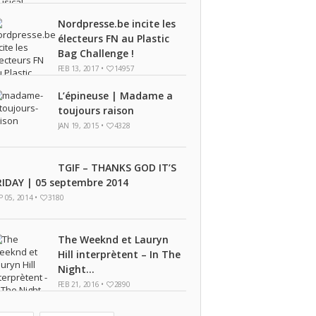
Nordpresse.be incite les
électeurs FN au Plastic
Bag Challenge !
FEB 13, 2017 •
14957
L’épineuse | Madame a
toujours raison
JAN 19, 2015 •
4328
TGIF – THANKS GOD IT’S
RIDAY | 05 septembre 2014
P 05, 2014 •
3180
The Weeknd et Lauryn
Hill interprètent – In The
Night...
FEB 21, 2016 •
2890