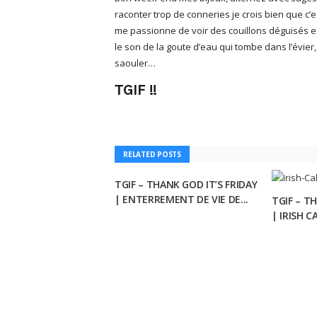
raconter trop de conneries je crois bien que c
me passionne de voir des couillons déguisés en 
le son de la goute d’eau qui tombe dans l’évier
saouler…
TGIF !!
RELATED POSTS
TGIF – THANK GOD IT’S FRIDAY
| ENTERREMENT DE VIE DE...
TGIF – T
| IRISH C