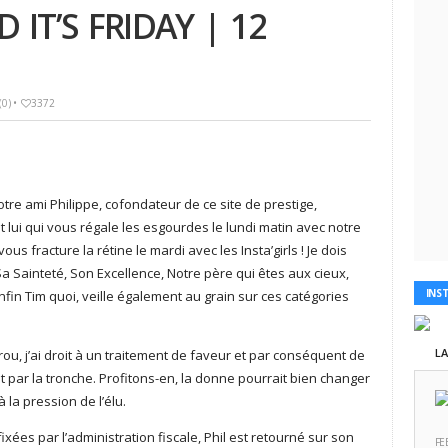
 IT’S FRIDAY | 12
0)
•
3372
e ami Philippe, cofondateur de ce site de prestige,
st lui qui vous régale les esgourdes le lundi matin avec notre
s fracture la rétine le mardi avec les Insta’girls ! Je dois
Sa Sainteté, Son Excellence, Notre père qui êtes aux cieux,
INS
in Tim quoi, veille également au grain sur ces catégories
L
u, j’ai droit à un traitement de faveur et par conséquent de
t par la tronche. Profitons-en, la donne pourrait bien changer
 la pression de l’élu.
ixées par l’administration fiscale, Phil est retourné sur son
FE