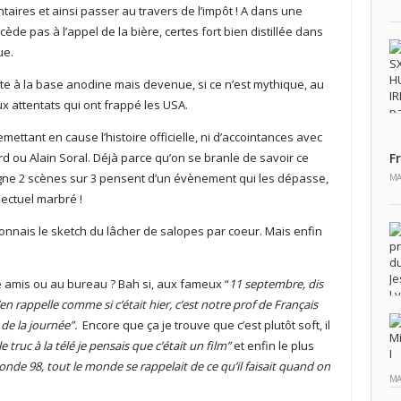
taires et ainsi passer au travers de l’impôt ! A dans une
ède pas à l’appel de la bière, certes fort bien distillée dans
ue.
te à la base anodine mais devenue, si ce n’est mythique, au
x attentats qui ont frappé les USA.
ettant en cause l’histoire officielle, ni d’accointances avec
rd ou Alain Soral. Déjà parce qu’on se branle de savoir ce
F
ugne 2 scènes sur 3 pensent d’un évènement qui les dépasse,
MA
llectuel marbré !
connais le sketch du lâcher de salopes par coeur. Mais enfin
re amis ou au bureau ? Bah si, aux fameux “
11 septembre, dis
’en rappelle comme si c’était hier, c’est notre prof de Français
s de la journée”.
Encore que ça je trouve que c’est plutôt soft, il
le truc à la télé je pensais que c’était un film”
et enfin le plus
nde 98, tout le monde se rappelait de ce qu’il faisait quand on
MA