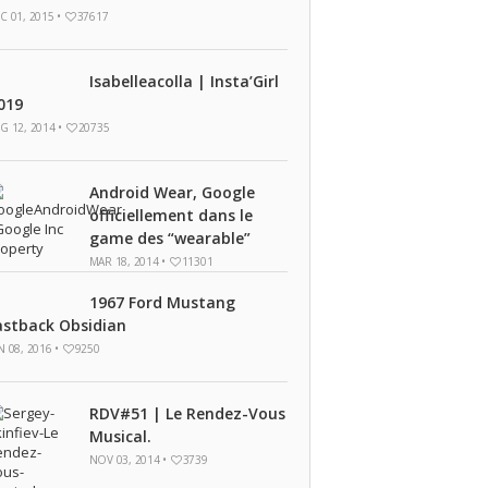
C 01, 2015 •
37617
Isabelleacolla | Insta’Girl
019
G 12, 2014 •
20735
Android Wear, Google
officiellement dans le
game des “wearable”
MAR 18, 2014 •
11301
1967 Ford Mustang
astback Obsidian
N 08, 2016 •
9250
RDV#51 | Le Rendez-Vous
Musical.
NOV 03, 2014 •
3739