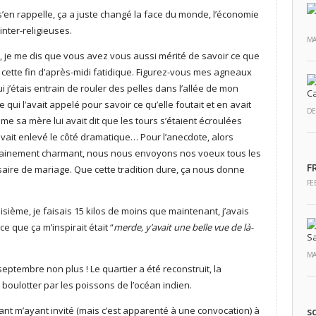
en rappelle, ça a juste changé la face du monde, l’économie
inter-religieuses.
MA
, je me dis que vous avez vous aussi mérité de savoir ce que
 cette fin d’après-midi fatidique. Figurez-vous mes agneaux
i j’étais entrain de rouler des pelles dans l’allée de mon
qui l’avait appelé pour savoir ce qu’elle foutait et en avait
DE
me sa mère lui avait dit que les tours s’étaient écroulées
avait enlevé le côté dramatique… Pour l’anecdote, alors
ertainement charmant, nous nous envoyons nos voeux tous les
F
ire de mariage. Que cette tradition dure, ça nous donne
FE
isième, je faisais 15 kilos de moins que maintenant, j’avais
e que ça m’inspirait était “
merde, y’avait une belle vue de là-
MA
septembre non plus ! Le quartier a été reconstruit, la
oulotter par les poissons de l’océan indien.
nt m’ayant invité (mais c’est apparenté à une convocation) à
s