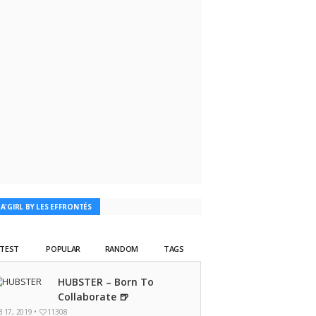
TA'GIRL BY LES EFFRONTÉS
ATEST
POPULAR
RANDOM
TAGS
HUBSTER – Born To
Collaborate 🍺
B 17, 2019 •
11308