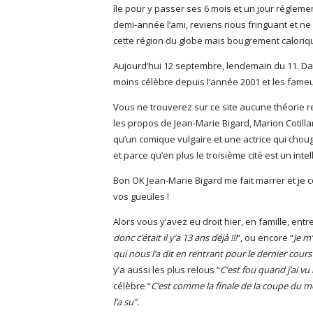
île pour y passer ses 6 mois et un jour réglemen
demi-année l’ami, reviens nous fringuant et ne c
cette région du globe mais bougrement caloriq
Aujourd’hui 12 septembre, lendemain du 11. Da
moins célèbre depuis l’année 2001 et les fameu
Vous ne trouverez sur ce site aucune théorie rem
les propos de Jean-Marie Bigard, Marion Cotilla
qu’un comique vulgaire et une actrice qui cho
et parce qu’en plus le troisième cité est un inte
Bon OK Jean-Marie Bigard me fait marrer et je 
vos gueules !
Alors vous y’avez eu droit hier, en famille, ent
donc c’était il y’a 13 ans déjà !!!
“, ou encore “
Je m
qui nous l’a dit en rentrant pour le dernier cour
y’a aussi les plus relous “
C’est fou quand j’ai vu 
célèbre “
C’est comme la finale de la coupe du mo
l’a su”.