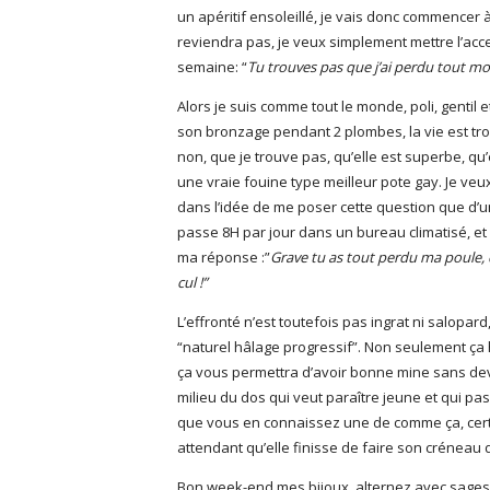
un apéritif ensoleillé, je vais donc commencer 
reviendra pas, je veux simplement mettre l’ac
semaine: “
Tu trouves pas que j’ai perdu tout m
Alors je suis comme tout le monde, poli, gentil
son bronzage pendant 2 plombes, la vie est trop
non, que je trouve pas, qu’elle est superbe, qu
une vraie fouine type meilleur pote gay. Je veu
dans l’idée de me poser cette question que d’u
passe 8H par jour dans un bureau climatisé, et
ma réponse :”
Grave tu as tout perdu ma poule,
cul !”
L’effronté n’est toutefois pas ingrat ni salopa
“naturel hâlage progressif”. Non seulement ça 
ça vous permettra d’avoir bonne mine sans de
milieu du dos qui veut paraître jeune et qui pas
que vous en connaissez une de comme ça, cer
attendant qu’elle finisse de faire son créneau 
Bon week-end mes bijoux, alternez avec sagesse