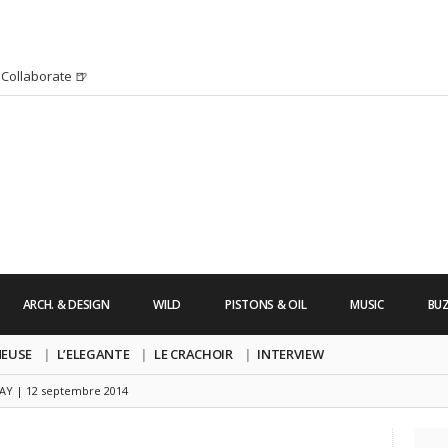
Collaborate 🍺
H HURRICANE IRMA 2K17 par Alexandre
’s Friday | Enterrement de vie de Garçon
uide dont vous ne pourrez bientôt plus vous
chanson pop avec Saint Michel
s Friday | Irish Call
 Lara Croft !
’s Friday | Journée de la Femme
ARCH. & DESIGN
WILD
PISTONS & OIL
MUSIC
BU
re un clip très esthétique pour leur
pe !
NEUSE
L’ELEGANTE
LE CRACHOIR
INTERVIEW
AY | 12 septembre 2014