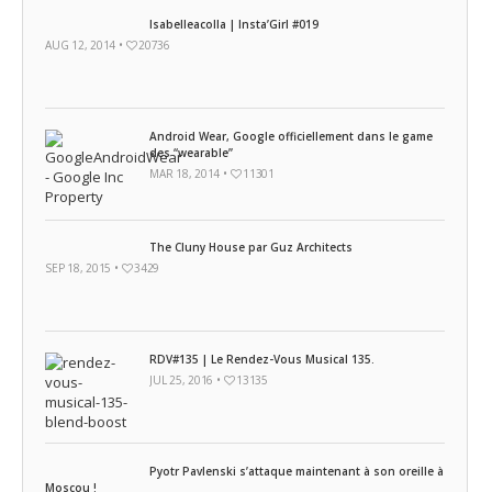
Isabelleacolla | Insta’Girl #019
AUG 12, 2014 •
20736
Android Wear, Google officiellement dans le game
des “wearable”
MAR 18, 2014 •
11301
The Cluny House par Guz Architects
SEP 18, 2015 •
3429
RDV#135 | Le Rendez-Vous Musical 135.
JUL 25, 2016 •
13135
Pyotr Pavlenski s’attaque maintenant à son oreille à
Moscou !