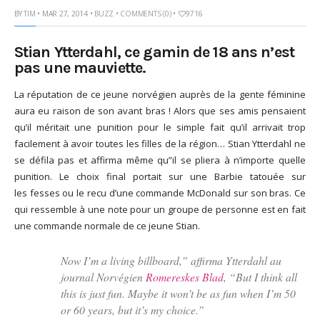
BY
TIM
• MAR 27, 2014 •
BUZZ
•
COMMENTS (0)
•
9716
God It’s Friday | Irish Call
Mar 16, 2017 |
Joyeux
anniversaire Lara Croft !
Stian Ytterdahl, ce gamin de 18 ans n’est
pas une mauviette.
Mar 10, 2017 |
TGIF – Thank
God It’s Friday | Journée de
La réputation de ce jeune norvégien auprès de la gente féminine
la Femme
aura eu raison de son avant bras ! Alors que ses amis pensaient
Mar 06, 2017 |
No Money
qu’il méritait une punition pour le simple fait qu’il arrivait trop
Kids s’offre un clip très
facilement à avoir toutes les filles de la région… Stian Ytterdahl ne
esthétique pour leur
se défila pas et affirma même qu”il se pliera à n’importe quelle
nouveau single
punition. Le choix final portait sur une Barbie tatouée sur
Mar 02, 2017 |
Sacré nom
les fesses ou le recu d’une commande McDonald sur son bras. Ce
d’une pipe !
qui ressemble à une note pour un groupe de personne est en fait
une commande normale de ce jeune Stian.
Now I’m a living billboard,” affirma Ytterdahl au
journal Norvégien
Romereskes Blad
, “But I think all
this is just fun. Maybe it won’t be as fun when I’m 50
or 60 years, but it’s my choice.”