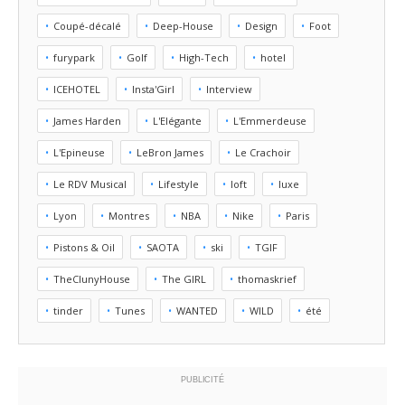
Coupé-décalé
Deep-House
Design
Foot
furypark
Golf
High-Tech
hotel
ICEHOTEL
Insta'Girl
Interview
James Harden
L'Elégante
L'Emmerdeuse
L'Epineuse
LeBron James
Le Crachoir
Le RDV Musical
Lifestyle
loft
luxe
Lyon
Montres
NBA
Nike
Paris
Pistons & Oil
SAOTA
ski
TGIF
TheClunyHouse
The GIRL
thomaskrief
tinder
Tunes
WANTED
WILD
été
PUBLICITÉ