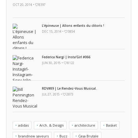
OCT 20, 2014 •
8397
L’épineuse | Allons enfants du clitoris !
DEC 15, 2014 •
3854
Federica Nargi | Insta’Girl #066
JUN 30, 2015 •
8122
RDV#89 | Le Rendez-Vous Musical.
JUL 27, 2015 •
2873
adidas
Arch. & Design
architecture
Basket
brandnew saveurs
Buzz
Casa Brutale