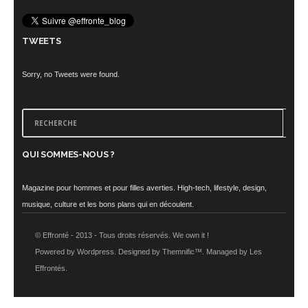
TWEETS
Sorry, no Tweets were found.
QUI SOMMES-NOUS ?
Magazine pour hommes et pour filles averties. High-tech, lifestyle, design,
musique, culture et les bons plans qui en découlent.
© Effronté - 2013 - Tous droits réservés. We own it !
Powered by Wordpress. Designed by Themnific™. Managed by Les
Effrontés.