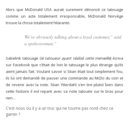
Alors que McDonald USA aurait surement dénoncé ce tatouage
comme un acte totalement irresponsable, McDonald Norvége
trouve la chose totalement hilarante.
We’re obviously talking about a loyal customer,” said
a spokeswoman.”
Sabelink tatouage (
le tatoueur ayant réalisé cette merveille
) écriva
sur Facebook que c’était de loin le tatouage le plus étrange qu’ils
aient jamais fait. Voulant savoir si Stian était tout simplement fou,
ils lui ont demandé de passer une commande au McDo du coin et
de revenir avec la note. Stian Ytterdahl s’en tire plutot bien dans
cette histoire il est reparti avec sa note tatouée sur le bras pour
rien…
C’est nous ou il y a un truc qui ne tourne pas rond chez ce
gamin ?