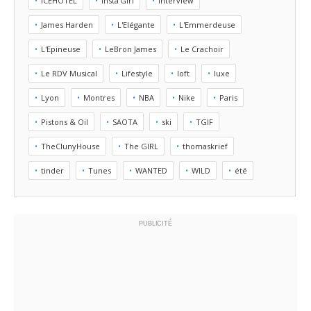
ICEHOTEL
Insta'Girl
Interview
James Harden
L'Elégante
L'Emmerdeuse
L'Epineuse
LeBron James
Le Crachoir
Le RDV Musical
Lifestyle
loft
luxe
Lyon
Montres
NBA
Nike
Paris
Pistons & Oil
SAOTA
ski
TGIF
TheClunyHouse
The GIRL
thomaskrief
tinder
Tunes
WANTED
WILD
été
PUBLICITÉ