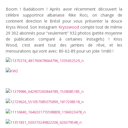
God It’s Friday | Irish Call
Boom ! Badaboom ! Après avoir récemment découvert la
Mar 16, 2017 |
Joyeux
célèbre supportrice albanaise Rike Roci, on change de
anniversaire Lara Croft !
continent direction le Brésil pour vous présenter la douce
Mar 10, 2017 |
TGIF – Thank
Kryss Wood. Son Instagram
Krysswood
compte tout de même
God It’s Friday | Journée de
29 302 abonnés pour “seulement” 932 photos (petite moyenne
de publication comparé à certaines Instagirls) ! Kriss
la Femme
Wood, c’est avant tout des jambes de rêve, et les
Mar 06, 2017 |
No Money
mensurations qui vont avec: 80-62-89 pour un jolie 1m80 !
Kids s’offre un clip très
esthétique pour leur
nouveau single
Mar 02, 2017 |
Sacré nom
d’une pipe !