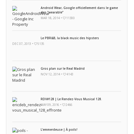
Android Wear, Google officiellement dans le game
des “wearable”
MAR 18, 2014 •
11300
Le PBR&B, la black music des hipsters
DEC 07, 2013 •
5135
Gros plan sur le Real Madrid
NOV 12, 2014 •
4143
RDV#128 | Le Rendez-Vous Musical 128.
MAY 09, 2016 •
2466
L’emmerdeuse | À poils!