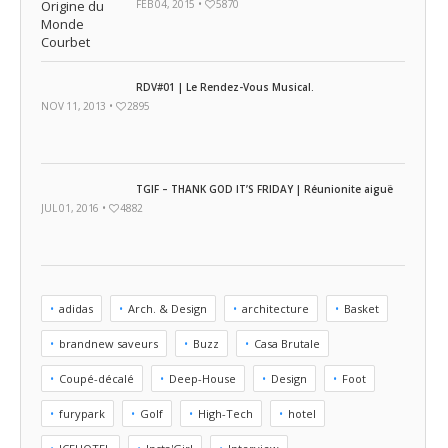
FEB 04, 2015 •
5870
RDV#01 | Le Rendez-Vous Musical.
NOV 11, 2013 •
2895
TGIF – THANK GOD IT’S FRIDAY | Réunionite aiguë
JUL 01, 2016 •
4882
adidas
Arch. & Design
architecture
Basket
brandnew saveurs
Buzz
Casa Brutale
Coupé-décalé
Deep-House
Design
Foot
furypark
Golf
High-Tech
hotel