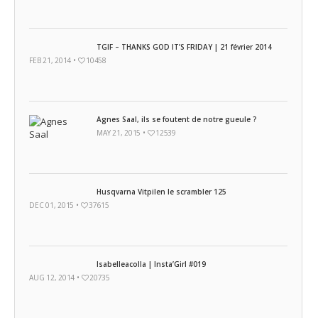
TGIF – THANKS GOD IT’S FRIDAY | 21 février 2014
FEB 21, 2014 •
10458
Agnes Saal, ils se foutent de notre gueule ?
MAY 21, 2015 •
12539
Husqvarna Vitpilen le scrambler 125
DEC 01, 2015 •
37615
Isabelleacolla | Insta’Girl #019
AUG 12, 2014 •
20735