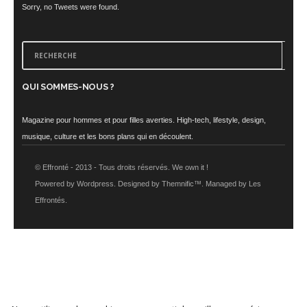
Sorry, no Tweets were found.
QUI SOMMES-NOUS ?
Magazine pour hommes et pour filles averties. High-tech, lifestyle, design,
musique, culture et les bons plans qui en découlent.
© Effronté - 2013 - Tous droits réservés. We own it !
Powered by Wordpress. Designed by Themnific™. Managed by Les
Effrontés.