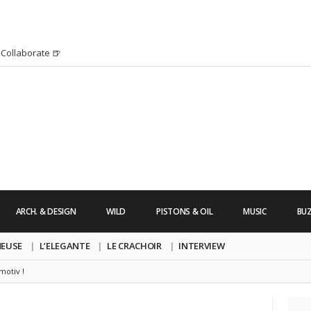
Collaborate 🍺
H HURRICANE IRMA 2K17 par Alexandre
’s Friday | Enterrement de vie de Garçon
uide dont vous ne pourrez bientôt plus vous
chanson pop avec Saint Michel
s Friday | Irish Call
 Lara Croft !
’s Friday | Journée de la Femme
ARCH. & DESIGN
WILD
PISTONS & OIL
MUSIC
BU
re un clip très esthétique pour leur
pe !
NEUSE
L’ELEGANTE
LE CRACHOIR
INTERVIEW
motiv !