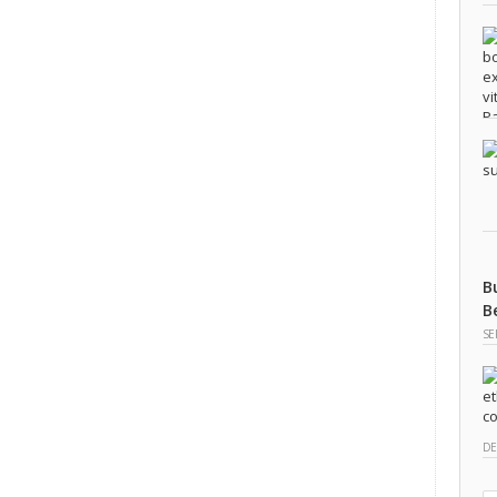
B
B
SE
DE