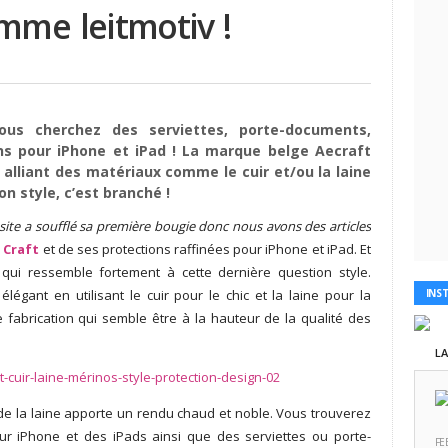
omme leitmotiv !
ous cherchez des serviettes, porte-documents,
ons pour iPhone et iPad ! La marque belge
Aecraft
 alliant des matériaux comme le cuir et/ou la laine
on style, c’est branché !
e site a soufflé sa première bougie donc nous avons des articles
 Craft
et de ses protections raffinées pour iPhone et iPad. Et
ui ressemble fortement à cette dernière question style.
légant en utilisant le cuir pour le chic et la laine pour la
INS
e fabrication qui semble être à la hauteur de la qualité des
L
de la laine apporte un rendu chaud et noble. Vous trouverez
our iPhone et des iPads ainsi que des serviettes ou porte-
FE