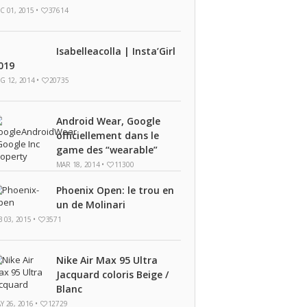
C 01, 2015 •
37614
Isabelleacolla | Insta’Girl
019
G 12, 2014 •
20735
Android Wear, Google
officiellement dans le
game des “wearable”
MAR 18, 2014 •
11300
Phoenix Open: le trou en
un de Molinari
B 03, 2015 •
3571
Nike Air Max 95 Ultra
Jacquard coloris Beige /
Blanc
Y 26, 2016 •
12729