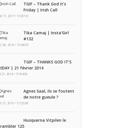
TGIF – Thank God It’s
Friday | Irish Call
R 17, 2017 •
20741
Tika Camaj | Insta’Girl
#132
C 06, 2016 •
24059
TGIF – THANKS GOD IT’S
RIDAY | 21 février 2014
B 21, 2014 •
10458
Agnes Saal, ils se foutent
de notre gueule ?
Y 21, 2015 •
12538
Husqvarna Vitpilen le
crambler 125