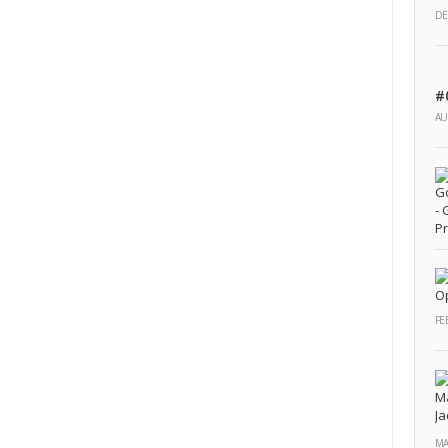
DE
#
AU
FE
MA