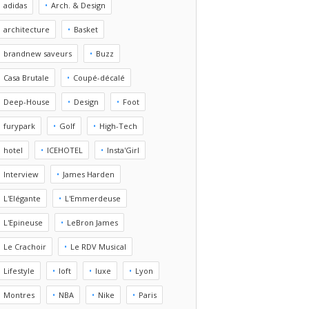
adidas
Arch. & Design
architecture
Basket
brandnew saveurs
Buzz
Casa Brutale
Coupé-décalé
Deep-House
Design
Foot
furypark
Golf
High-Tech
hotel
ICEHOTEL
Insta'Girl
Interview
James Harden
L'Elégante
L'Emmerdeuse
L'Epineuse
LeBron James
Le Crachoir
Le RDV Musical
Lifestyle
loft
luxe
Lyon
Montres
NBA
Nike
Paris