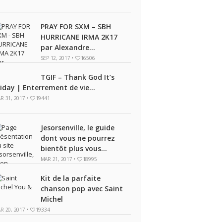
PRAY FOR SXM – SBH
HURRICANE IRMA 2K17
par Alexandre...
SEP 12, 2017 •
16506
TGIF – Thank God It’s
riday | Enterrement de vie...
R 31, 2017 •
19441
Jesorsenville, le guide
dont vous ne pourrez
bientôt plus vous...
MAR 21, 2017 •
18995
Kit de la parfaite
chanson pop avec Saint
Michel
R 20, 2017 •
19334