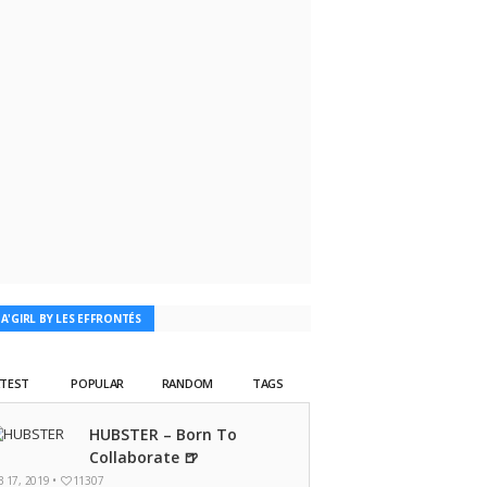
TA'GIRL BY LES EFFRONTÉS
ATEST
POPULAR
RANDOM
TAGS
HUBSTER – Born To
Collaborate 🍺
B 17, 2019 •
11307