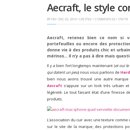
Aecraft, le style c
BY
TIM
• DEC 03, 2014 •
LIFESTYLE
•
COMMENTS (0)
•
6719
Aecraft, retenez bien ce nom si v
portefeuilles ou encore des protecti
donne vie à des produits chic et urbain
mérinos… Il n’y a pas à dire mais questi
Il y a bien fort longtemps maintenant (
et oui l
qui datent un peu
) nous vous parlions de
Hard
bien nous avons trouvé une autre marque q
Aecraft
s’appuie sur un look très urbain et é
légèreté. Le tout faisant état d’une finesse d
produits.
L’association du cuir avec une texture comme 
sur le site de la marque, des protections p