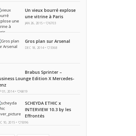
Un vieux bourré explose
une vitrine à Paris
JAN 26, 2015 •
6703
Gros plan sur Arsenal
DEC 18, 2014 •
3368
Brabus Sprinter –
usiness Lounge Edition X Mercedes-
enz
P 01, 2014 •
6819
SCHEYDA ETHIC x
INTERVIEW 10.3 by les
Effrontés
C 10, 2015 •
5096