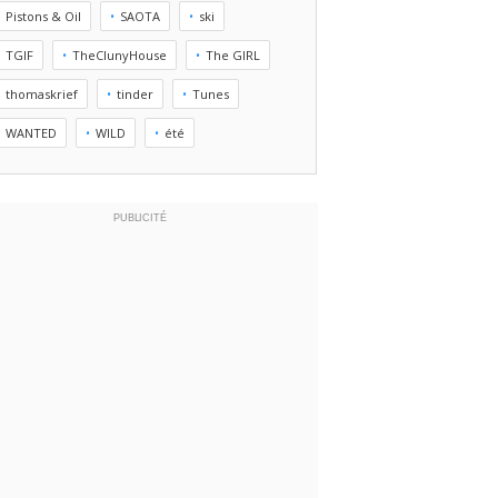
Pistons & Oil
SAOTA
ski
TGIF
TheClunyHouse
The GIRL
thomaskrief
tinder
Tunes
WANTED
WILD
été
PUBLICITÉ