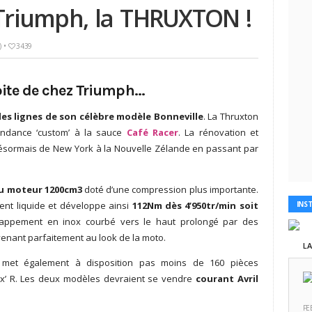
Triumph, la THRUXTON !
)
•
3439
pite de chez Triumph…
es lignes de son célèbre modèle Bonneville
. La Thruxton
tendance ‘custom’ à la sauce
Café Racer
. La rénovation et
désormais de New York à la Nouvelle Zélande en passant par
u moteur 1200cm3
doté d’une compression plus importante.
ment liquide et développe ainsi
112Nm dès 4’950tr/min soit
INS
appement en inox courbé vers le haut prolongé par des
enant parfaitement au look de la moto.
L
ph met également à disposition pas moins de 160 pièces
ux’ R. Les deux modèles devraient se vendre
courant Avril
FE