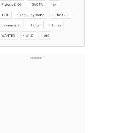
Pistons & Oil
SAOTA
ski
TGIF
TheClunyHouse
The GIRL
thomaskrief
tinder
Tunes
WANTED
WILD
été
PUBLICITÉ