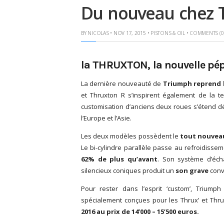
Du nouveau chez 
BY
NICOLAS
• NOV 17, 2015 •
PISTONS & OIL
•
COMMENTS (0
la THRUXTON, la nouvelle pé
La dernière nouveauté de
Triumph reprend l
et Thruxton R s’inspirent également de la 
customisation d’anciens deux roues s’étend 
l’Europe et l’Asie.
Les deux modèles possèdent le
tout nouvea
Le bi-cylindre parallèle passe au refroidisse
62% de plus qu’avant
. Son système d’éch
silencieux coniques produit un
son grave
conv
Pour rester dans l’esprit ‘custom’, Trium
spécialement conçues pour les Thrux’ et Thr
2016 au prix de 14’000 – 15’500 euros.