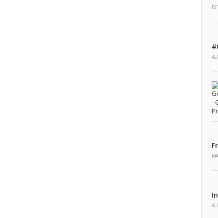
DE
#
AU
Fr
MA
I
AU