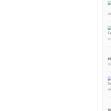
MA
DE
F
FE
MA
s