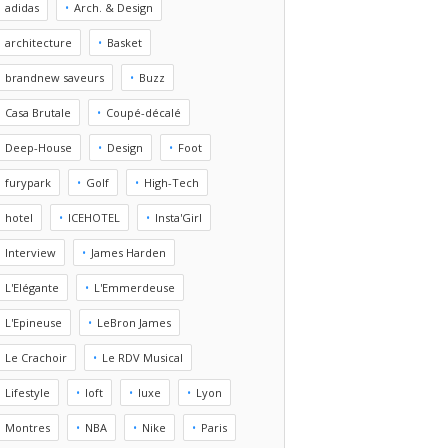
adidas
Arch. & Design
architecture
Basket
brandnew saveurs
Buzz
Casa Brutale
Coupé-décalé
Deep-House
Design
Foot
furypark
Golf
High-Tech
hotel
ICEHOTEL
Insta'Girl
Interview
James Harden
L'Elégante
L'Emmerdeuse
L'Epineuse
LeBron James
Le Crachoir
Le RDV Musical
Lifestyle
loft
luxe
Lyon
Montres
NBA
Nike
Paris