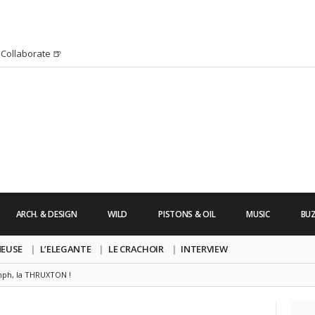
Collaborate 🍺
H HURRICANE IRMA 2K17 par Alexandre
’s Friday | Enterrement de vie de Garçon
uide dont vous ne pourrez bientôt plus vous
chanson pop avec Saint Michel
s Friday | Irish Call
 Lara Croft !
’s Friday | Journée de la Femme
ARCH. & DESIGN
WILD
PISTONS & OIL
MUSIC
BU
re un clip très esthétique pour leur
pe !
NEUSE
L’ELEGANTE
LE CRACHOIR
INTERVIEW
ph, la THRUXTON !