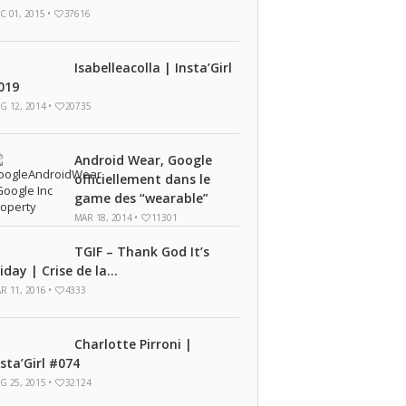
C 01, 2015 •
37616
Isabelleacolla | Insta’Girl
019
G 12, 2014 •
20735
Android Wear, Google
officiellement dans le
game des “wearable”
MAR 18, 2014 •
11301
TGIF – Thank God It’s
iday | Crise de la...
R 11, 2016 •
4333
Charlotte Pirroni |
nsta’Girl #074
G 25, 2015 •
32124