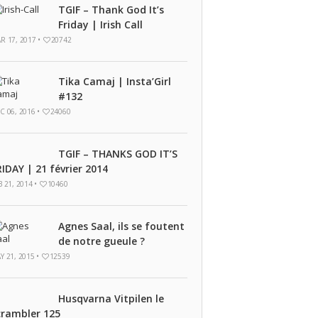
TGIF – Thank God It’s
Friday | Irish Call
R 17, 2017 •
20742
Tika Camaj | Insta’Girl
#132
C 06, 2016 •
24060
TGIF – THANKS GOD IT’S
RIDAY | 21 février 2014
B 21, 2014 •
10460
Agnes Saal, ils se foutent
de notre gueule ?
Y 21, 2015 •
12539
Husqvarna Vitpilen le
crambler 125