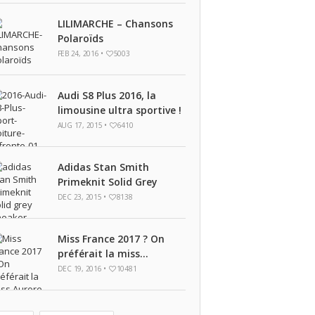
LILIMARCHE – Chansons
Polaroïds
FEB 24, 2016 •
5003
Audi S8 Plus 2016, la
limousine ultra sportive !
AUG 17, 2015 •
6410
Adidas Stan Smith
Primeknit Solid Grey
DEC 23, 2015 •
8138
Miss France 2017 ? On
préférait la miss…
DEC 19, 2016 •
10481