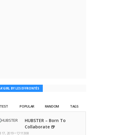
TA'GIRL BY LES EFFRONTÉS
ATEST
POPULAR
RANDOM
TAGS
HUBSTER – Born To
Collaborate 🍺
B 17, 2019 •
11308