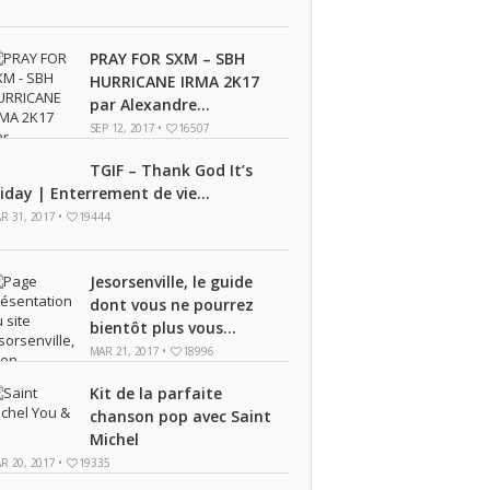
PRAY FOR SXM – SBH
HURRICANE IRMA 2K17
par Alexandre...
SEP 12, 2017 •
16507
TGIF – Thank God It’s
riday | Enterrement de vie...
R 31, 2017 •
19444
Jesorsenville, le guide
dont vous ne pourrez
bientôt plus vous...
MAR 21, 2017 •
18996
Kit de la parfaite
chanson pop avec Saint
Michel
R 20, 2017 •
19335