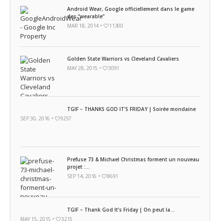
Android Wear, Google officiellement dans le game
des “wearable”
MAR 18, 2014 •
11300
Golden State Warriors vs Cleveland Cavaliers
MAY 28, 2015 •
3091
TGIF – THANKS GOD IT’S FRIDAY | Soirée mondaine
SEP 30, 2016 •
9257
Prefuse 73 & Michael Christmas forment un nouveau
projet :...
SEP 14, 2016 •
8691
TGIF – Thank God It’s Friday | On peut la...
MAY 15, 2015 •
3215