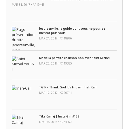
MAR 31, 2017 •
19443
Jesorsenville, le guide dont vous ne pourrez
bientôt plus vous...
MAR 21, 2017 •
18996
Kit de la parfaite chanson pop avec Saint Michel
MAR 20, 2017 •
19335
TGIF – Thank God It’s Friday | Irish Call
MAR 17, 2017 •
20741
Tika Camaj | Insta’Girl #132
DEC 06, 2016 •
24060