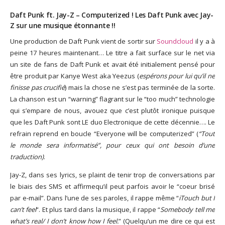
God It’s Friday | Irish Call
Daft Punk ft. Jay-Z – Computerized ! Les Daft Punk avec Jay-
Mar 16, 2017 |
Joyeux
Z sur une musique étonnante !!
anniversaire Lara Croft !
Une production de Daft Punk vient de sortir sur
Soundcloud
il y a à
Mar 10, 2017 |
TGIF – Thank
peine 17 heures maintenant… Le titre a fait surface sur le net via
God It’s Friday | Journée de
un site de fans de Daft Punk et avait été initialement pensé pour
la Femme
être produit par Kanye West aka Yeezus (
espérons pour lui qu’il ne
Mar 06, 2017 |
No Money
finisse pas crucifié
) mais la chose ne s’est pas terminée de la sorte.
Kids s’offre un clip très
La chanson est un “warning” flagrant sur le “too much” technologie
esthétique pour leur
qui s’empare de nous, avouez que c’est plutôt ironique puisque
nouveau single
que les Daft Punk sont LE duo Electronique de cette décennie…. Le
Mar 02, 2017 |
Sacré nom
refrain reprend en boucle “Everyone will be computerized” (
“Tout
d’une pipe !
le monde sera informatisé”, pour ceux qui ont besoin d’une
traduction)
.
Jay-Z, dans ses lyrics, se plaint de tenir trop de conversations par
le biais des SMS et affirmequ’il peut parfois avoir le “coeur brisé
par e-mail”. Dans l’une de ses paroles, il rappe même “
iTouch but I
can’t feel
“. Et plus tard dans la musique, il rappe “
Somebody tell me
what’s real/ I don’t know how I feel.
” (Quelqu’un me dire ce qui est