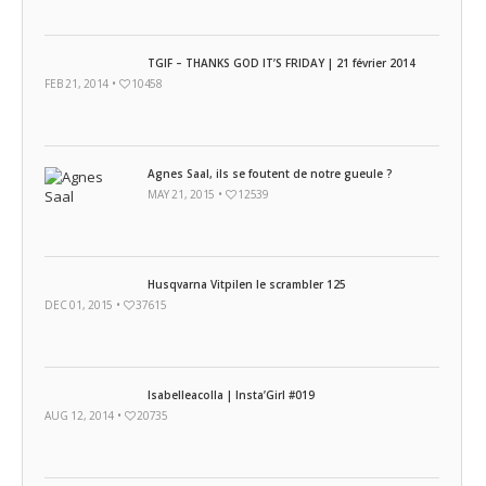
TGIF – THANKS GOD IT’S FRIDAY | 21 février 2014
FEB 21, 2014 •
10458
Agnes Saal, ils se foutent de notre gueule ?
MAY 21, 2015 •
12539
Husqvarna Vitpilen le scrambler 125
DEC 01, 2015 •
37615
Isabelleacolla | Insta’Girl #019
AUG 12, 2014 •
20735