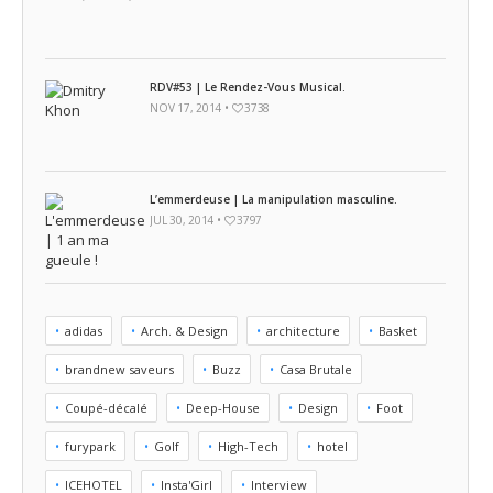
RDV#53 | Le Rendez-Vous Musical.
NOV 17, 2014 •
3738
L’emmerdeuse | La manipulation masculine.
JUL 30, 2014 •
3797
adidas
Arch. & Design
architecture
Basket
brandnew saveurs
Buzz
Casa Brutale
Coupé-décalé
Deep-House
Design
Foot
furypark
Golf
High-Tech
hotel
ICEHOTEL
Insta'Girl
Interview