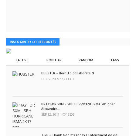
INSTA'GIRL BY LES EFFRONTÉS
LATEST
POPULAR
RANDOM
TAGS
HUBSTER – Born To Collaborate 🍺
FEB 17, 2019 •
11307
PRAY FOR SXM – SBH HURRICANE IRMA 2K17 par
Alexandre...
SEP 12, 2017 •
16506
TGIF – Thank God It’s Friday | Enterrement de vie...