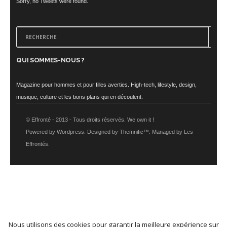
Sorry, no Tweets were found.
QUI SOMMES-NOUS ?
Magazine pour hommes et pour filles averties. High-tech, lifestyle, design,
musique, culture et les bons plans qui en découlent.
© Effronté - 2013 - Tous droits réservés. We own it !
Powered by Wordpress. Designed by Themnific™. Managed by Les
Effrontés.
Nous utilisons des cookies pour garantir la meilleure expérience sur