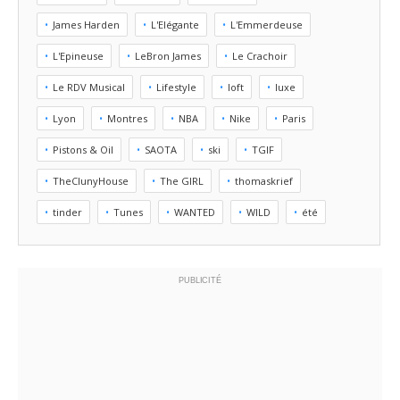
James Harden
L'Elégante
L'Emmerdeuse
L'Epineuse
LeBron James
Le Crachoir
Le RDV Musical
Lifestyle
loft
luxe
Lyon
Montres
NBA
Nike
Paris
Pistons & Oil
SAOTA
ski
TGIF
TheClunyHouse
The GIRL
thomaskrief
tinder
Tunes
WANTED
WILD
été
PUBLICITÉ