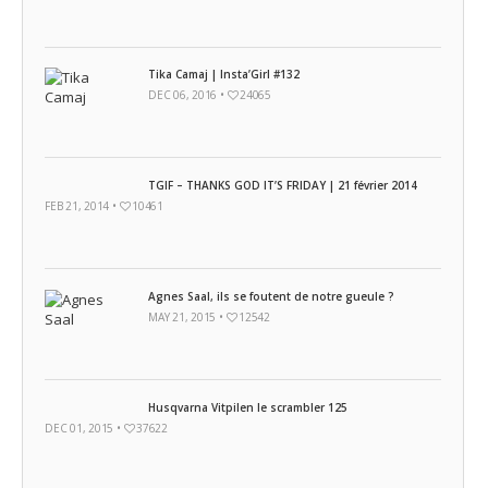
Tika Camaj | Insta’Girl #132
DEC 06, 2016 •
24065
TGIF – THANKS GOD IT’S FRIDAY | 21 février 2014
FEB 21, 2014 •
10461
Agnes Saal, ils se foutent de notre gueule ?
MAY 21, 2015 •
12542
Husqvarna Vitpilen le scrambler 125
DEC 01, 2015 •
37622