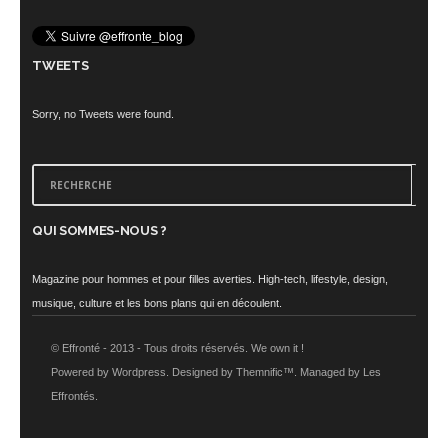
TWEETS
Sorry, no Tweets were found.
QUI SOMMES-NOUS ?
Magazine pour hommes et pour filles averties. High-tech, lifestyle, design,
musique, culture et les bons plans qui en découlent.
© Effronté - 2013 - Tous droits réservés. We own it !
Powered by Wordpress. Designed by Themnific™. Managed by Les
Effrontés.