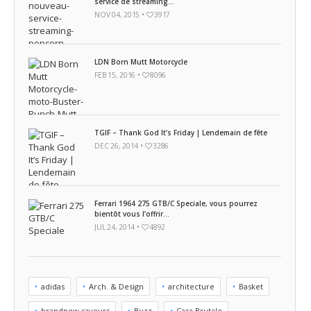
service de streaming...
NOV 04, 2015 •
3917
LDN Born Mutt Motorcycle
FEB 15, 2016 •
8096
TGIF – Thank God It’s Friday | Lendemain de fête
DEC 26, 2014 •
3286
Ferrari 1964 275 GTB/C Speciale, vous pourrez
bientôt vous l’offrir...
JUL 24, 2014 •
4892
adidas
Arch. & Design
architecture
Basket
brandnew saveurs
Buzz
Casa Brutale