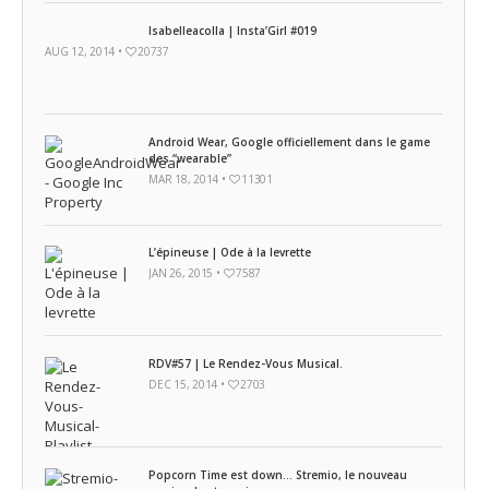
Isabelleacolla | Insta’Girl #019
AUG 12, 2014 •
20737
Android Wear, Google officiellement dans le game
des “wearable”
MAR 18, 2014 •
11301
L’épineuse | Ode à la levrette
JAN 26, 2015 •
7587
RDV#57 | Le Rendez-Vous Musical.
DEC 15, 2014 •
2703
Popcorn Time est down… Stremio, le nouveau