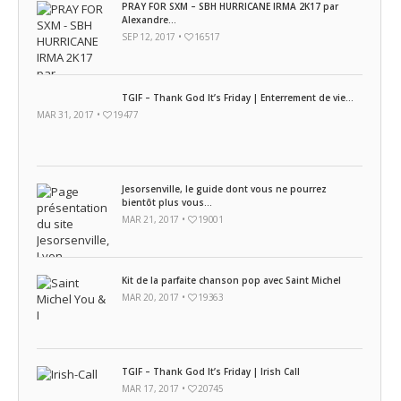
PRAY FOR SXM – SBH HURRICANE IRMA 2K17 par
Alexandre...
SEP 12, 2017 •
16517
TGIF – Thank God It’s Friday | Enterrement de vie...
MAR 31, 2017 •
19477
Jesorsenville, le guide dont vous ne pourrez
bientôt plus vous...
MAR 21, 2017 •
19001
Kit de la parfaite chanson pop avec Saint Michel
MAR 20, 2017 •
19363
TGIF – Thank God It’s Friday | Irish Call
MAR 17, 2017 •
20745