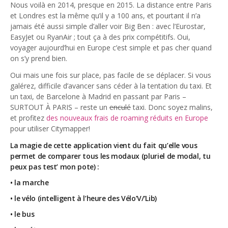
Nous voilà en 2014, presque en 2015. La distance entre Paris
God It’s Friday | Irish Call
et Londres est la même qu’il y a 100 ans, et pourtant il n’a
Mar 16, 2017 |
Joyeux
jamais été aussi simple d’aller voir Big Ben : avec l’Eurostar,
anniversaire Lara Croft !
EasyJet ou RyanAir ; tout ça à des prix compétitifs. Oui,
Mar 10, 2017 |
TGIF – Thank
voyager aujourd’hui en Europe c’est simple et pas cher quand
on s’y prend bien.
God It’s Friday | Journée de
la Femme
Oui mais une fois sur place, pas facile de se déplacer. Si vous
Mar 06, 2017 |
No Money
galérez, difficile d’avancer sans céder à la tentation du taxi. Et
Kids s’offre un clip très
un taxi, de Barcelone à Madrid en passant par Paris –
esthétique pour leur
SURTOUT À PARIS – reste un
enculé
taxi. Donc soyez malins,
nouveau single
et profitez
des nouveaux frais de roaming réduits en Europe
pour utiliser Citymapper!
Mar 02, 2017 |
Sacré nom
d’une pipe !
La magie de cette application vient du fait qu’elle vous
permet de comparer tous les modaux (pluriel de modal, tu
peux pas test’ mon pote) :
• la marche
• le vélo (intelligent à l’heure des Vélo’V/’Lib)
• le bus