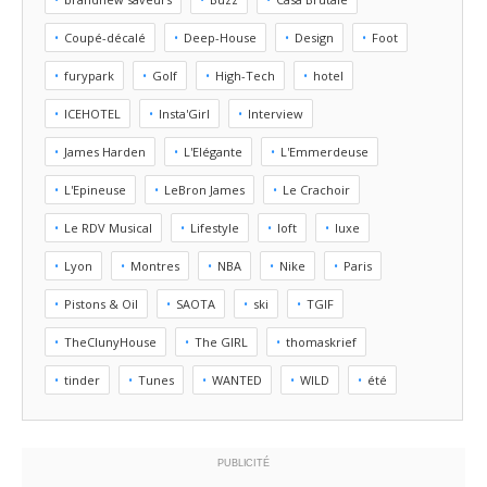
Coupé-décalé
Deep-House
Design
Foot
furypark
Golf
High-Tech
hotel
ICEHOTEL
Insta'Girl
Interview
James Harden
L'Elégante
L'Emmerdeuse
L'Epineuse
LeBron James
Le Crachoir
Le RDV Musical
Lifestyle
loft
luxe
Lyon
Montres
NBA
Nike
Paris
Pistons & Oil
SAOTA
ski
TGIF
TheClunyHouse
The GIRL
thomaskrief
tinder
Tunes
WANTED
WILD
été
PUBLICITÉ