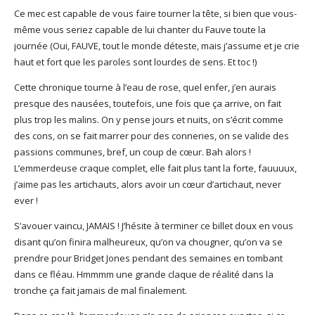
Ce mec est capable de vous faire tourner la tête, si bien que vous-
même vous seriez capable de lui chanter du Fauve toute la
journée (Oui, FAUVE, tout le monde déteste, mais j’assume et je crie
haut et fort que les paroles sont lourdes de sens. Et toc !)
Cette chronique tourne à l’eau de rose, quel enfer, j’en aurais
presque des nausées, toutefois, une fois que ça arrive, on fait
plus trop les malins. On y pense jours et nuits, on s’écrit comme
des cons, on se fait marrer pour des conneries, on se valide des
passions communes, bref, un coup de cœur. Bah alors !
L’emmerdeuse craque complet, elle fait plus tant la forte, fauuuux,
j’aime pas les artichauts, alors avoir un cœur d’artichaut, never
ever !
S’avouer vaincu, JAMAIS ! J’hésite à terminer ce billet doux en vous
disant qu’on finira malheureux, qu’on va chougner, qu’on va se
prendre pour Bridget Jones pendant des semaines en tombant
dans ce fléau. Hmmmm une grande claque de réalité dans la
tronche ça fait jamais de mal finalement.