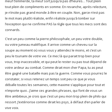
meuf t’emmerde, ta meuf sort jusqu’à pas d’heures… Tout plein
tout plein de compliments en somme. En revanche, après relecture,
je n’incite pas grand monde à être en couple. Non, garce n’est pas
le mot mais plutôt réaliste, enfin réaliste jusqu’à tomber sur
l’exception qui ne confirme PAS la règle que tous les mecs sont des
connards.
C’est un peu comme la pierre philosophale, un peu votre double,
ou votre jumeau maléfique. Il arrive comme un cheveu sur la
soupe au moment où vous vous y attendez le moins, et c’est un
peu le tsunami de votre vie. Ce mec là qui parait trop bien pour
vous, trop inaccessible, et qui peut le rester ou pas tout dépend de
votre ardeur au combat. Comme dirait mon cher Papa, tu as peut
être gagné une bataille mais pas la guerre. Comme vous pourrez le
constater, si vous retenez un temps soit peu ce que je vous
déballe toutes les semaines, cette maxime s’applique pour tout et
n’importe quoi…J’aime ces grandes phrases, qui font de vous un
être ambitieux, je crois que c’est un peu mon trop plein de philo qui
ressort. J’extériorise comme dirait les psys, à défaut d’en parler de
vive voix.