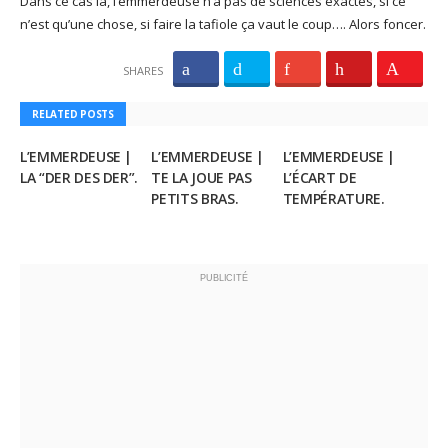
Dans ce cas là, l’emmerdeuse n’a pas de sciences exactes, si ce
n’est qu’une chose, si faire la tafiole ça vaut le coup…. Alors foncer.
SHARES
RELATED POSTS
L’EMMERDEUSE |
L’EMMERDEUSE |
L’EMMERDEUSE |
LA “DER DES DER”.
TE LA JOUE PAS
L’ÉCART DE
PETITS BRAS.
TEMPÉRATURE.
PUBLICITÉ