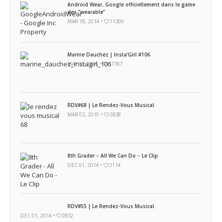
Android Wear, Google officiellement dans le game
des “wearable”
MAR 18, 2014 •
11300
Marine Dauchez | Insta’Girl #106
MAY 10, 2016 •
17767
RDV#68 | Le Rendez-Vous Musical.
MAR 02, 2015 •
2838
8th Grader – All We Can Do – Le Clip
DEC 01, 2014 •
3114
RDV#55 | Le Rendez-Vous Musical.
DEC 01, 2014 •
2832