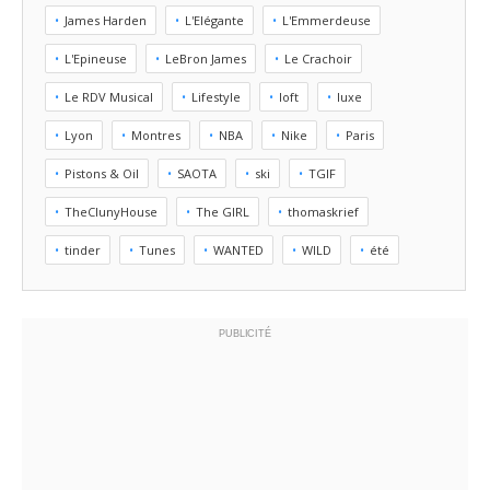
James Harden
L'Elégante
L'Emmerdeuse
L'Epineuse
LeBron James
Le Crachoir
Le RDV Musical
Lifestyle
loft
luxe
Lyon
Montres
NBA
Nike
Paris
Pistons & Oil
SAOTA
ski
TGIF
TheClunyHouse
The GIRL
thomaskrief
tinder
Tunes
WANTED
WILD
été
PUBLICITÉ