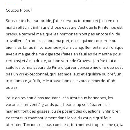
God It’s Friday | Irish Call
Coucou Hibou !
Mar 16, 2017 |
Joyeux
anniversaire Lara Croft !
Sous cette chaleur torride, j’ai le cerveau tout mou et j’ai bien du
Mar 10, 2017 |
TGIF – Thank
mal à réfléchir. Enfin une chose est sûre c’est que le Printemps est
God It’s Friday | Journée de
presque terminé mais que les hormones n’ont pas encore fini de
la Femme
travailler… En tout cas, pour ma part, en ce qui me concerne ou
Mar 06, 2017 |
No Money
bien « as far as i’m concerned » j’écris tranquillement ma chronique
Kids s’offre un clip très
avec à ma gauche ma cigarette (faites en feuilles de menthe pour
esthétique pour leur
certains) et à ma droite, un bon verre de Graves. J’arrête tout de
nouveau single
suite les connaisseurs de Pinard qui vont encore me dire que c’est
Mar 02, 2017 |
Sacré nom
pas un vin exceptionnel, qu’il est moelleux et équilibré ou bref, un
d’une pipe !
truc dans ce goût là, je le trouve bon et je vous emmerde. (Bah
ouais)
Pour en revenir à nos moutons, et surtout aux hormones, les
vacances arrivent à grands pas, beaucoup se séparent, se
marient, font des gosses, ou se posent des questions. Enfin bref
c’est tout un chamboulement dans la vie du couple qu’il faut
affronter. Ton mec est pas comme ci, ton mec est trop comme ça, ta