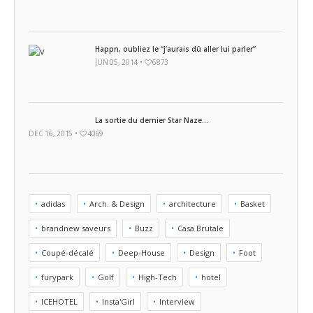
Happn, oubliez le “j’aurais dû aller lui parler”
JUN 05, 2014 •
6873
La sortie du dernier Star Naze…
DEC 16, 2015 •
4069
adidas
Arch. & Design
architecture
Basket
brandnew saveurs
Buzz
Casa Brutale
Coupé-décalé
Deep-House
Design
Foot
furypark
Golf
High-Tech
hotel
ICEHOTEL
Insta'Girl
Interview