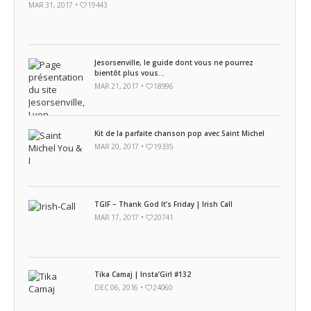
MAR 31, 2017 •
19443
Jesorsenville, le guide dont vous ne pourrez
bientôt plus vous...
MAR 21, 2017 •
18996
Kit de la parfaite chanson pop avec Saint Michel
MAR 20, 2017 •
19335
TGIF – Thank God It’s Friday | Irish Call
MAR 17, 2017 •
20741
Tika Camaj | Insta’Girl #132
DEC 06, 2016 •
24060