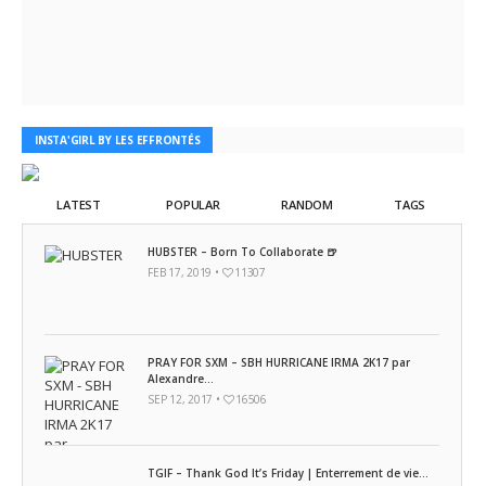
INSTA'GIRL BY LES EFFRONTÉS
LATEST
POPULAR
RANDOM
TAGS
HUBSTER – Born To Collaborate 🍺
FEB 17, 2019 •
11307
PRAY FOR SXM – SBH HURRICANE IRMA 2K17 par
Alexandre...
SEP 12, 2017 •
16506
TGIF – Thank God It’s Friday | Enterrement de vie...