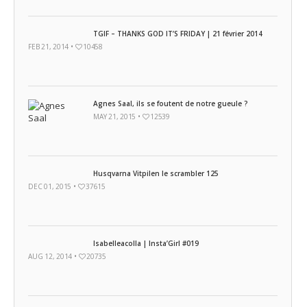
TGIF – THANKS GOD IT’S FRIDAY | 21 février 2014
FEB 21, 2014 •
10458
Agnes Saal, ils se foutent de notre gueule ?
MAY 21, 2015 •
12539
Husqvarna Vitpilen le scrambler 125
DEC 01, 2015 •
37615
Isabelleacolla | Insta’Girl #019
AUG 12, 2014 •
20735