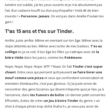
lumière est subtile, j’ai les yeux ouverts et je n’ai absolument pas
l’air d’un cadavre bouffi ou d’un psychopathe ! Voilà 4€ de bien
investis ! »
Personne. Jamais
. On est pas dans Amélie Poulain les
gars !
T’as 15 ans et t’es sur Tinder.
Arrête. Juste arrête. Même en mentant sur ton âge. Même avec la
clope (éteinte) au bec. Même avec ta bio de mec badass.
T’es au
collège
et ça se voit. À ton âge les filles ça s’attrape avec de
la
bière tiède
dans les parcs, comme les
Pokémons
.
Nope. Nope. Nope. Nope. WTF ? Nope. En fait
Tinder c’est super
chiant
. Entre ceux qui pensent qu’il peuvent
se faire livrer une
meuf comme une pizza
et ceux qui confondent conversation et
entretien d’embauche, c’est pas glorieux. Si j’ai juste envie de
rencontrer des gens bizarres qui disent n’importe quoi je fais ça à
l’ancienne, dans
les fumoirs de boîte
. Un dernier petit conseil les
Effrontés, évitez de créer
un jeu à boire Tinder
du genre « un
shot à chaque photo trop cliché (haha !) », je veux pas avoir de