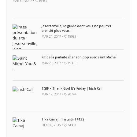
MAR 31, 2017 •
19452
Jesorsenville, le guide dont vous ne pourrez
bientôt plus vous...
MAR 21, 2017 •
18999
Kit de la parfaite chanson pop avec Saint Michel
MAR 20, 2017 •
19335
TGIF – Thank God It’s Friday | Irish Call
MAR 17, 2017 •
20744
Tika Camaj | Insta’Girl #132
DEC 06, 2016 •
24063