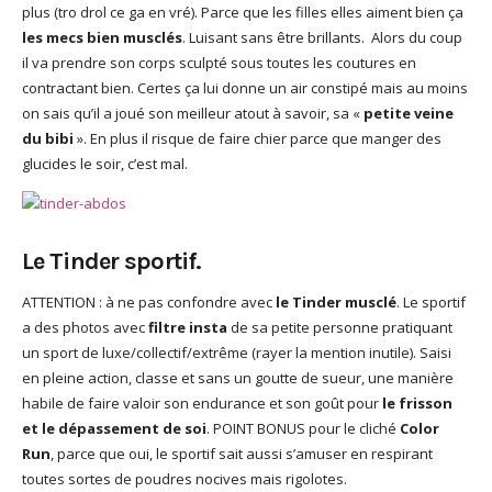
plus (tro drol ce ga en vré). Parce que les filles elles aiment bien ça
les mecs bien musclés
. Luisant sans être brillants. Alors du coup
il va prendre son corps sculpté sous toutes les coutures en
contractant bien. Certes ça lui donne un air constipé mais au moins
on sais qu’il a joué son meilleur atout à savoir, sa «
petite veine
du bibi
». En plus il risque de faire chier parce que manger des
glucides le soir, c’est mal.
Le Tinder sportif.
ATTENTION : à ne pas confondre avec
le Tinder musclé
. Le sportif
a des photos avec
filtre insta
de sa petite personne pratiquant
un sport de luxe/collectif/extrême (rayer la mention inutile). Saisi
en pleine action, classe et sans un goutte de sueur, une manière
habile de faire valoir son endurance et son goût pour
le frisson
et le dépassement de soi
. POINT BONUS pour le cliché
Color
Run
, parce que oui, le sportif sait aussi s’amuser en respirant
toutes sortes de poudres nocives mais rigolotes.