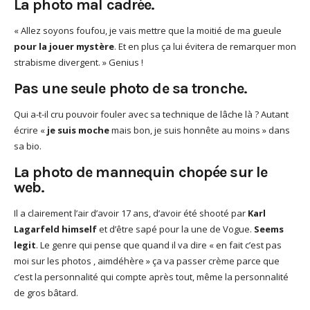
La photo mal cadrée.
« Allez soyons foufou, je vais mettre que la moitié de ma gueule
pour la jouer mystère
. Et en plus ça lui évitera de remarquer mon
strabisme divergent. » Genius !
Pas une seule photo de sa tronche.
Qui a-t-il cru pouvoir fouler avec sa technique de lâche là ? Autant
écrire «
je suis moche
mais bon, je suis honnête au moins » dans
sa bio.
La photo de mannequin chopée sur le
web.
Il a clairement l’air d’avoir 17 ans, d’avoir été shooté par
Karl
Lagarfeld himself
et d’être sapé pour la une de Vogue.
Seems
legit
. Le genre qui pense que quand il va dire « en fait c’est pas
moi sur les photos , aimdéhère » ça va passer crème parce que
c’est la personnalité qui compte après tout, même la personnalité
de gros bâtard.