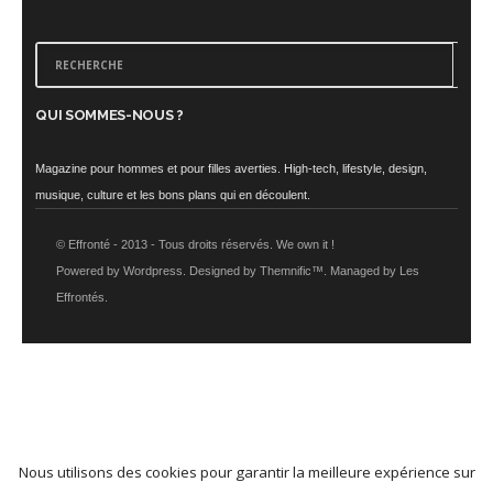
QUI SOMMES-NOUS ?
Magazine pour hommes et pour filles averties. High-tech, lifestyle, design,
musique, culture et les bons plans qui en découlent.
© Effronté - 2013 - Tous droits réservés. We own it !
Powered by Wordpress. Designed by Themnific™. Managed by Les
Effrontés.
Nous utilisons des cookies pour garantir la meilleure expérience sur