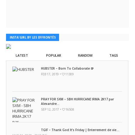
INSTA'GIRL BY LES EFFRONTÉS
LATEST
POPULAR
RANDOM
TAGS
HUBSTER – Born To Collaborate 🍺
FEB 17, 2019 •
11309
PRAY FOR SXM – SBH HURRICANE IRMA 2K17 par
Alexandre...
SEP 12, 2017 •
16508
TGIF – Thank God It’s Friday | Enterrement de vie...