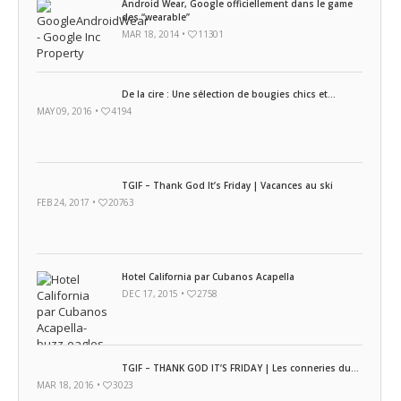
Android Wear, Google officiellement dans le game
des “wearable”
MAR 18, 2014 •
11301
De la cire : Une sélection de bougies chics et...
MAY 09, 2016 •
4194
TGIF – Thank God It’s Friday | Vacances au ski
FEB 24, 2017 •
20763
Hotel California par Cubanos Acapella
DEC 17, 2015 •
2758
TGIF – THANK GOD IT’S FRIDAY | Les conneries du...
MAR 18, 2016 •
3023