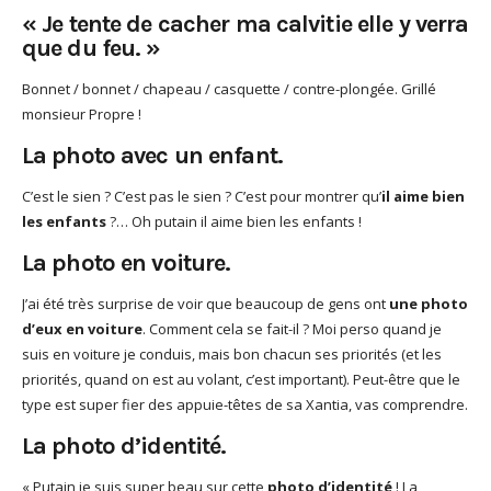
« Je tente de cacher ma calvitie elle y verra
que du feu. »
Bonnet / bonnet / chapeau / casquette / contre-plongée. Grillé
monsieur Propre !
La photo avec un enfant.
C’est le sien ? C’est pas le sien ? C’est pour montrer qu’
il aime bien
les enfants
?… Oh putain il aime bien les enfants !
La photo en voiture.
J’ai été très surprise de voir que beaucoup de gens ont
une photo
d’eux en voiture
. Comment cela se fait-il ? Moi perso quand je
suis en voiture je conduis, mais bon chacun ses priorités (et les
priorités, quand on est au volant, c’est important). Peut-être que le
type est super fier des appuie-têtes de sa Xantia, vas comprendre.
La photo d’identité.
« Putain je suis super beau sur cette
photo d’identité
! La