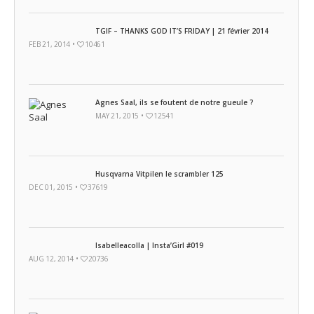
TGIF – THANKS GOD IT’S FRIDAY | 21 février 2014
FEB 21, 2014 •
10461
Agnes Saal, ils se foutent de notre gueule ?
MAY 21, 2015 •
12541
Husqvarna Vitpilen le scrambler 125
DEC 01, 2015 •
37619
Isabelleacolla | Insta’Girl #019
AUG 12, 2014 •
20736