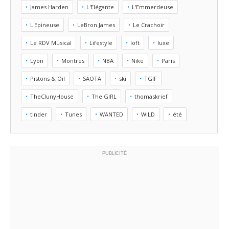
James Harden
L'Elégante
L'Emmerdeuse
L'Epineuse
LeBron James
Le Crachoir
Le RDV Musical
Lifestyle
loft
luxe
Lyon
Montres
NBA
Nike
Paris
Pistons & Oil
SAOTA
ski
TGIF
TheClunyHouse
The GIRL
thomaskrief
tinder
Tunes
WANTED
WILD
été
PUBLICITÉ