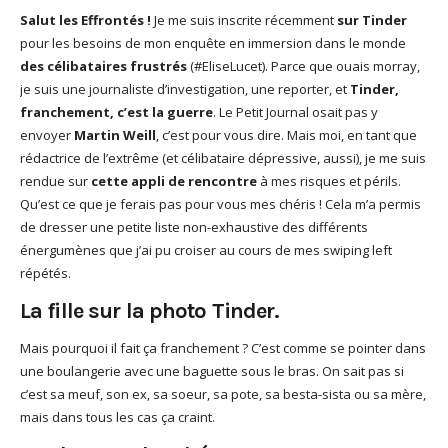
Salut les Effrontés !
Je me suis inscrite récemment
sur Tinder
God It’s Friday | Irish Call
pour les besoins de mon enquête en immersion dans le monde
Mar 16, 2017 |
Joyeux
des célibataires frustrés
(#EliseLucet). Parce que ouais morray,
anniversaire Lara Croft !
je suis une journaliste d’investigation, une reporter, et
Tinder,
Mar 10, 2017 |
TGIF – Thank
franchement, c’est la guerre
. Le Petit Journal osait pas y
God It’s Friday | Journée de
envoyer
Martin Weill
, c’est pour vous dire. Mais moi, en tant que
la Femme
rédactrice de l’extrême (et célibataire dépressive, aussi), je me suis
Mar 06, 2017 |
No Money
rendue sur
cette appli de rencontre
à mes risques et périls.
Kids s’offre un clip très
Qu’est ce que je ferais pas pour vous mes chéris ! Cela m’a permis
esthétique pour leur
de dresser une petite liste non-exhaustive des différents
nouveau single
énergumènes que j’ai pu croiser au cours de mes swiping left
Mar 02, 2017 |
Sacré nom
répétés.
d’une pipe !
La fille sur la photo Tinder.
Mais pourquoi il fait ça franchement ? C’est comme se pointer dans
une boulangerie avec une baguette sous le bras. On sait pas si
c’est sa meuf, son ex, sa soeur, sa pote, sa besta-sista ou sa mère,
mais dans tous les cas ça craint.