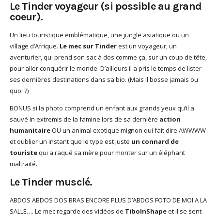
Le Tinder voyageur (si possible au grand
coeur).
Un lieu touristique emblématique, une jungle asiatique ou un
village d’Afrique.
Le mec sur Tinder
est un voyageur, un
aventurier, qui prend son sac à dos comme ça, sur un coup de tête,
pour aller conquérir le monde. D’ailleurs il a pris le temps de lister
ses dernières destinations dans sa bio. (Mais il bosse jamais ou
quoi ?)
BONUS si la photo comprend un enfant aux grands yeux qu’il a
sauvé in extremis de la famine lors de sa dernière
action
humanitaire
OU un animal exotique mignon qui fait dire AWWWW
et oublier un instant que le type est juste
un connard de
touriste
qui a raqué sa mère pour monter sur un éléphant
maltraité.
Le Tinder musclé.
ABDOS ABDOS DOS BRAS ENCORE PLUS D’ABDOS FOTO DE MOI A LA
SALLE…. Le mec regarde des vidéos de
TiboInShape
et il se sent