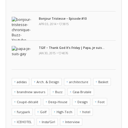
Bonjour Tristesse – Episode #10
APR 03, 2014 •
3815
TGIF – Thank God It’s Friday | Papa, je suis...
JAN 30, 2015 •
4076
adidas
Arch. & Design
architecture
Basket
brandnew saveurs
Buzz
Casa Brutale
Coupé-décalé
Deep-House
Design
Foot
furypark
Golf
High-Tech
hotel
ICEHOTEL
Insta'Girl
Interview