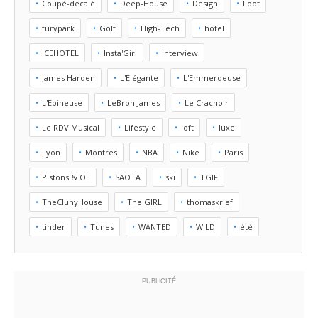
Coupé-décalé
Deep-House
Design
Foot
furypark
Golf
High-Tech
hotel
ICEHOTEL
Insta'Girl
Interview
James Harden
L'Elégante
L'Emmerdeuse
L'Epineuse
LeBron James
Le Crachoir
Le RDV Musical
Lifestyle
loft
luxe
Lyon
Montres
NBA
Nike
Paris
Pistons & Oil
SAOTA
ski
TGIF
TheClunyHouse
The GIRL
thomaskrief
tinder
Tunes
WANTED
WILD
été
PUBLICITÉ