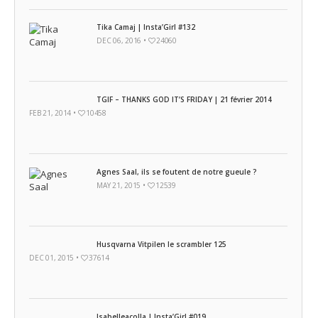
Tika Camaj | Insta’Girl #132
DEC 06, 2016 •
24060
TGIF – THANKS GOD IT’S FRIDAY | 21 février 2014
FEB 21, 2014 •
10458
Agnes Saal, ils se foutent de notre gueule ?
MAY 21, 2015 •
12539
Husqvarna Vitpilen le scrambler 125
DEC 01, 2015 •
37614
Isabelleacolla | Insta’Girl #019