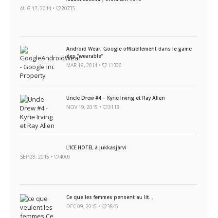
AUG 12, 2014 •
20735
Android Wear, Google officiellement dans le game
des “wearable”
MAR 18, 2014 •
11300
Uncle Drew #4 – Kyrie Irving et Ray Allen
NOV 19, 2015 •
3113
L’ICE HOTEL à Jukkasjärvi
SEP 08, 2015 •
4009
Ce que les femmes pensent au lit…
DEC 09, 2015 •
3845