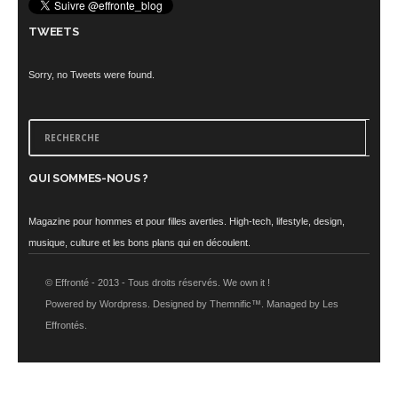
TWEETS
Sorry, no Tweets were found.
QUI SOMMES-NOUS ?
Magazine pour hommes et pour filles averties. High-tech, lifestyle, design,
musique, culture et les bons plans qui en découlent.
© Effronté - 2013 - Tous droits réservés. We own it !
Powered by Wordpress. Designed by Themnific™. Managed by Les
Effrontés.