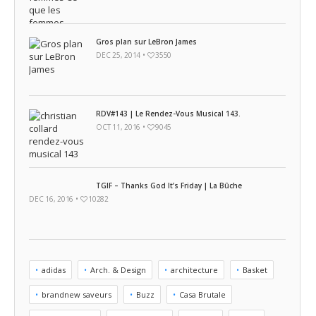
Gros plan sur LeBron James
DEC 25, 2014 •
3550
RDV#143 | Le Rendez-Vous Musical 143.
OCT 11, 2016 •
9045
TGIF – Thanks God It’s Friday | La Bûche
DEC 16, 2016 •
10282
adidas
Arch. & Design
architecture
Basket
brandnew saveurs
Buzz
Casa Brutale