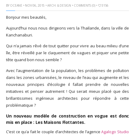
BY
OCEANE
• NOV 06, 2015 •
ARCH. & DESIGN
•
COMMENTS (0)
•
3156
God It’s Friday | Irish Call
Mar 16, 2017 |
Joyeux
Bonjour mes beautés,
anniversaire Lara Croft !
Mar 10, 2017 |
TGIF – Thank
Aujourd’hui nous nous dirigeons vers la Thaïlande, dans la ville de
God It’s Friday | Journée de
Kanchanaburi.
la Femme
Qui n’a jamais rêvé de tout quitter pour vivre au beau milieu d’une
Mar 06, 2017 |
No Money
île, être réveillé par le claquement de vagues et piquer une petite
Kids s’offre un clip très
tête quand bon nous semble ?
esthétique pour leur
nouveau single
Avec l’augmentation de la population, les problèmes de pollution
Mar 02, 2017 |
Sacré nom
dans les zones urbanisées, le niveau de l’eau qui augmente et les
d’une pipe !
nouveaux principes d’écologie il fallait prendre de nouvelles
initiatives et penser autrement ! Qui serait mieux placé que des
brillantissimes ingénieux architectes pour répondre à cette
problématique ?
Un nouveau modèle de construction en vogue est donc
mis en place : Les Maisons Flottantes.
C’est ce qu’a fait le couple d’architectes de l’agence
Agalogo Studio