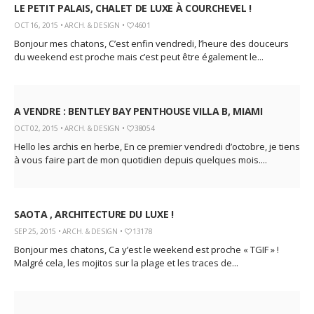
LE PETIT PALAIS, CHALET DE LUXE À COURCHEVEL !
OCT 16, 2015 •
ARCH. & DESIGN
•
4601
Bonjour mes chatons, C’est enfin vendredi, l’heure des douceurs
du weekend est proche mais c’est peut être également le...
A VENDRE : BENTLEY BAY PENTHOUSE VILLA B, MIAMI
OCT 02, 2015 •
ARCH. & DESIGN
•
38054
Hello les archis en herbe, En ce premier vendredi d’octobre, je tiens
à vous faire part de mon quotidien depuis quelques mois....
SAOTA , ARCHITECTURE DU LUXE !
SEP 25, 2015 •
ARCH. & DESIGN
•
13178
Bonjour mes chatons, Ca y’est le weekend est proche « TGIF » !
Malgré cela, les mojitos sur la plage et les traces de...