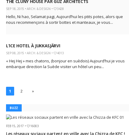
THE CLUNY HOUSE PAR GUZ ARCHITECTS
SEP 18, 2015 •
ARCH. & DESIGN
•
3428
Hello, Ni hao, Selamat pagi, Aujourd’hui les ptits potes, alors que
nous recommençons à sortir bottes et manteaux, je vous...
L’ICE HOTEL À JUKKASJÄRVI
SEP 08, 2015 •
ARCH. & DESIGN
•
4013
« Hej Hej » mes chatons, (bonjour en suèdois) Aujourd’hui je vous
embarque direction la Suède visiter un hôtel un peu...
1
2
»
BUZZ
FEB 15, 2017 •
16003
Les réseaux sociaux partent en vrille avec la Chizza de KFC !