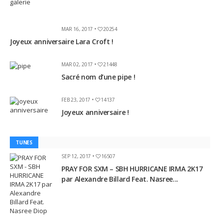
MAR 16, 2017 •
20254
Joyeux anniversaire Lara Croft !
MAR 02, 2017 •
21448
Sacré nom d’une pipe !
FEB 23, 2017 •
14137
Joyeux anniversaire !
TUNES
SEP 12, 2017 •
16507
PRAY FOR SXM – SBH HURRICANE IRMA 2K17
par Alexandre Billard Feat. Nasree...