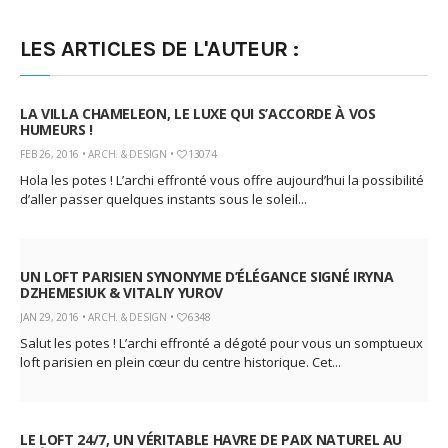
God It’s Friday | Irish Call
LES ARTICLES DE L'AUTEUR :
Mar 16, 2017 |
Joyeux
anniversaire Lara Croft !
Mar 10, 2017 |
TGIF – Thank
LA VILLA CHAMELEON, LE LUXE QUI S’ACCORDE À VOS
God It’s Friday | Journée de
HUMEURS !
la Femme
FEB 26, 2016 •
ARCH. & DESIGN
•
13074
Mar 06, 2017 |
No Money
Hola les potes ! L’archi effronté vous offre aujourd’hui la possibilité
Kids s’offre un clip très
d’aller passer quelques instants sous le soleil...
esthétique pour leur
nouveau single
Mar 02, 2017 |
Sacré nom
d’une pipe !
UN LOFT PARISIEN SYNONYME D’ÉLÉGANCE SIGNÉ IRYNA
DZHEMESIUK & VITALIY YUROV
JAN 29, 2016 •
ARCH. & DESIGN
•
6348
Salut les potes ! L’archi effronté a dégoté pour vous un somptueux
loft parisien en plein cœur du centre historique. Cet...
LE LOFT 24/7, UN VÉRITABLE HAVRE DE PAIX NATUREL AU