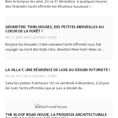
Bien le bonjour les amis, En ce 31 décembre, à quelques heures
des festivités l’archi effronté est d’humeur luxueuse !...
GEOMETRIC TWIN HOUSES, DES PETITES MERVEILLES AU
COEUR DE LA FORÊT !
DEC 11, 2015 •
ARCH. & DESIGN
•
3333
Bonjour les beautés, Cette semaine l’archi effronté vous fait
voyager au nord des Etats Unis, direction New York ! Mais ce...
LA VILLA F, UNE RÉSIDENCE DE LUXE AU DESIGN FUTURISTE !
DEC 04, 2015 •
ARCH. & DESIGN
•
5993
Salut les petites fraîcheurs ! En ce vendredi 4 décembre, à 20 jour
de noël, l’archi effrontée que je suis a décidé de...
THE KLOOF ROAD HOUSE, LA PROUESSE ARCHITECTURALE