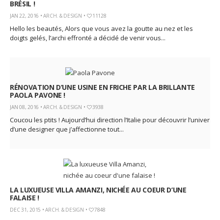
BRÉSIL !
JAN 22, 2016 •
ARCH. & DESIGN
•
11128
Hello les beautés, Alors que vous avez la goutte au nez et les
doigts gelés, l’archi effronté a décidé de venir vous...
RÉNOVATION D’UNE USINE EN FRICHE PAR LA BRILLANTE
PAOLA PAVONE !
JAN 08, 2016 •
ARCH. & DESIGN
•
3938
Coucou les ptits ! Aujourd’hui direction l’Italie pour découvrir l’univers
d’une designer que j’affectionne tout...
LA LUXUEUSE VILLA AMANZI, NICHÉE AU COEUR D’UNE
FALAISE !
DEC 31, 2015 •
ARCH. & DESIGN
•
7848