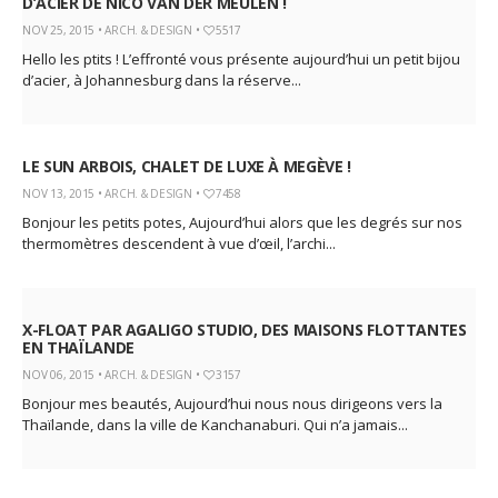
D’ACIER DE NICO VAN DER MEULEN !
NOV 25, 2015 •
ARCH. & DESIGN
•
5517
Hello les ptits ! L’effronté vous présente aujourd’hui un petit bijou
d’acier, à Johannesburg dans la réserve...
LE SUN ARBOIS, CHALET DE LUXE À MEGÈVE !
NOV 13, 2015 •
ARCH. & DESIGN
•
7458
Bonjour les petits potes, Aujourd’hui alors que les degrés sur nos
thermomètres descendent à vue d’œil, l’archi...
X-FLOAT PAR AGALIGO STUDIO, DES MAISONS FLOTTANTES
EN THAÏLANDE
NOV 06, 2015 •
ARCH. & DESIGN
•
3157
Bonjour mes beautés, Aujourd’hui nous nous dirigeons vers la
Thaïlande, dans la ville de Kanchanaburi. Qui n’a jamais...