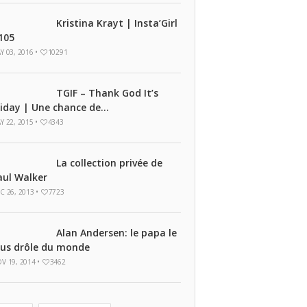
Kristina Krayt | Insta’Girl
105
Y 03, 2016 •
10291
TGIF – Thank God It’s
riday | Une chance de...
Y 22, 2015 •
4343
La collection privée de
aul Walker
C 26, 2013 •
7723
Alan Andersen: le papa le
lus drôle du monde
V 19, 2014 •
3462