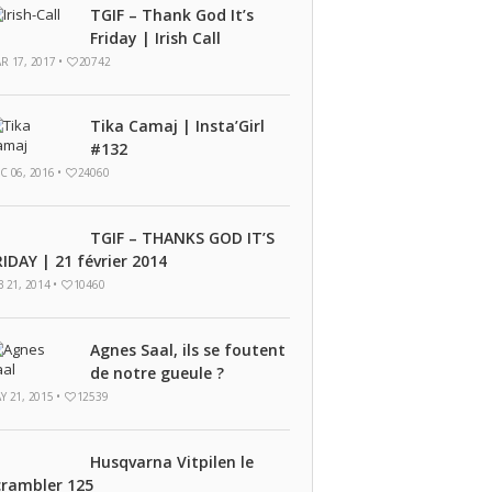
TGIF – Thank God It’s
Friday | Irish Call
R 17, 2017 •
20742
Tika Camaj | Insta’Girl
#132
C 06, 2016 •
24060
TGIF – THANKS GOD IT’S
RIDAY | 21 février 2014
B 21, 2014 •
10460
Agnes Saal, ils se foutent
de notre gueule ?
Y 21, 2015 •
12539
Husqvarna Vitpilen le
crambler 125