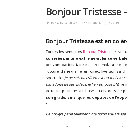
Bonjour Tristesse 
BY
TIM
• AUG 04, 2014 •
BUZZ
•
COMMENTS (0)
•
3493
Bonjour Tristesse est en colèr
Toutes les semaines
Bonjour Tristesse
revient
corrigée par une extrême violence verbal
pouvant parfois faire mal, très mal. On se 
rupture d’anévrisme en direct live sur sa c
spectacle (
je ne sais pas s’il en est un mais vu
dans l’une de ses vidéos, le lien est possible
) ne
actualité politique sur base du discours de po
son grade, ainsi que les députés de l’oppos
!
Ce bougre parle tellement vite qu’on vous laisse u