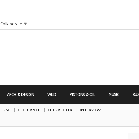
Collaborate 🍺
H HURRICANE IRMA 2K17 par Alexandre
’s Friday | Enterrement de vie de Garçon
uide dont vous ne pourrez bientôt plus vous
chanson pop avec Saint Michel
s Friday | Irish Call
 Lara Croft !
’s Friday | Journée de la Femme
ARCH. & DESIGN
WILD
PISTONS & OIL
MUSIC
BU
re un clip très esthétique pour leur
pe !
NEUSE
L’ELEGANTE
LE CRACHOIR
INTERVIEW
5