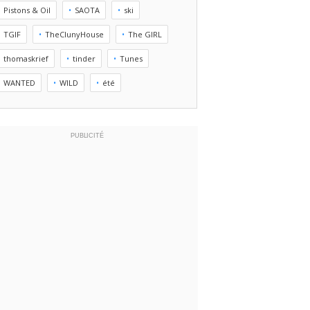
Pistons & Oil
SAOTA
ski
TGIF
TheClunyHouse
The GIRL
thomaskrief
tinder
Tunes
WANTED
WILD
été
PUBLICITÉ