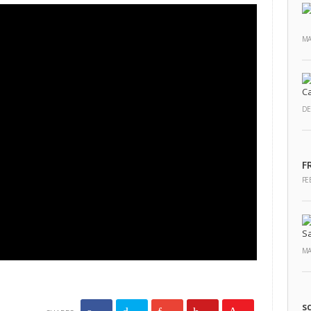
MA
DE
F
FE
MA
s