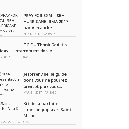
PRAY FOR SXM – SBH
HURRICANE IRMA 2K17
par Alexandre...
SEP 12, 2017 •
16507
TGIF – Thank God It’s
riday | Enterrement de vie...
R 31, 2017 •
19445
Jesorsenville, le guide
dont vous ne pourrez
bientôt plus vous...
MAR 21, 2017 •
18996
Kit de la parfaite
chanson pop avec Saint
Michel
R 20, 2017 •
19335