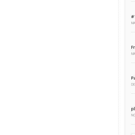
#
MA
F
MA
P
DE
p
NO