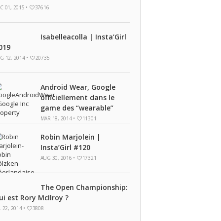
C 01, 2015 •
37616
Isabelleacolla | Insta’Girl
019
G 12, 2014 •
20735
Android Wear, Google
officiellement dans le
game des “wearable”
MAR 18, 2014 •
11301
Robin Marjolein |
Insta’Girl #120
AUG 30, 2016 •
17321
The Open Championship:
ui est Rory McIlroy ?
L 22, 2014 •
3808