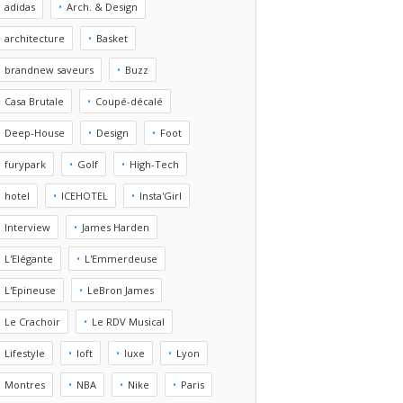
adidas
Arch. & Design
architecture
Basket
brandnew saveurs
Buzz
Casa Brutale
Coupé-décalé
Deep-House
Design
Foot
furypark
Golf
High-Tech
hotel
ICEHOTEL
Insta'Girl
Interview
James Harden
L'Elégante
L'Emmerdeuse
L'Epineuse
LeBron James
Le Crachoir
Le RDV Musical
Lifestyle
loft
luxe
Lyon
Montres
NBA
Nike
Paris