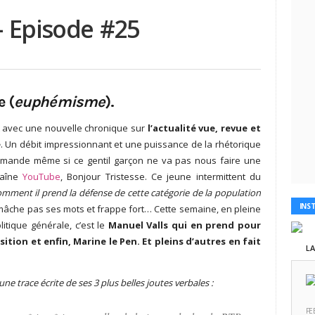
– Episode #25
e (
euphémisme
).
 avec une nouvelle chronique sur
l’actualité vue, revue et
e
. Un débit impressionnant et une puissance de la rhétorique
demande même si ce gentil garçon ne va pas nous faire une
haîne
YouTube
, Bonjour Tristesse. Ce jeune intermittent du
 comment il prend la défense de cette catégorie de la population
INS
 mâche pas ses mots et frappe fort… Cette semaine, en pleine
litique générale, c’est le
Manuel Valls qui en prend pour
ition et enfin, Marine le Pen. Et pleins d’autres en fait
L
ne trace écrite de ses 3 plus belles joutes verbales :
FE