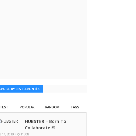
TA'GIRL BY LES EFFRONTÉS
ATEST
POPULAR
RANDOM
TAGS
HUBSTER – Born To
Collaborate 🍺
B 17, 2019 •
11308