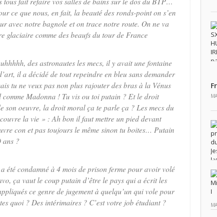
 tous fait refaire vos salles de bains sur le dos du BTP…
pour ce que nous, en fait, la beauté des ronds-point on s’en
tour avec notre bagnole et on trace notre route. On ne va
otre glaciaire comme des beaufs du tour de France
euhhhhh, des astronautes les mecs, il y avait une fontaine
 d’art, il a décidé de tout repeindre en bleu sans demander
ais tu ne veux pas non plus rajouter des bras à la Vénus
F
cul comme Madonna ! Tu vis ou toi putain ? Et le droit
MA
 de son oeuvre, la droit moral ça te parle ça ? Les mecs du
écouvre la vie
» : Ah bon il faut mettre un pied devant
uvre con et pas toujours le même sinon tu boites… Putain
40 ans ?
 a été condamné à 4 mois de prison ferme pour avoir volé
vo, ça vaut le coup putain d’être le pays qui a écrit les
appliqués ce genre de jugement à quelqu’un qui vole pour
s quoi ? Des intérimaires ? C’est votre job étudiant ?
MA