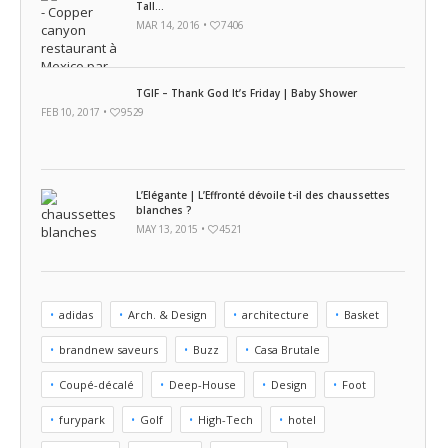
Tall...
MAR 14, 2016 •
7406
TGIF – Thank God It’s Friday | Baby Shower
FEB 10, 2017 •
9529
L’Elégante | L’Effronté dévoile t-il des chaussettes
blanches ?
MAY 13, 2015 •
4521
adidas
Arch. & Design
architecture
Basket
brandnew saveurs
Buzz
Casa Brutale
Coupé-décalé
Deep-House
Design
Foot
furypark
Golf
High-Tech
hotel