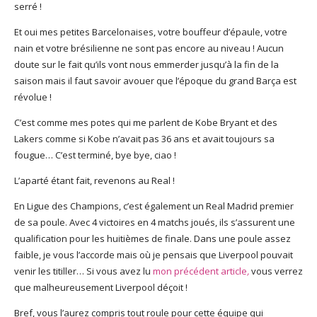
serré !
Et oui mes petites Barcelonaises, votre bouffeur d’épaule, votre
nain et votre brésilienne ne sont pas encore au niveau ! Aucun
doute sur le fait qu’ils vont nous emmerder jusqu’à la fin de la
saison mais il faut savoir avouer que l’époque du grand Barça est
révolue !
C’est comme mes potes qui me parlent de Kobe Bryant et des
Lakers comme si Kobe n’avait pas 36 ans et avait toujours sa
fougue… C’est terminé, bye bye, ciao !
L’aparté étant fait, revenons au Real !
En Ligue des Champions, c’est également un Real Madrid premier
de sa poule. Avec 4 victoires en 4 matchs joués, ils s’assurent une
qualification pour les huitièmes de finale. Dans une poule assez
faible, je vous l’accorde mais où je pensais que Liverpool pouvait
venir les titiller… Si vous avez lu
mon précédent article
,
vous verrez
que malheureusement Liverpool déçoit !
Bref, vous l’aurez compris tout roule pour cette équipe qui