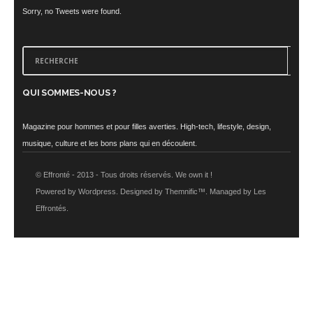
Sorry, no Tweets were found.
QUI SOMMES-NOUS ?
Magazine pour hommes et pour filles averties. High-tech, lifestyle, design,
musique, culture et les bons plans qui en découlent.
© Effronté - 2013 - Tous droits réservés. We own it !
Powered by Wordpress. Designed by Themnific™. Managed by Les
Effrontés.