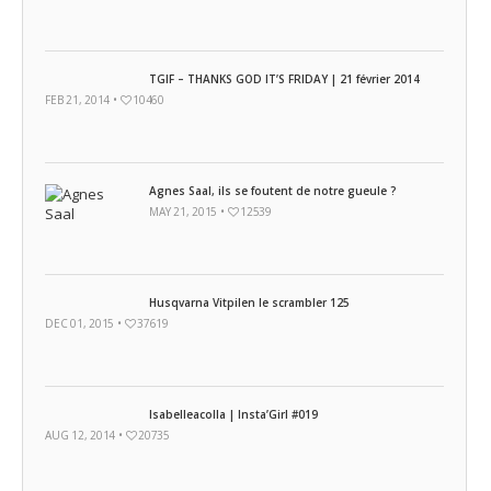
TGIF – THANKS GOD IT’S FRIDAY | 21 février 2014
FEB 21, 2014 •
10460
Agnes Saal, ils se foutent de notre gueule ?
MAY 21, 2015 •
12539
Husqvarna Vitpilen le scrambler 125
DEC 01, 2015 •
37619
Isabelleacolla | Insta’Girl #019
AUG 12, 2014 •
20735