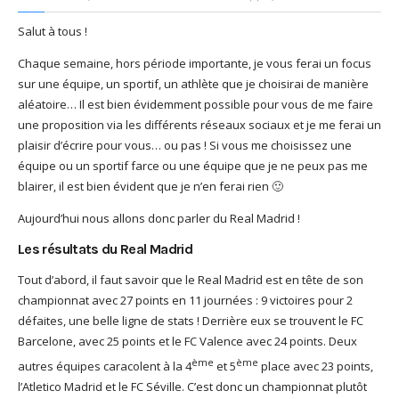
God It’s Friday | Irish Call
Salut à tous !
Mar 16, 2017 |
Joyeux
anniversaire Lara Croft !
Chaque semaine, hors période importante, je vous ferai un focus
Mar 10, 2017 |
TGIF – Thank
sur une équipe, un sportif, un athlète que je choisirai de manière
God It’s Friday | Journée de
aléatoire… Il est bien évidemment possible pour vous de me faire
la Femme
une proposition via les différents réseaux sociaux et je me ferai un
Mar 06, 2017 |
No Money
plaisir d’écrire pour vous… ou pas ! Si vous me choisissez une
Kids s’offre un clip très
équipe ou un sportif farce ou une équipe que je ne peux pas me
esthétique pour leur
blairer, il est bien évident que je n’en ferai rien 🙂
nouveau single
Aujourd’hui nous allons donc parler du Real Madrid !
Mar 02, 2017 |
Sacré nom
d’une pipe !
Les résultats du Real Madrid
Tout d’abord, il faut savoir que le Real Madrid est en tête de son
championnat avec 27 points en 11 journées : 9 victoires pour 2
défaites, une belle ligne de stats ! Derrière eux se trouvent le FC
Barcelone, avec 25 points et le FC Valence avec 24 points. Deux
ème
ème
autres équipes caracolent à la 4
et 5
place avec 23 points,
l’Atletico Madrid et le FC Séville. C’est donc un championnat plutôt