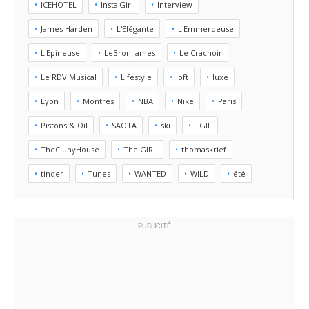
ICEHOTEL
Insta'Girl
Interview
James Harden
L'Elégante
L'Emmerdeuse
L'Epineuse
LeBron James
Le Crachoir
Le RDV Musical
Lifestyle
loft
luxe
Lyon
Montres
NBA
Nike
Paris
Pistons & Oil
SAOTA
ski
TGIF
TheClunyHouse
The GIRL
thomaskrief
tinder
Tunes
WANTED
WILD
été
PUBLICITÉ