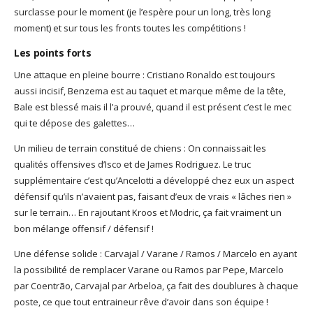
surclasse pour le moment (je l’espère pour un long, très long
moment) et sur tous les fronts toutes les compétitions !
Les points forts
Une attaque en pleine bourre : Cristiano Ronaldo est toujours
aussi incisif, Benzema est au taquet et marque même de la tête,
Bale est blessé mais il l’a prouvé, quand il est présent c’est le mec
qui te dépose des galettes…
Un milieu de terrain constitué de chiens : On connaissait les
qualités offensives d’Isco et de James Rodriguez. Le truc
supplémentaire c’est qu’Ancelotti a développé chez eux un aspect
défensif qu’ils n’avaient pas, faisant d’eux de vrais « lâches rien »
sur le terrain… En rajoutant Kroos et Modric, ça fait vraiment un
bon mélange offensif / défensif !
Une défense solide : Carvajal / Varane / Ramos / Marcelo en ayant
la possibilité de remplacer Varane ou Ramos par Pepe, Marcelo
par Coentrão, Carvajal par Arbeloa, ça fait des doublures à chaque
poste, ce que tout entraineur rêve d’avoir dans son équipe !