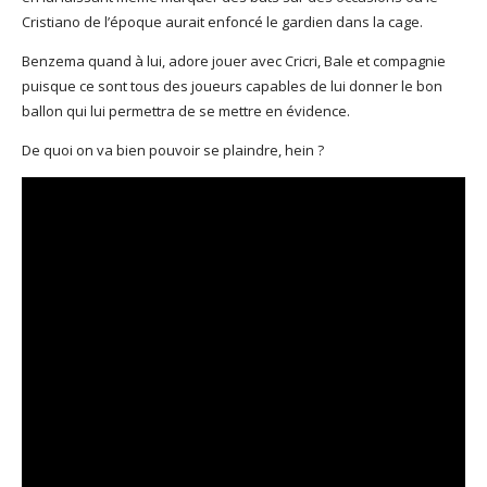
Cristiano de l’époque aurait enfoncé le gardien dans la cage.
Benzema quand à lui, adore jouer avec Cricri, Bale et compagnie
puisque ce sont tous des joueurs capables de lui donner le bon
ballon qui lui permettra de se mettre en évidence.
De quoi on va bien pouvoir se plaindre, hein ?