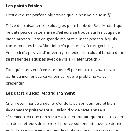
Les points faibles
C’est avec une parfaite objectivité que je n’en vois aucun 🙂
Trêve de plaisanterie, le plus gros point faible du Real Madrid, qui
ne date pas de cette année d’ailleurs se trouve sur les coups de
pieds arrêtés. C’est en grande majorité sur ces phases là qu’ils
concèdent des buts. Mourinho n’a pas réussi à corriger le tir,
Ancelotti n’a pas l’air d’arriver à y remédier non plus, il faudra donc
se méfier des équipes avec de vrais « Peter Crouch » !
Tant qu’ils arrivent à en marquer 4/5 par match, ça va… c’est à
partir du moment où ça va coincer que le problème va se
présenter !
Les stars du Real Madrid s’aiment
Cricri récemment élu soulier d’or de la saison dernière et bien
évidemment prétendant au Ballon d’or de cette année a
récemment dit que Benzema est le meilleur attaquant de la Liga et
l’un des meilleurs du monde. Il prouve son entente avec ce dernier
en lui laissant même marquer des buts sur des occasions où le