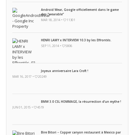
Android Wear, Google officiellement dans le game
des “wearable”
MAR 18, 2014 •
11301
HENRI LAMY x INTERVIEW 10.3 by les Effrontés.
SEP 11, 2014 •
5806
Joyeux anniversaire Lara Croft !
MAR 16, 2017 •
20249
BMW 3.0 CSL HOMMAGE, la résurrection d’un mythe !
JUN 01, 2015 •
4519
Bire Bitori – Copper canyon restaurant à Mexico par