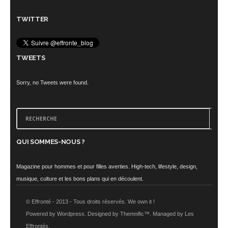
TWITTER
TWEETS
Sorry, no Tweets were found.
QUI SOMMES-NOUS ?
Magazine pour hommes et pour filles averties. High-tech, lifestyle, design,
musique, culture et les bons plans qui en découlent.
© Effronté - 2013 - Tous droits réservés. We own it !
Powered by Wordpress. Designed by Themnific™. Managed by Les
Effrontés.