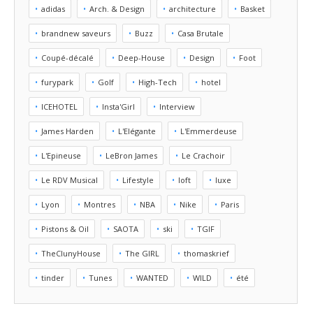
adidas
Arch. & Design
architecture
Basket
brandnew saveurs
Buzz
Casa Brutale
Coupé-décalé
Deep-House
Design
Foot
furypark
Golf
High-Tech
hotel
ICEHOTEL
Insta'Girl
Interview
James Harden
L'Elégante
L'Emmerdeuse
L'Epineuse
LeBron James
Le Crachoir
Le RDV Musical
Lifestyle
loft
luxe
Lyon
Montres
NBA
Nike
Paris
Pistons & Oil
SAOTA
ski
TGIF
TheClunyHouse
The GIRL
thomaskrief
tinder
Tunes
WANTED
WILD
été