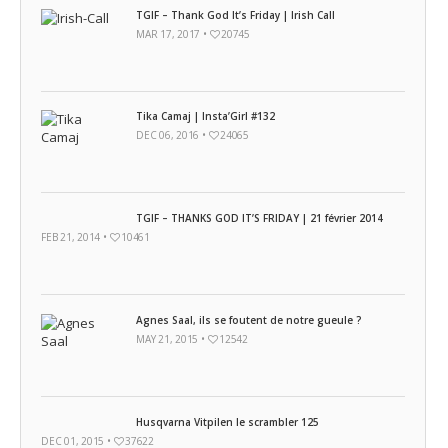
TGIF – Thank God It’s Friday | Irish Call
MAR 17, 2017 •
20745
Tika Camaj | Insta’Girl #132
DEC 06, 2016 •
24065
TGIF – THANKS GOD IT’S FRIDAY | 21 février 2014
FEB 21, 2014 •
10461
Agnes Saal, ils se foutent de notre gueule ?
MAY 21, 2015 •
12542
Husqvarna Vitpilen le scrambler 125
DEC 01, 2015 •
37622