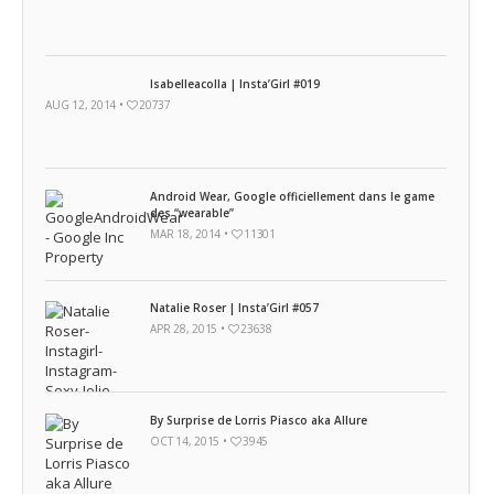
Isabelleacolla | Insta’Girl #019
AUG 12, 2014 •
20737
Android Wear, Google officiellement dans le game
des “wearable”
MAR 18, 2014 •
11301
Natalie Roser | Insta’Girl #057
APR 28, 2015 •
23638
By Surprise de Lorris Piasco aka Allure
OCT 14, 2015 •
3945