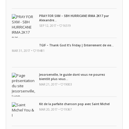
PRAY FOR SXM – SBH HURRICANE IRMA 2K17 par
Alexandre...
SEP 12, 2017 •
16519
TGIF – Thank God It’s Friday | Enterrement de vie...
MAR 31, 2017 •
19481
Jesorsenville, le guide dont vous ne pourrez
bientôt plus vous...
MAR 21, 2017 •
19003
Kit de la parfaite chanson pop avec Saint Michel
MAR 20, 2017 •
19367