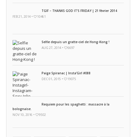
TGIF – THANKS GOD IT’S FRIDAY | 21 février 2014
FEB 21, 2014 •
10461
Selfie depuis un gratte-ciel de Hong-Kong !
AUG 27, 2014 •
6697
Paige Spiranac | Insta’Girl #088
DEC 01, 2015 •
19075
Requiem pour les spaghetti : massacre à la
bolognaise.
NOV 10, 2016 •
9502