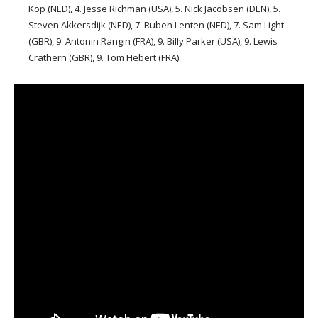
Kop (NED), 4. Jesse Richman (USA), 5. Nick Jacobsen (DEN), 5.
Steven Akkersdijk (NED), 7. Ruben Lenten (NED), 7. Sam Light
(GBR), 9. Antonin Rangin (FRA), 9. Billy Parker (USA), 9. Lewis
Crathern (GBR), 9. Tom Hebert (FRA).