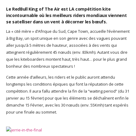
God It’s Friday | Irish Call
Le RedBull King of The Air est LA compétition kite
Mar 16, 2017 |
Joyeux
incontournable où les meilleurs riders mondiaux viennent
anniversaire Lara Croft !
se satelliser dans un vent à décorner les bœufs.
Mar 10, 2017 |
TGIF – Thank
La « cité mère » d’Afrique du Sud, Cape Town, accueille l’évènement
God It’s Friday | Journée de
à Big Bay, un spot unique en son genre avec des vagues pouvant
la Femme
aller jusqu’à 5 mètres de hauteur, associées à des vents qui
Mar 06, 2017 |
No Money
atteignent régulièrement 45 nœuds (env. 83kmh). Autant vous dire
Kids s’offre un clip très
que les kiteboarders montent haut, très haut… pour le plus grand
esthétique pour leur
bonheur des nombreux spectateurs !
nouveau single
Mar 02, 2017 |
Sacré nom
Cette année d’ailleurs, les riders et le public auront attendu
d’une pipe !
longtemps les conditions épiques qui font la réputation de cette
compétition. Il aura fallu attendre la fin de la “waiting period” (du 31
janvier au 15 février) pour que les éléments se déchaînent enfin le
dimanche 15 Février, avec les 30 nœuds (env. 55Kmh) tant espérés
pour une finale au sommet.