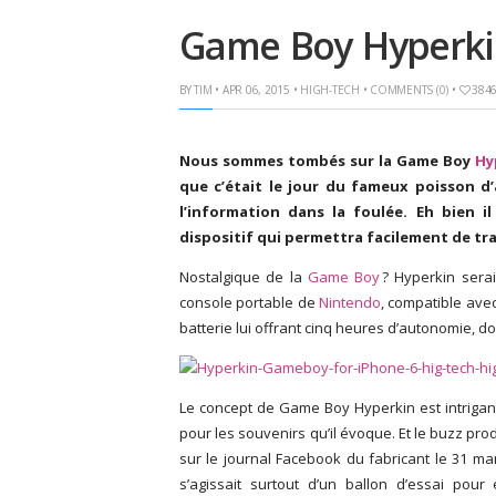
Game Boy Hyperki
BY
TIM
• APR 06, 2015 •
HIGH-TECH
•
COMMENTS (0)
•
384
Nous sommes tombés sur la Game Boy
Hy
que c’était le jour du fameux poisson d’
l’information dans la foulée. Eh bien il
dispositif qui permettra facilement de t
Nostalgique de la
Game Boy
? Hyperkin serai
console portable de
Nintendo
, compatible ave
batterie lui offrant cinq heures d’autonomie, do
Le concept de Game Boy Hyperkin est intrigan
pour les souvenirs qu’il évoque. Et le buzz prod
sur le journal Facebook du fabricant le 31 mar
s’agissait surtout d’un ballon d’essai pour é