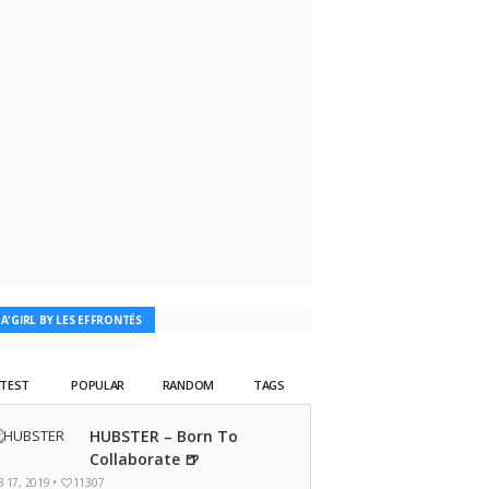
TA'GIRL BY LES EFFRONTÉS
ATEST
POPULAR
RANDOM
TAGS
HUBSTER – Born To
Collaborate 🍺
B 17, 2019 •
11307