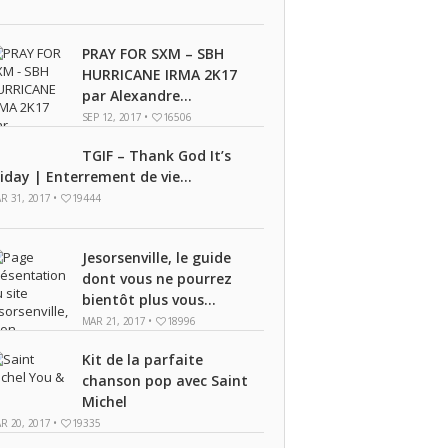
PRAY FOR SXM – SBH
HURRICANE IRMA 2K17
par Alexandre...
SEP 12, 2017 •
16506
TGIF – Thank God It’s
riday | Enterrement de vie...
R 31, 2017 •
19444
Jesorsenville, le guide
dont vous ne pourrez
bientôt plus vous...
MAR 21, 2017 •
18996
Kit de la parfaite
chanson pop avec Saint
Michel
R 20, 2017 •
19335