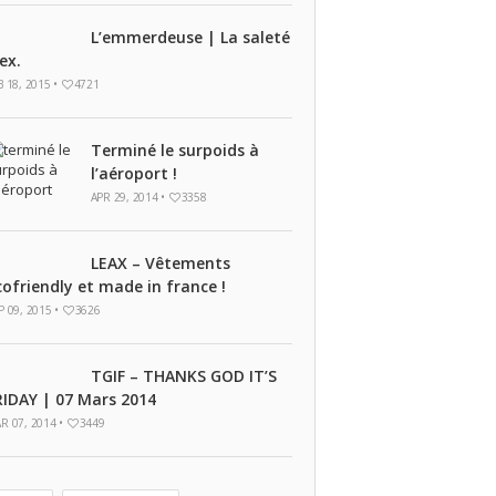
L’emmerdeuse | La saleté
ex.
B 18, 2015 •
4721
Terminé le surpoids à
l’aéroport !
APR 29, 2014 •
3358
LEAX – Vêtements
cofriendly et made in france !
P 09, 2015 •
3626
TGIF – THANKS GOD IT’S
RIDAY | 07 Mars 2014
R 07, 2014 •
3449