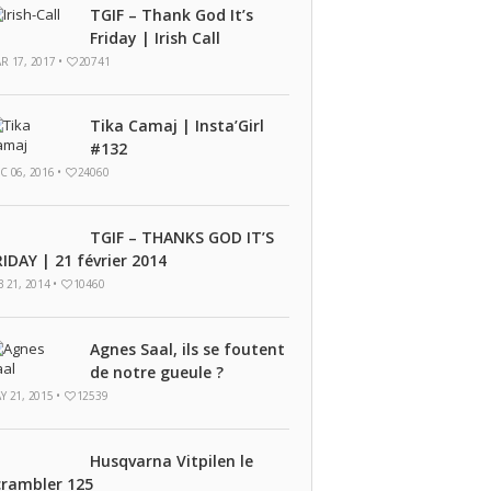
TGIF – Thank God It’s
Friday | Irish Call
R 17, 2017 •
20741
Tika Camaj | Insta’Girl
#132
C 06, 2016 •
24060
TGIF – THANKS GOD IT’S
RIDAY | 21 février 2014
B 21, 2014 •
10460
Agnes Saal, ils se foutent
de notre gueule ?
Y 21, 2015 •
12539
Husqvarna Vitpilen le
crambler 125