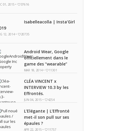
C 01, 2015 •
37616
Isabelleacolla | Insta’Girl
019
G 12, 2014 •
20735
Android Wear, Google
officiellement dans le
game des “wearable”
MAR 18, 2014 •
11301
CLÉA VINCENT x
INTERVIEW 10.3 by les
Effrontés.
JUN 04, 2015 •
4254
L’Elégante | L’Effronté
met-il son pull sur ses
épaules ?
APR 22, 2015 •
11757