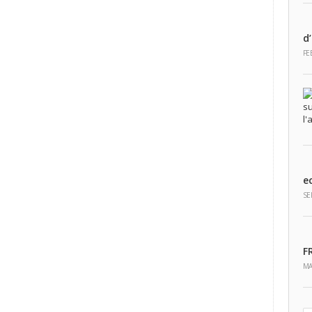
d’
FE
e
SE
F
MA