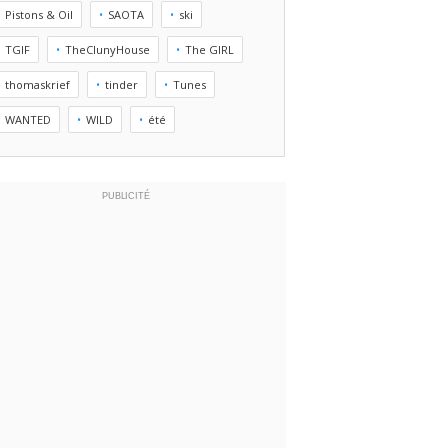
Pistons & Oil
SAOTA
ski
TGIF
TheClunyHouse
The GIRL
thomaskrief
tinder
Tunes
WANTED
WILD
été
PUBLICITÉ