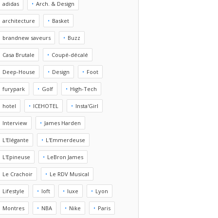
adidas
Arch. & Design
architecture
Basket
brandnew saveurs
Buzz
Casa Brutale
Coupé-décalé
Deep-House
Design
Foot
furypark
Golf
High-Tech
hotel
ICEHOTEL
Insta'Girl
Interview
James Harden
L'Elégante
L'Emmerdeuse
L'Epineuse
LeBron James
Le Crachoir
Le RDV Musical
Lifestyle
loft
luxe
Lyon
Montres
NBA
Nike
Paris