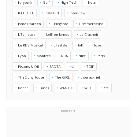
furypark
Golf
High-Tech
hotel
ICEHOTEL
Insta'Girl
Interview
James Harden
L'Elégante
L'Emmerdeuse
L'Epineuse
LeBron James
Le Crachoir
Le RDV Musical
Lifestyle
loft
luxe
Lyon
Montres
NBA
Nike
Paris
Pistons & Oil
SAOTA
ski
TGIF
TheClunyHouse
The GIRL
thomaskrief
tinder
Tunes
WANTED
WILD
été
PUBLICITÉ