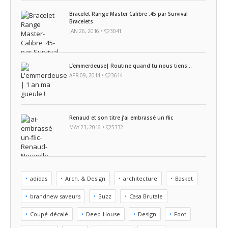
Bracelet Range Master Calibre .45 par Survival
Bracelets
JAN 26, 2016 •
3041
L’emmerdeuse| Routine quand tu nous tiens…
APR 09, 2014 •
3614
Renaud et son titre j’ai embrassé un flic
MAY 23, 2016 •
5332
adidas
Arch. & Design
architecture
Basket
brandnew saveurs
Buzz
Casa Brutale
Coupé-décalé
Deep-House
Design
Foot