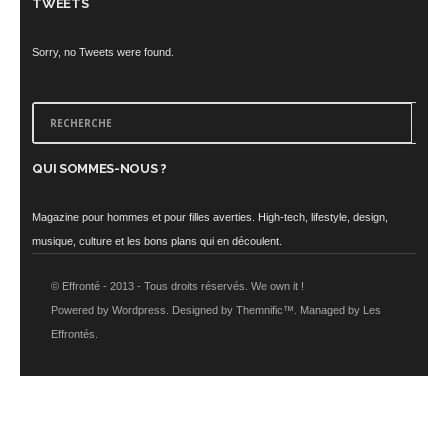
TWEETS
Sorry, no Tweets were found.
QUI SOMMES-NOUS ?
Magazine pour hommes et pour filles averties. High-tech, lifestyle, design,
musique, culture et les bons plans qui en découlent.
© Effronté - 2013 - Tous droits réservés. We own it !
Powered by Wordpress. Designed by Themnific™. Managed by Les
Effrontés.