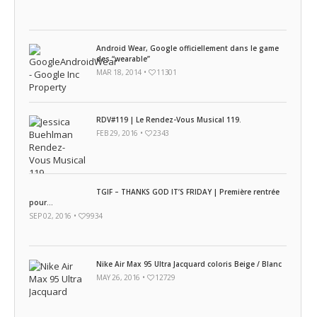
Android Wear, Google officiellement dans le game
des “wearable”
MAR 18, 2014 •
11301
RDV#119 | Le Rendez-Vous Musical 119.
FEB 29, 2016 •
2343
TGIF – THANKS GOD IT’S FRIDAY | Première rentrée
pour...
SEP 02, 2016 •
9934
Nike Air Max 95 Ultra Jacquard coloris Beige / Blanc
MAY 26, 2016 •
12729