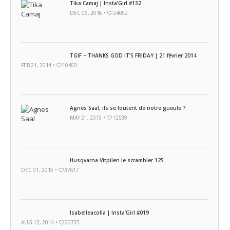
Tika Camaj | Insta’Girl #132
DEC 06, 2016 •
24062
TGIF – THANKS GOD IT’S FRIDAY | 21 février 2014
FEB 21, 2014 •
10460
Agnes Saal, ils se foutent de notre gueule ?
MAY 21, 2015 •
12539
Husqvarna Vitpilen le scrambler 125
DEC 01, 2015 •
37617
Isabelleacolla | Insta’Girl #019
AUG 12, 2014 •
20735