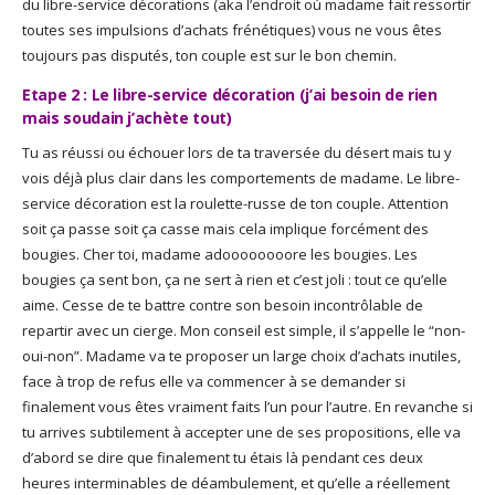
du libre-service décorations (aka l’endroit où madame fait ressortir
toutes ses impulsions d’achats frénétiques) vous ne vous êtes
toujours pas disputés, ton couple est sur le bon chemin.
Etape 2 : Le libre-service décoration (j’ai besoin de rien
mais soudain j’achète tout)
Tu as réussi ou échouer lors de ta traversée du désert mais tu y
vois déjà plus clair dans les comportements de madame. Le libre-
service décoration est la roulette-russe de ton couple. Attention
soit ça passe soit ça casse mais cela implique forcément des
bougies. Cher toi, madame adoooooooore les bougies. Les
bougies ça sent bon, ça ne sert à rien et c’est joli : tout ce qu’elle
aime. Cesse de te battre contre son besoin incontrôlable de
repartir avec un cierge. Mon conseil est simple, il s’appelle le “non-
oui-non”. Madame va te proposer un large choix d’achats inutiles,
face à trop de refus elle va commencer à se demander si
finalement vous êtes vraiment faits l’un pour l’autre. En revanche si
tu arrives subtilement à accepter une de ses propositions, elle va
d’abord se dire que finalement tu étais là pendant ces deux
heures interminables de déambulement, et qu’elle a réellement