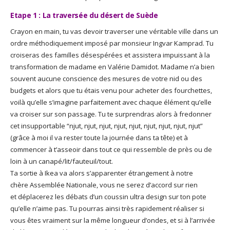
Etape 1 : La traversée du désert de Suède
Crayon en main, tu vas devoir traverser une véritable ville dans un
ordre méthodiquement imposé par monsieur Ingvar Kamprad. Tu
croiseras des familles désespérées et assistera impuissant à la
transformation de madame en Valérie Damidot. Madame n’a bien
souvent aucune conscience des mesures de votre nid ou des
budgets et alors que tu étais venu pour acheter des fourchettes,
voilà qu’elle s’imagine parfaitement avec chaque élément qu’elle
va croiser sur son passage. Tu te surprendras alors à fredonner
cet insupportable “njut, njut, njut, njut, njut, njut, njut, njut, njut”
(grâce à moi il va rester toute la journée dans ta tête) et à
commencer à t’asseoir dans tout ce qui ressemble de près ou de
loin à un canapé/lit/fauteuil/tout.
Ta sortie à Ikea va alors s’apparenter étrangement à notre
chère Assemblée Nationale, vous ne serez d’accord sur rien
et déplacerez les débats d’un coussin ultra design sur ton pote
qu’elle n’aime pas. Tu pourras ainsi très rapidement réaliser si
vous êtes vraiment sur la même longueur d’ondes, et si à l’arrivée