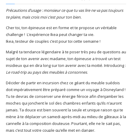
God It’s Friday | Irish Call
Précautions d’usage : monsieur ce que tu vas lire ne va pas toujours
Mar 16, 2017 |
Joyeux
te plaire, mais crois moi c’est pour ton bien.
anniversaire Lara Croft !
Mar 10, 2017 |
TGIF – Thank
Cher toi, ton épineuse est en forme et te propose un véritable
God It’s Friday | Journée de
challenge ! L’expérience Ikea peut changer ta vie.
la Femme
Ikea, testeur de couples c’est pour toi cette semaine !
Mar 06, 2017 |
No Money
Malgré ta tendance légendaire à te poser très peu de questions au
Kids s’offre un clip très
sujet de ton avenir avec madame, ton épineuse a trouvé un test
esthétique pour leur
insidieux qui en dira long sur ton avenir avec ta moitié. Introducing :
nouveau single
Le road-trip au pays des meubles à consonnes
.
Mar 02, 2017 |
Sacré nom
d’une pipe !
Décider de partir en incursion chez ce géant du meuble suédois
doit impérativement être préparé comme un voyage à Disneyland !
Tu te devras de conserver une énergie féroce afin d’enjamber les
mioches qui jonchent le sol des chambres enfants qu’ils n’auront
jamais. Ta douce est bien souvent la seule et unique raison qui te
mène à te déplacer un samedi après-midi au milieu de gâteaux à la
cannelle à la composition douteuse. Pourtant, elle ne le sait pas,
mais c’est tout votre couple qu’elle met en danger.