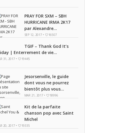
PRAY FOR SXM – SBH
HURRICANE IRMA 2K17
par Alexandre...
SEP 12, 2017 •
16507
TGIF – Thank God It’s
riday | Enterrement de vie...
R 31, 2017 •
19445
Jesorsenville, le guide
dont vous ne pourrez
bientôt plus vous...
MAR 21, 2017 •
18996
Kit de la parfaite
chanson pop avec Saint
Michel
R 20, 2017 •
19335