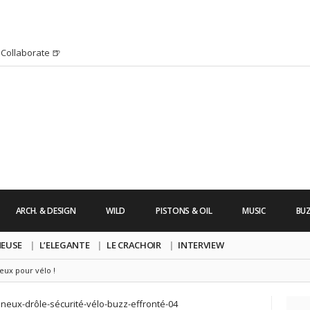
Collaborate 🍺
H HURRICANE IRMA 2K17 par Alexandre
’s Friday | Enterrement de vie de Garçon
uide dont vous ne pourrez bientôt plus vous
chanson pop avec Saint Michel
s Friday | Irish Call
 Lara Croft !
’s Friday | Journée de la Femme
ARCH. & DESIGN
WILD
PISTONS & OIL
MUSIC
BU
re un clip très esthétique pour leur
pe !
NEUSE
L’ELEGANTE
LE CRACHOIR
INTERVIEW
neux pour vélo !