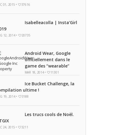
C 01, 2015 •
37616
Isabelleacolla | Insta’Girl
019
G 12, 2014 •
20735
Android Wear, Google
officiellement dans le
game des “wearable”
MAR 18, 2014 •
11301
Ice Bucket Challenge, la
ompilation ultime !
G 19, 2014 •
3188
Les trucs cools de Noël.
TGIX
C 24, 2015 •
3211