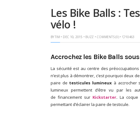
Les Bike Balls : T
vélo !
BY
TIM
• DEC 10, 2015 •
BUZZ
•
COMMENTS (0)
•
10463
Accrochez les Bike Balls sous l
La sécurité est au centre des préoccupations 
n’est plus à démontrer, c’est pourquoi deux de
paire de
testicules lumineux
à accrocher so
lumineux permettent d’être vu par les aut
de financement sur
Kickstarter
.
La coque 
permettant d’éclairer la paire de testicule.