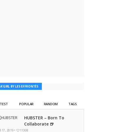
TA'GIRL BY LES EFFRONTÉS
ATEST
POPULAR
RANDOM
TAGS
HUBSTER – Born To
Collaborate 🍺
B 17, 2019 •
11308