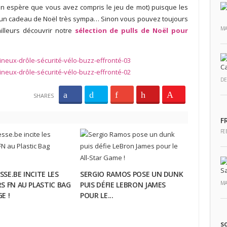
n espère que vous avez compris le jeu de mot) puisque les
e un cadeau de Noël très sympa… Sinon vous pouvez toujours
MA
illeurs découvrir notre
sélection de pulls de Noël pour
DE
SHARES
F
FE
SE.BE INCITE LES
SERGIO RAMOS POSE UN DUNK
MA
S FN AU PLASTIC BAG
PUIS DÉFIE LEBRON JAMES
E !
POUR LE...
s