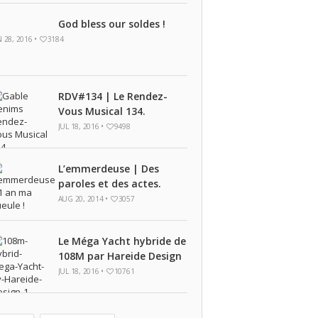
God bless our soldes !
N 28, 2016 •
3184
RDV#134 | Le Rendez-
Vous Musical 134.
JUL 18, 2016 •
9498
L’emmerdeuse | Des
paroles et des actes.
AUG 20, 2014 •
3057
Le Méga Yacht hybride de
108M par Hareide Design
JUL 18, 2016 •
10761