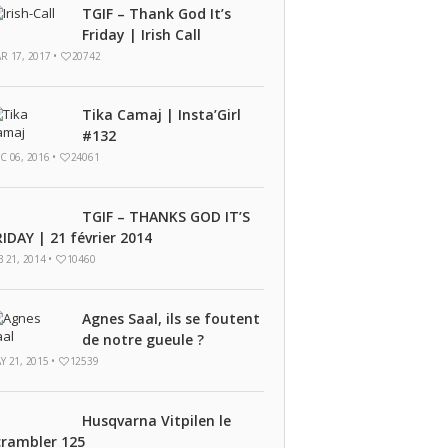
TGIF – Thank God It’s
Friday | Irish Call
R 17, 2017 •
20742
Tika Camaj | Insta’Girl
#132
C 06, 2016 •
24061
TGIF – THANKS GOD IT’S
RIDAY | 21 février 2014
B 21, 2014 •
10460
Agnes Saal, ils se foutent
de notre gueule ?
Y 21, 2015 •
12539
Husqvarna Vitpilen le
crambler 125