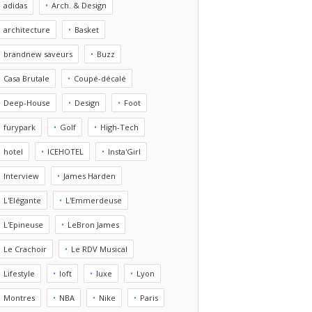
adidas
Arch. & Design
architecture
Basket
brandnew saveurs
Buzz
Casa Brutale
Coupé-décalé
Deep-House
Design
Foot
furypark
Golf
High-Tech
hotel
ICEHOTEL
Insta'Girl
Interview
James Harden
L'Elégante
L'Emmerdeuse
L'Epineuse
LeBron James
Le Crachoir
Le RDV Musical
Lifestyle
loft
luxe
Lyon
Montres
NBA
Nike
Paris