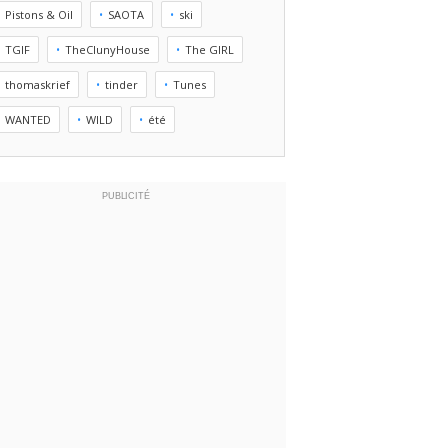
Pistons & Oil
SAOTA
ski
TGIF
TheClunyHouse
The GIRL
thomaskrief
tinder
Tunes
WANTED
WILD
été
PUBLICITÉ